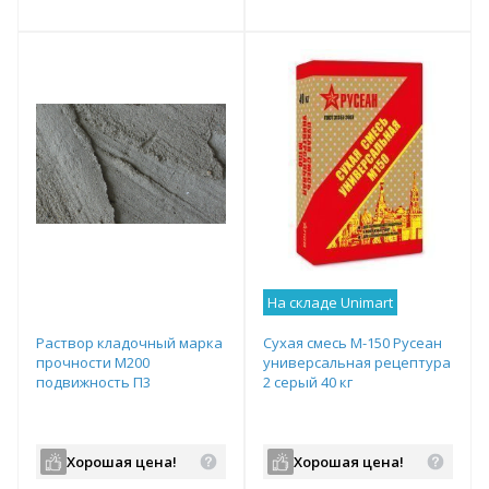
т
Подобрать комплект
Подобрать комплект
На складе Unimart
Раствор кладочный марка
Сухая смесь М-150 Русеан
прочности М200
универсальная рецептура
подвижность П3
2 серый 40 кг
Хорошая цена!
Хорошая цена!