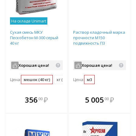
На складе Unimart
Сухая смесь МКУ
Раствор кладочный марка
Пескобетон М-300 серый
прочности М150
40 кг
подвижность П3
Хорошая цена!
Хорошая цена!
Цена:
мешок (40 кг)
кг (0.03 мешок)
Цена:
м3
В комплекте
В комплекте
356
₽
5 005
₽
00
00
е!
всегда выгоднее!
всегда выгоднее!
в
т
Подобрать комплект
Подобрать комплект