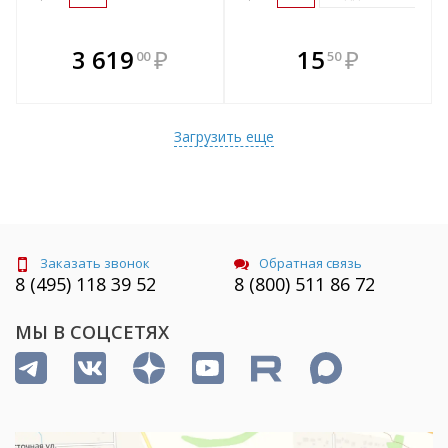
В комплекте
В комплекте
3 619
₽
15
₽
00
50
е!
всегда выгоднее!
всегда выгоднее!
в
т
Подобрать комплект
Подобрать комплект
Загрузить еще
Заказать звонок
Обратная связь
8 (495) 118 39 52
8 (800) 511 86 72
МЫ В СОЦСЕТЯХ