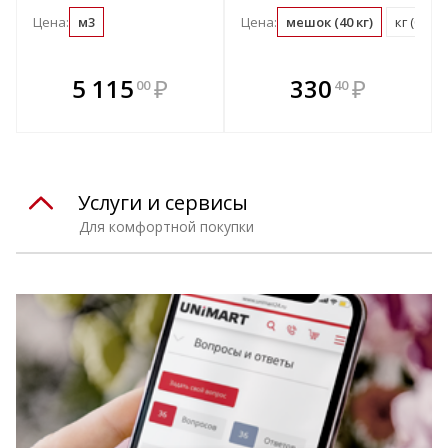
Цена:
м3
Цена:
мешок (40 кг)
кг (0.03
В комплекте
В комплекте
5 115
₽
330
₽
00
40
е!
всегда выгоднее!
всегда выгоднее!
в
т
Подобрать комплект
Подобрать комплект
Услуги и сервисы
Для комфортной покупки