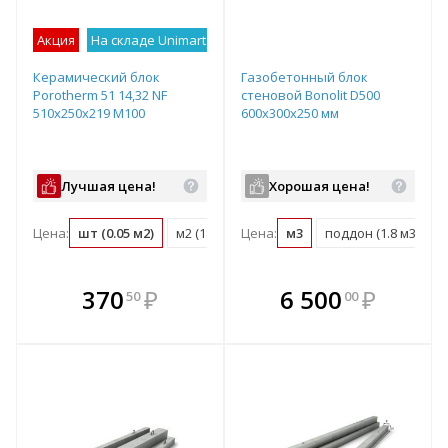
Акция
На складе Unimart
Лучшее предложение
Керамический блок
Газобетонный блок
Porotherm 51 14,32 NF
стеновой Bonolit D500
510х250х219 М100
600х300х250 мм
Лучшая цена!
Хорошая цена!
Цена:
шт (0.05 м2)
м2 (18.3 шт)
Цена:
м3 (35.8 шт)
м3
поддон (1.8 м3)
поддон (50 ш
В комплекте
В комплекте
370
₽
6 500
₽
50
00
е!
всегда выгоднее!
всегда выгоднее!
в
т
Подобрать комплект
Подобрать комплект