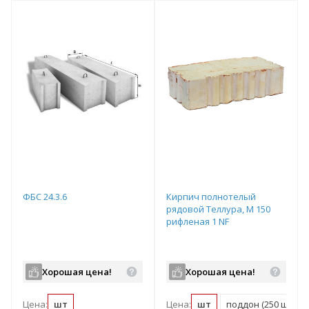
т
Подобрать комплект
Подобрать комплект
ФБС 24.3.6
Кирпич полнотелый
рядовой Теллура, М 150
рифленая 1 NF
Хорошая цена!
Хорошая цена!
Цена:
шт
Цена:
шт
поддон (250 шт)