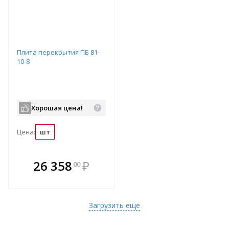
Плита перекрытия ПБ 81-
10-8
Хорошая цена!
Цена:
шт
В комплекте
26 358
₽
00
е!
всегда выгоднее!
т
Подобрать комплект
Загрузить еще