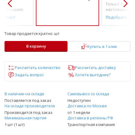
о по-
Только то, что 
необходимо
настоящему н
омплект
Подобрать ко
Товар продается кратно:
шт
В корзину
Купить в 1 клик
Рассчитать количество
Рассчитать доставку
Задать вопрос
Хотите выгоднее?
В наличии на складе
Самовывоз со склада
Поставляется под заказ
Недоступен
На складе производителя
Доставка по Москве
Производится под заказ
от 1 недели
Минимальная партия
Доставка в регионы РФ
1 шт (1 шт)
Транспортная компания