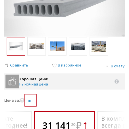
Сравнить
В избранное
В смету
Хорошая цена!
Рыночная цена
Цена за:
шт
екте
В компле
31 141
₽
выгоднее!
всегда в
20