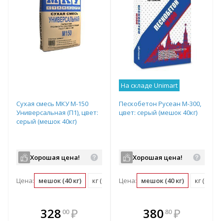
На складе Unimart
Сухая смесь МКУ М-150
Пескобетон Русеан М-300,
Универсальная (П1), цвет:
цвет: серый (мешок 40кг)
серый (мешок 40кг)
Хорошая цена!
Хорошая цена!
Цена:
мешок (40 кг)
кг (0.03 мешок)
Цена:
мешок (40 кг)
кг (0.03
В комплекте
В комплекте
328
₽
380
₽
00
80
е!
всегда выгоднее!
всегда выгоднее!
в