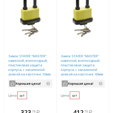
Замок STAYER "MASTER"
Замок STAYER "MASTER"
навесной, всепогодный,
навесной, всепогодный,
пластиковая защита
пластиковая защита
корпуса, с закаленной
корпуса, с закаленной
дужкой,на карточке, 50мм
дужкой,на карточке, 60мм
арт.37140-40
арт.37140-50
Хорошая цена!
Хорошая цена!
Цена:
шт
Цена:
шт
В комплекте
В комплекте
323
₽
412
₽
76
70