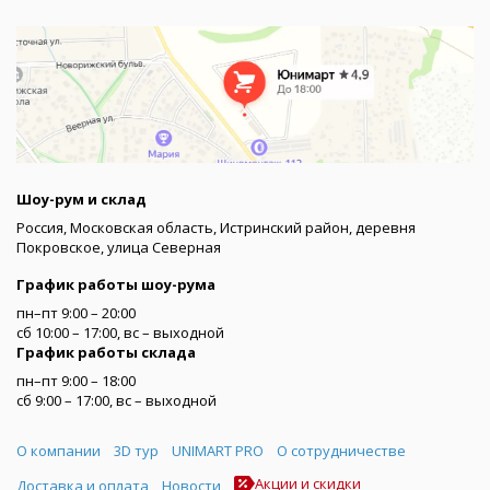
Шоу-рум и склад
Россия, Московская область, Истринский район, деревня
Покровское, улица Северная
График работы шоу-рума
пн–пт 9:00 – 20:00
сб 10:00 – 17:00, вс – выходной
График работы склада
пн–пт 9:00 – 18:00
сб 9:00 – 17:00, вс – выходной
Меню
О компании
3D тур
UNIMART PRO
О сотрудничестве
Акции и скидки
Доставка и оплата
Новости