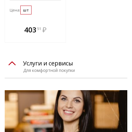
Цена:
шт
В комплекте
403
₽
51
е!
всегда выгоднее!
т
Подобрать комплект
Услуги и сервисы
Для комфортной покупки