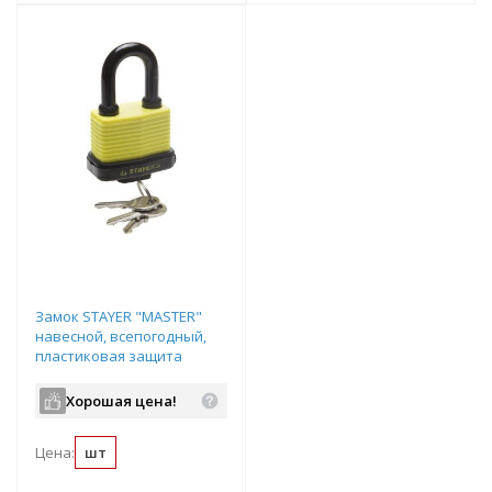
Замок STAYER "MASTER"
навесной, всепогодный,
пластиковая защита
корпуса, с закаленной
дужкой,на карточке, 50мм
Хорошая цена!
арт.37140-40
Цена:
шт