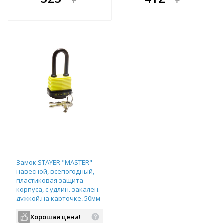
е!
всегда выгоднее!
всегда выгоднее!
в
т
Подобрать комплект
Подобрать комплект
Замок STAYER "MASTER"
навесной, всепогодный,
пластиковая защита
корпуса, с удлин. закален.
дужкой,на карточке, 50мм
арт.37141-40
Хорошая цена!