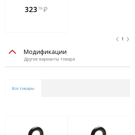
В комплекте
323
₽
76
е!
всегда выгоднее!
т
Подобрать комплект
1
Модификации
Другие варианты товара
Все товары