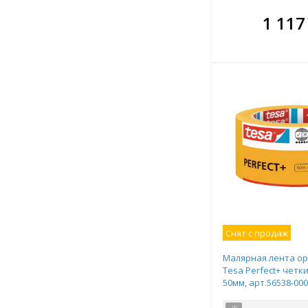
В комплекте
В ко
1 117
всегда выгоднее!
всегда 
Подобрать комплект
Подобрат
Снят с продаж
Малярная лента о
Tesa Perfect+ четк
50мм, арт.56538-000