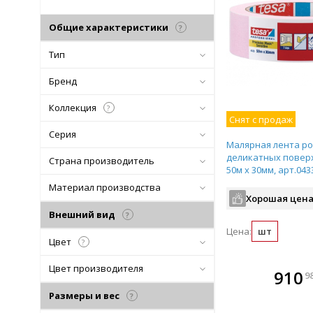
Общие характеристики
?
Тип
Бренд
Коллекция
?
Снят с продаж
Серия
Малярная лента ро
деликатных повер
Страна производитель
50м х 30мм, арт.043
Материал производства
Хорошая цена
Внешний вид
?
Цена:
шт
Цвет
?
Цвет производителя
В комплекте
В ко
910
9
всегда выгоднее!
всегда 
Размеры и вес
?
Подобрать комплект
Подобрат