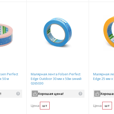
sen Perfect
Малярная лента Folsen Perfect
Малярная лен
х 50 м
Edge Outdoor 30 мм х 50м синий
Edge 25 мм х
0265030
!
Хорошая цена!
Хороша
Цена:
шт
Цена:
шт