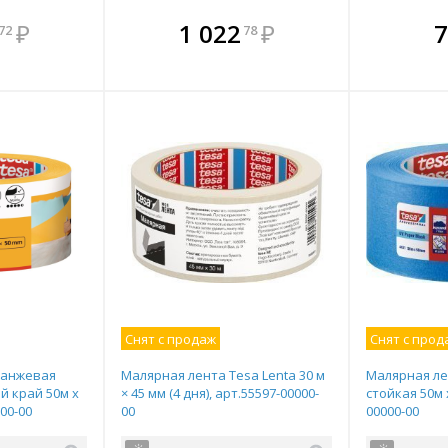
мплекте
В комплекте
В комплекте
В ком
₽
1 022
₽
7
72
78
выгоднее!
всегда выгоднее!
всегда выгоднее!
всегда в
все
ь комплект
Подобрать комплект
Подобрать комплект
Подобрать
По
Снят с продаж
Снят с прод
ранжевая
Малярная лента Tesa Lenta 30 м
Малярная ле
ий край 50м х
× 45 мм (4 дня), арт.55597-00000-
стойкая 50м 
00-00
00
00000-00