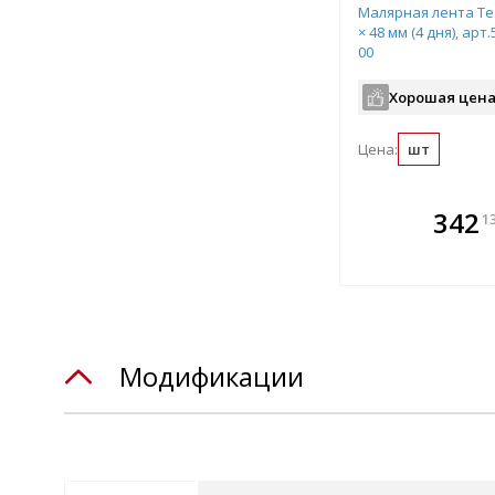
Малярная лента Tes
× 48 мм (4 дня), арт
00
Хорошая цена
Цена:
шт
В комплекте
342
1
всегда выгоднее!
Подобрать комплект
Модификации