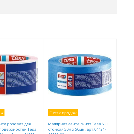
аж
Снят с продаж
нта розовая для
Малярная лента синяя Tesa УФ
поверхностей Tesa
стойкая 50м х 50мм, арт.04431-