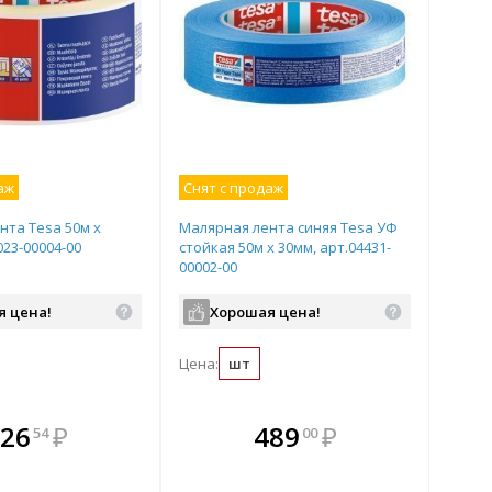
аж
Снят с продаж
нта Tesa 50м х
Малярная лента синяя Tesa УФ
023-00004-00
стойкая 50м х 30мм, арт.04431-
00002-00
я цена!
Хорошая цена!
Цена:
шт
плекте
В комплекте
В комплекте
В
26
₽
489
₽
54
00
ыгоднее!
гда выгоднее!
всегда выгоднее!
всег
 комплект
добрать комплект
Подобрать комплект
Под