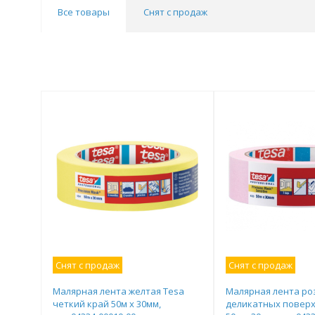
Все товары
Снят с продаж
Снят с продаж
Снят с продаж
Малярная лента желтая Tesa
Малярная лента ро
четкий край 50м х 30мм,
деликатных поверх