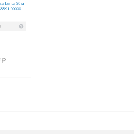
a Lenta 50 м
.55591-00000-
!
В комплекте
₽
3
всегда выгоднее!
Подобрать комплект