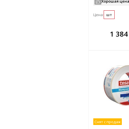
Хорошая цена
Цена:
шт
В комплекте
В ко
1 384
всегда выгоднее!
всегда 
Подобрать комплект
Подобрат
Снят с продаж