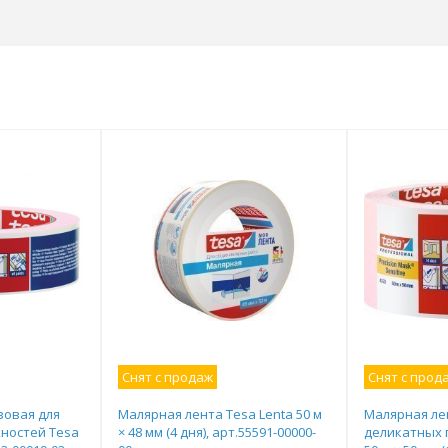
Снят с продаж
Снят с прод
зовая для
Малярная лента Tesa Lenta 50 м
Малярная ле
ностей Tesa
× 48 мм (4 дня), арт.55591-00000-
деликатных 