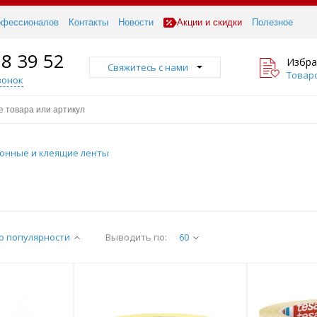
офессионалов
Контакты
Новости
Акции и скидки
Полезное
18 39 52
Избра
Свяжитесь с нами
Товаро
вонок
онные и клеящие ленты
о популярности
Выводить по:
60