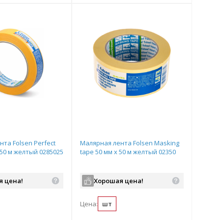
та Folsen Perfect
Малярная лента Folsen Masking
 50 м желтый 0285025
tape 50 мм x 50 м желтый 02350
я цена!
Хорошая цена!
Цена:
шт