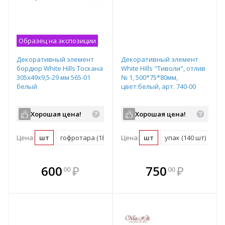
Образец на экспозиции
Декоративный элемент
Декоративный элемент
бордюр White Hills Тоскана
White Hills "Тиволи", отлив
305х49х9,5-29 мм 565-01
№ 1, 500*75*80мм,
белый
цвет:белый, арт. 740-00
Хорошая цена!
Хорошая цена!
Цена:
шт
гофротара (18 шт)
Цена:
мастербокс (1300 шт)
шт
упак (140 шт)
В комплекте
В комплекте
600
₽
750
₽
00
00
е!
всегда выгоднее!
всегда выгоднее!
в
т
Подобрать комплект
Подобрать комплект