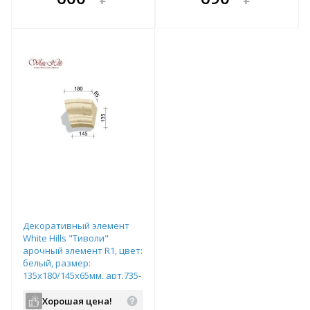
е!
всегда выгоднее!
всегда выгоднее!
в
т
Подобрать комплект
Подобрать комплект
Декоративный элемент
White Hills "Тиволи"
арочный элемент R1, цвет:
белый, размер:
135х180/145х65мм, арт.735-
01
Хорошая цена!