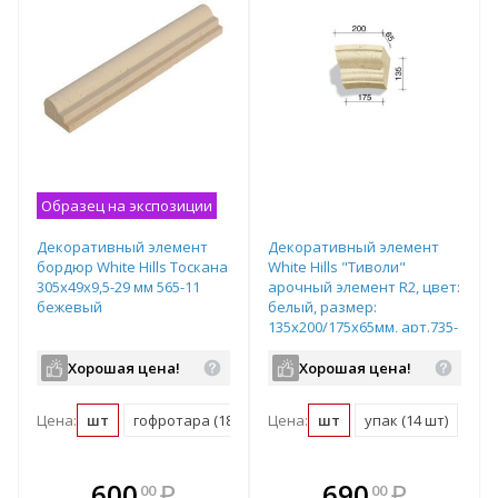
Образец на экспозиции
Декоративный элемент
Декоративный элемент
бордюр White Hills Тоскана
White Hills "Тиволи"
305х49х9,5-29 мм 565-11
арочный элемент R2, цвет:
бежевый
белый, размер:
135х200/175х65мм, арт.735-
02
Хорошая цена!
Хорошая цена!
Цена:
шт
гофротара (18 шт)
Цена:
мастербокс (1300 шт)
шт
упак (14 шт)
В комплекте
В комплекте
600
₽
690
₽
00
00