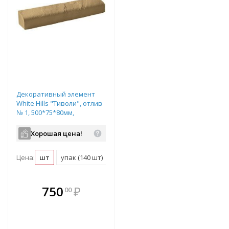
Декоративный элемент
White Hills "Тиволи", отлив
№ 1, 500*75*80мм,
цвет:белый, арт. 740-00
Хорошая цена!
Цена:
шт
упак (140 шт)
В комплекте
750
₽
00
е!
всегда выгоднее!
т
Подобрать комплект