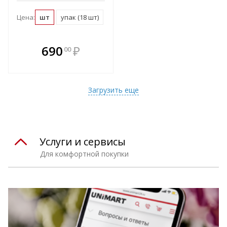
Цена:
шт
упак (18 шт)
В комплекте
690
₽
00
е!
всегда выгоднее!
т
Подобрать комплект
Загрузить еще
Услуги и сервисы
Для комфортной покупки