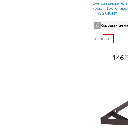
Снегозадержатель 
кровли Техноникол
серый 343447
Хорошая цена
Цена:
шт
В комплекте
В ко
146
2
всегда выгоднее!
всегда 
Подобрать комплект
Подобрат