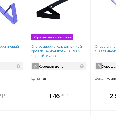
Образец на экспозиции
коричневый
Снегозадержатель для мягкой
Опора ступе
кровли Технониколь RAL 9005
ФЭЗ темно-к
черный 347343
!
Хорошая цена!
Хороша
Цена:
шт
Цена:
комп
мплекте
В комплекте
В комплекте
В ком
₽
146
₽
2
0
20
выгоднее!
всегда выгоднее!
всегда выгоднее!
всегда в
все
ь комплект
Подобрать комплект
Подобрать комплект
Подобрать
По