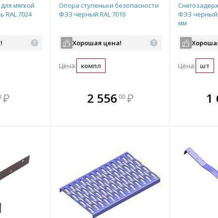
для мягкой
Опора ступеньки безопасности
Снегозадер
ь RAL 7024
ФЭЗ черный RAL 7016
ФЭЗ черный 
мм
!
Хорошая цена!
Хороша
Цена:
компл
Цена:
шт
мплекте
В комплекте
В комплекте
В ком
₽
2 556
₽
1
0
00
выгоднее!
всегда выгоднее!
всегда выгоднее!
всегда в
все
ь комплект
Подобрать комплект
Подобрать комплект
Подобрать
По