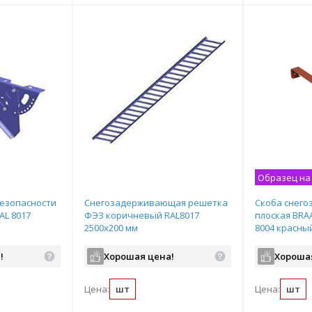
Образец на
безопасности
Снегозадерживающая решетка
Скоба снег
AL 8017
ФЭЗ коричневый RAL8017
плоская BRAA
2500х200 мм
8004 красны
!
Хорошая цена!
Хороша
Цена:
шт
Цена:
шт