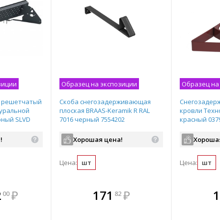
зиции
Образец на экспозиции
Образец на
 решетчатый
Скоба снегозадерживающая
Снегозадерж
туральной
плоская BRAAS-Keramik R RAL
кровли Техн
рный SLVD
7016 черный 7554202
красный 037
!
Хорошая цена!
Хороша
Цена:
шт
Цена:
шт
мплекте
В комплекте
В комплекте
В ком
2
₽
171
₽
1
00
82
выгоднее!
всегда выгоднее!
всегда выгоднее!
всегда в
все
ь комплект
Подобрать комплект
Подобрать комплект
Подобрать
По