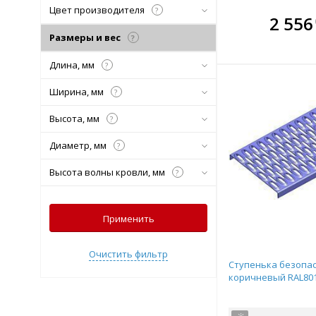
Цвет производителя
?
В комплекте
В ко
2 556
всегда выгоднее!
всегда 
Размеры и вес
?
Подобрать комплект
Подобрат
Длина, мм
?
Ширина, мм
?
Высота, мм
?
Диаметр, мм
?
Высота волны кровли, мм
?
Применить
Очистить фильтр
Ступенька безопа
коричневый RAL801