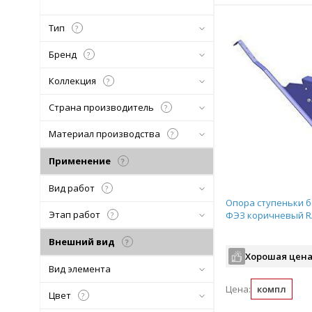
Тип
?
Бренд
?
Коллекция
?
Страна производитель
?
Материал производства
?
Применение
?
Вид работ
?
Опора ступеньки 
Этап работ
ФЭЗ коричневый R
?
Внешний вид
?
Хорошая цена
Вид элемента
Цена:
компл
Цвет
?