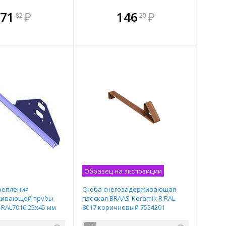
плекте
В комплекте
В комплекте
В
71
₽
146
₽
82
20
ыгоднее!
гда выгоднее!
всегда выгоднее!
всег
 комплект
добрать комплект
Подобрать комплект
Под
Образец на экспозиции
репления
Скоба снегозадерживающая
живающей трубы
плоская BRAAS-Keramik R RAL
RAL7016 25х45 мм
8017 коричневый 7554201