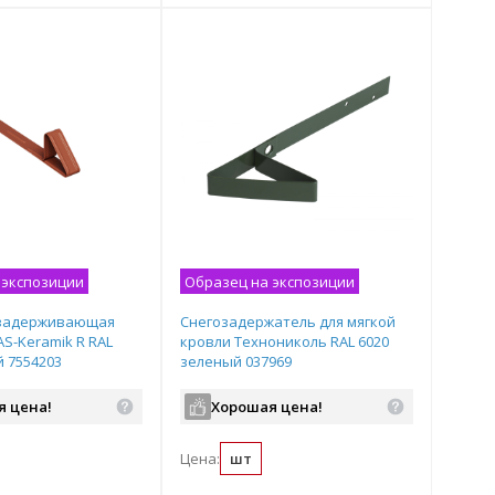
 экспозиции
Образец на экспозиции
озадерживающая
Снегозадержатель для мягкой
S-Keramik R RAL
кровли Технониколь RAL 6020
й 7554203
зеленый 037969
я цена!
Хорошая цена!
Цена:
шт