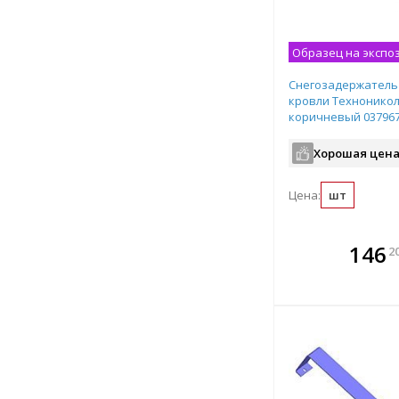
Образец на экспо
Снегозадержатель 
кровли Техноникол
коричневый 03796
Хорошая цена
Цена:
шт
В комплекте
В ко
146
2
всегда выгоднее!
всегда 
Подобрать комплект
Подобрат