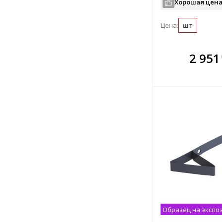
Хорошая цена
Цена:
шт
В комплекте
В ко
2 951
всегда выгоднее!
всегда 
Подобрать комплект
Подобрат
Образец на экспо