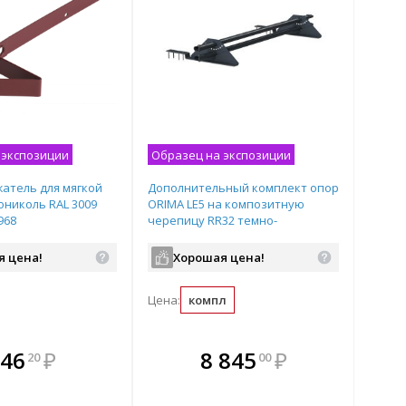
 экспозиции
Образец на экспозиции
атель для мягкой
Дополнительный комплект опор
ониколь RAL 3009
ORIMA LE5 на композитную
968
черепицу RR32 темно-
коричневый SLELZ32
я цена!
Хорошая цена!
Цена:
компл
плекте
В комплекте
В комплекте
В
46
₽
8 845
₽
20
00
ыгоднее!
гда выгоднее!
всегда выгоднее!
всег
 комплект
добрать комплект
Подобрать комплект
Под