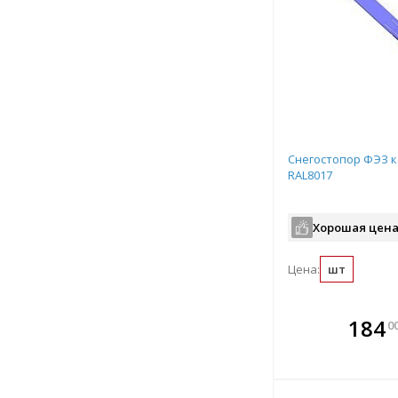
Снегостопор ФЭЗ 
RAL8017
Хорошая цена
Цена:
шт
В комплекте
В ко
184
0
всегда выгоднее!
всегда 
Подобрать комплект
Подобрат