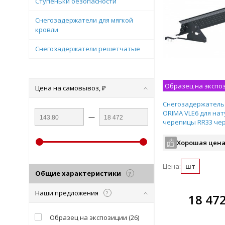
Ступеньки безопасности
Снегозадержатели для мягкой
кровли
Снегозадержатели решетчатые
Образец на экспо
Цена на самовывоз, ₽
Снегозадержатель
ORIMA VLE6 для на
—
черепицы RR33 че
Хорошая цена
Цена:
шт
Общие характеристики
?
Наши предложения
?
В комплекте
В ко
18 47
всегда выгоднее!
всегда 
Образец на экспозиции
(
26
)
Подобрать комплект
Подобрат