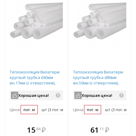
Теплоизоляция Вилатерм
Теплоизоляция Вилатерм
круглый трубка d40мм
круглый трубка d80мм
вн.17мм (с отверстием),
вн.50мм (с отверстием),
длина: 3м
длина: 3м
Хорошая цена!
Хорошая цена!
Цена:
пог. м
шт (3 пог. м)
упаковка (180 пог. м)
Цена:
пог. м
шт (3 пог. м)
В комплекте
В комплекте
15
₽
61
₽
84
11
е!
всегда выгоднее!
всегда выгоднее!
в