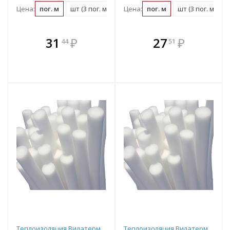
Цена:
пог. м
шт (3 пог. м)
упаковка (90 пог. м)
Цена:
пог. м
шт (3 пог. м)
В комплекте
В комплекте
31
₽
27
₽
44
51
е!
всегда выгоднее!
всегда выгоднее!
в
т
Подобрать комплект
Подобрать комплект
Теплоизоляция Вилатерм
Теплоизоляция Вилатерм