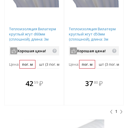
Теплоизоляция Вилатерм
Теплоизоляция Вилатерм
круглый жгут d60мм
круглый жгут d50мм
(сплошной), длина: 3м
(сплошной), длина: 3м
Хорошая цена!
Хорошая цена!
Цена:
пог. м
шт (3 пог. м)
упаковка (90 пог. м)
Цена:
пог. м
шт (3 пог. м)
В комплекте
В комплекте
42
₽
37
₽
59
80
е!
всегда выгоднее!
всегда выгоднее!
в
т
Подобрать комплект
Подобрать комплект
1