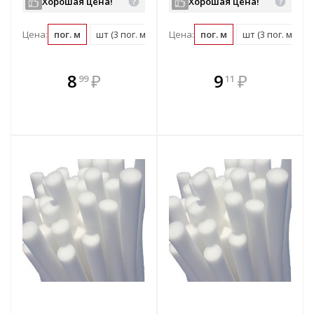
Хорошая цена!
Хорошая цена!
Цена:
пог. м
шт (3 пог. м)
упаковка (480 пог. м)
Цена:
пог. м
шт (3 пог. м)
В комплекте
В комплекте
8
₽
9
₽
99
11
е!
всегда выгоднее!
всегда выгоднее!
в
т
Подобрать комплект
Подобрать комплект