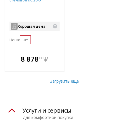
стеновое КС 20-6
Хорошая цена!
Цена:
шт
В комплекте
8 878
₽
00
е!
всегда выгоднее!
т
Подобрать комплект
Загрузить еще
Услуги и сервисы
Для комфортной покупки