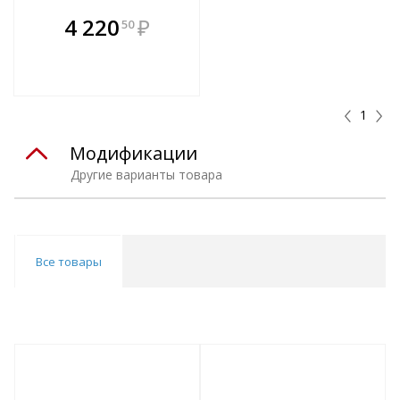
В комплекте
4 220
₽
50
е!
всегда выгоднее!
т
Подобрать комплект
1
Модификации
Другие варианты товара
Все товары