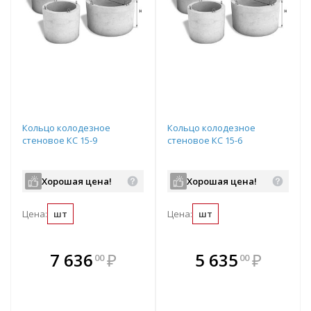
Кольцо колодезное
Кольцо колодезное
стеновое КС 15-9
стеновое КС 15-6
Хорошая цена!
Хорошая цена!
Цена:
шт
Цена:
шт
В комплекте
В комплекте
7 636
₽
5 635
₽
00
00
е!
всегда выгоднее!
всегда выгоднее!
в
т
Подобрать комплект
Подобрать комплект