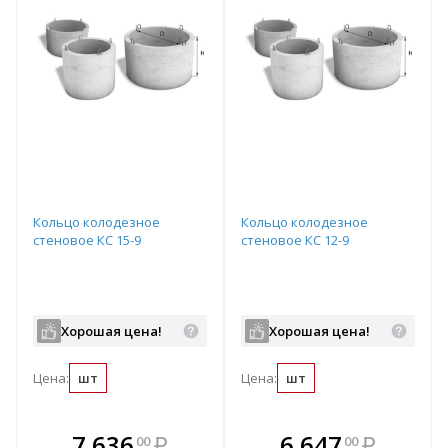
Кольцо колодезное
Кольцо колодезное
стеновое КС 15-9
стеновое КС 12-9
Хорошая цена!
Хорошая цена!
Цена:
шт
Цена:
шт
В комплекте
В комплекте
7 636
₽
6 647
₽
00
00