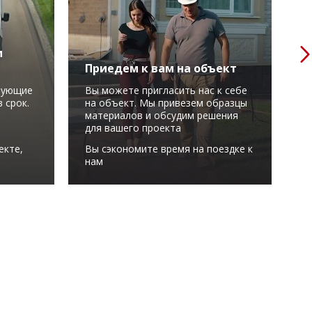
м
Приедем к вам на объект
Р
вующие
Вы можете пригласить нас к себе
М
 срок.
на объект. Мы привезем образцы
в
материалов и обсудим решения
у
для вашего проекта
С
екте,
Вы сэкономите время на поездке к
м
нам
в