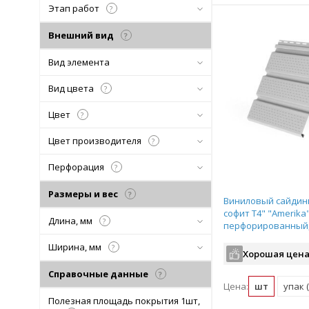
Этап работ
?
Внешний вид
?
Вид элемента
Вид цвета
?
Цвет
?
Цвет производителя
?
Перфорация
?
Размеры и вес
?
Виниловый сайдинг
софит T4" "Amerika
Длина, мм
?
перфорированный, 
размер: 3,0*0,305м
Ширина, мм
?
Хорошая цена
Справочные данные
?
Цена:
шт
упак 
Полезная площадь покрытия 1шт,