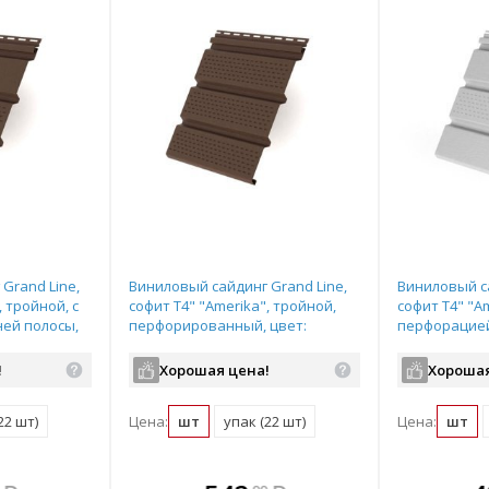
Grand Line,
Виниловый сайдинг Grand Line,
Виниловый са
, тройной, с
софит T4" "Amerika", тройной,
софит T4" "Am
ей полосы,
перфорированный, цвет:
перфорацией
размер:
коричневый, размер: 3,0*0,305м
цвет: белый,
!
Хорошая цена!
Хорошая
22 шт)
Цена:
шт
упак (22 шт)
Цена:
шт
те
плекте
В комплекте
В комплекте
В ком
В