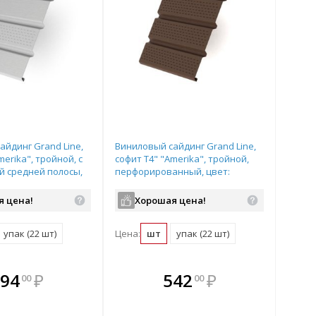
айдинг Grand Line,
Виниловый сайдинг Grand Line,
merika", тройной, с
софит T4" "Amerika", тройной,
 средней полосы,
перфорированный, цвет:
 размер: 3,0*0,305м
коричневый, размер: 3,0*0,305м
я цена!
Хорошая цена!
упак (22 шт)
Цена:
шт
упак (22 шт)
плекте
В комплекте
В комплекте
В
94
₽
542
₽
00
00
ыгоднее!
гда выгоднее!
всегда выгоднее!
всег
 комплект
добрать комплект
Подобрать комплект
Под