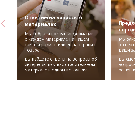
Ответим на вопросы о
Предо
материалах
персо
Мы собрали полную информацию
о каждом материале на нашем
Мы зак
сайте и разместили ее на странице
эксперт
товара
Ваши з
Вы найдете ответы на вопросы об
Вы смо
интересующем вас строительном
вопрос
материале в одном источнике
решени