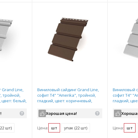
 Grand Line,
Виниловый сайдинг Grand Line,
Виниловый с
", тройной,
софит T4" "Amerika", тройной,
софит T4" "A
цвет: белый,
гладкий, цвет: коричневый,
гладкий, цве
размер: 3,0*0,305м
3,0*0,305м
!
Хорошая цена!
Хороша
(22 шт)
Цена:
шт
упак (22 шт)
Цена:
шт