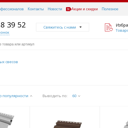
офессионалов
Контакты
Новости
Акции и скидки
Полезное
18 39 52
Избра
Свяжитесь с нами
Товаро
вонок
ых свесов
о популярности
Выводить по:
60