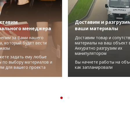
ставим
Доставим и разгрузи
нального менеджера
ваши материалы
репим за Вами нашего
Доставим товар и сопутст
а, который будет вести
материалы на ваш объект в
аказы
Аккуратно разгрузим их
манипулятором
жете задать ему любые
ы по выбору материалов и
Вы начнете работы на объ
ям для вашего проекта
как запланировали