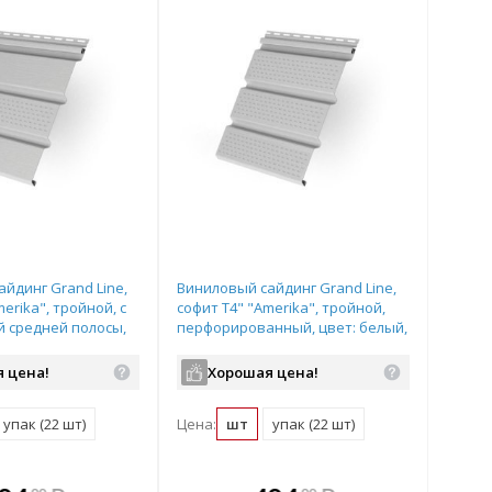
йдинг Grand Line,
Виниловый сайдинг Grand Line,
erika", тройной, с
софит T4" "Amerika", тройной,
 средней полосы,
перфорированный, цвет: белый,
 размер: 3,0*0,305м
размер: 3,0*0,305м
 цена!
Хорошая цена!
упак (22 шт)
Цена:
шт
упак (22 шт)
плекте
 комплекте
В комплекте
В