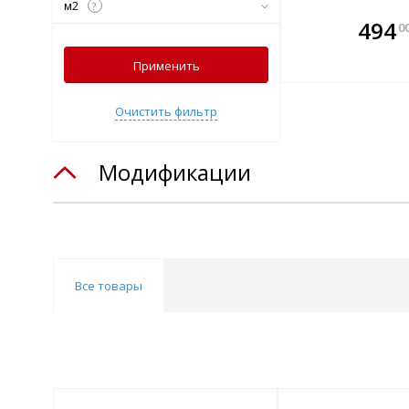
м2
?
В комплекте
В ко
494
0
всегда выгоднее!
всегда 
Применить
Подобрать комплект
Подобрат
Очистить фильтр
Модификации
Все товары