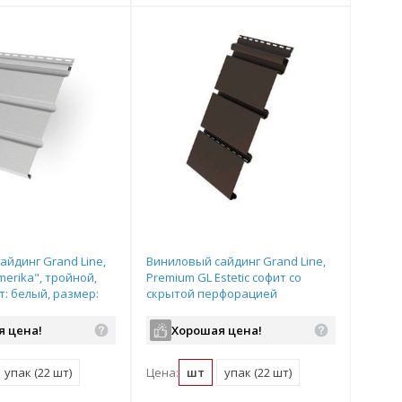
айдинг Grand Line,
Виниловый сайдинг Grand Line,
merika", тройной,
Premium GL Estetic софит со
т: белый, размер:
скрытой перфорацией
(стеновая панель), цвет:
коричневый, размер: 3,0*0,245м
я цена!
Хорошая цена!
упак (22 шт)
Цена:
шт
упак (22 шт)