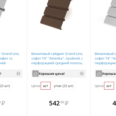
 Grand Line,
Виниловый сайдинг Grand Line,
Виниловый с
софит со
софит T4" "Amerika", тройной, с
софит T4" "A
ией
перфорацией средней полосы,
перфорацией
 цвет: белый,
цвет: коричневый, размер:
цвет: белый,
3,0*0,305м
!
Хорошая цена!
Хороша
(22 шт)
Цена:
шт
упак (22 шт)
Цена:
шт
мплекте
В комплекте
В комплекте
В ком
₽
542
₽
4
0
00
выгоднее!
всегда выгоднее!
всегда выгоднее!
всегда в
все
ь комплект
Подобрать комплект
Подобрать комплект
Подобрать
По