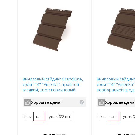
Виниловый сайдинг Grand Line,
Виниловый сайдинг 
софит T4" "Amerika", тройной,
софит T4" "Amerika"
гладкий, цвет: коричневый,
перфорацией средн
размер: 3,0*0,305м
цвет: коричневый, 
3,0*0,305м
Хорошая цена!
Хорошая цена
Цена:
шт
упак (22 шт)
Цена:
шт
упак (
те
В комплекте
В комплек
В ком