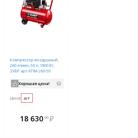
Компрессор воздушный,
260 л/мин, 50 л, 1800 Вт,
ЗУБР арт.КПМ-260-50
Хорошая цена!
Цена:
шт
В комплекте
18 630
₽
00
е!
всегда выгоднее!
т
Подобрать комплект