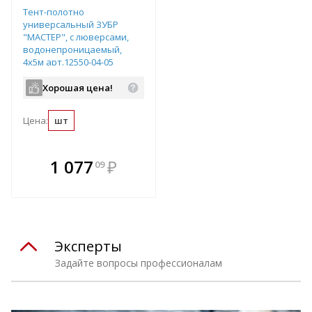
Тент-полотно
универсальный ЗУБР
"МАСТЕР", с люверсами,
водонепроницаемый,
4х5м арт.12550-04-05
Хорошая цена!
Цена:
шт
В комплекте
1 077
₽
09
е!
всегда выгоднее!
т
Подобрать комплект
Эксперты
Задайте вопросы профессионалам