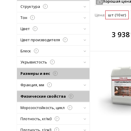
Хорошая цена
Структура
?
Цена:
шт (10 кг)
Тон
?
Цвет
?
В комплекте
В ко
3 938
всегда выгоднее!
всегда 
Цвет производителя
?
Подобрать комплект
Подобрат
Блеск
?
Укрывистость
?
Размеры и вес
?
Фракция, мм
?
Физические свойства
?
Морозостойкость, цикл
?
Плотность, кг/м3
?
Плотность, г/см3
?