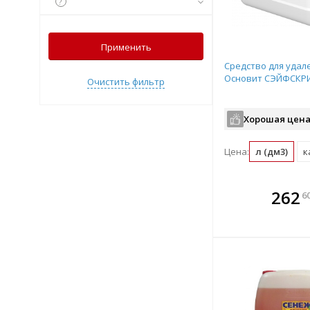
?
Применить
Средство для удал
Основит СЭЙФСКРИ
Очистить фильтр
Хорошая цена
Цена:
л (дм3)
к
В комплекте
В ко
262
6
всегда выгоднее!
всегда 
Подобрать комплект
Подобрат