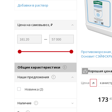
Добавки в раствор
Цена на самовывоз, ₽
—
Противоморозная 
Основит СЭЙФСКРИ
Общие характеристики
?
Хорошая цена
Наши предложения
?
Цена:
л
канистр
Новинка
(
2
)
В комплекте
В ко
173
4
всегда выгоднее!
всегда 
Наличие
?
Подобрать комплект
Подобрат