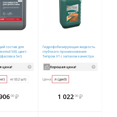
ий состав для
Гидрофобизирующая жидкость
eomid 500, цвет:
глубокого проникновения
(фасовка 5кг)
Типром У1 с запахом канистра
1л
я цена!
Хорошая цена!
кг)
кг (0.2 шт)
Цена:
л (дм3)
плекте
В комплекте
В комплекте
В
 906
₽
1 022
₽
00
00
ыгоднее!
гда выгоднее!
всегда выгоднее!
всег
 комплект
добрать комплект
Подобрать комплект
Под