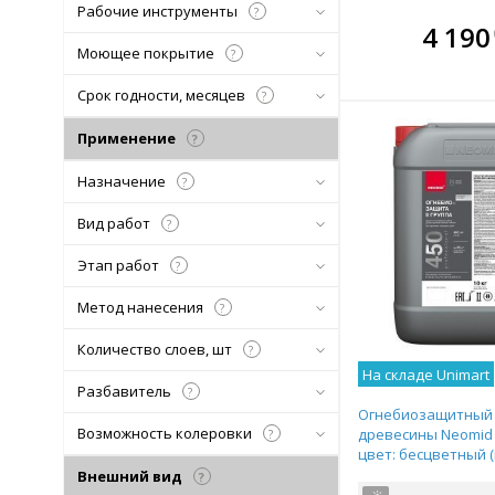
Рабочие инструменты
?
В комплекте
В ко
4 190
всегда выгоднее!
всегда 
Моющее покрытие
?
Подобрать комплект
Подобрат
Срок годности, месяцев
?
Применение
?
Назначение
?
Вид работ
?
Этап работ
?
Метод нанесения
?
Количество слоев, шт
?
На складе Unimart
Разбавитель
?
Огнебиозащитный 
Возможность колеровки
древесины Neomid 4
?
цвет: бесцветный (
10кг)
Внешний вид
?