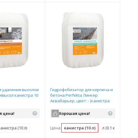
я удаления высолов
Гидрофобизатор для кирпича и
тивысол канистра 10
бетона Perfekta Линкер
Аквабарьер, цвет: - (канистра
10л), арт.6895
я цена!
Хорошая цена!
а)
канистра (10 л)
Цена:
канистра (10 л)
л (0.1 канистра)