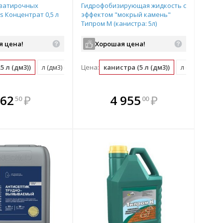
 затирочных
Гидрофобизирующая жидкость с
s Концентрат 0,5 л
эффектом "мокрый камень"
Типром М (канистра: 5л)
я цена!
Хорошая цена!
.5 л (дм3))
л (дм3) (2 шт)
Цена:
канистра (5 л (дм3))
л (дм3) (0.2 к
плекте
В комплекте
В комплекте
В
62
₽
4 955
₽
50
00
ыгоднее!
гда выгоднее!
всегда выгоднее!
всег
 комплект
добрать комплект
Подобрать комплект
Под