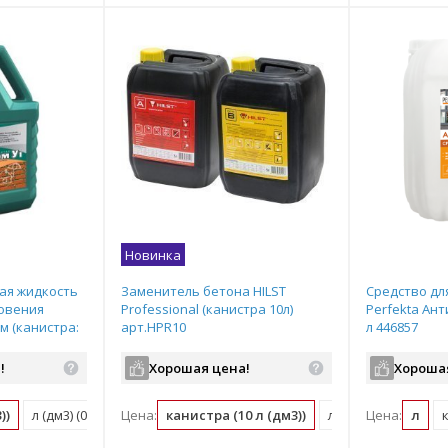
Новинка
ая жидкость
Заменитель бетона HILST
Средство дл
новения
Professional (канистра 10л)
Perfekta Ан
м (канистра:
арт.HPR10
л 446857
!
Хорошая цена!
Хороша
))
л (дм3) (0.2 шт)
Цена:
канистра (10 л (дм3))
л (дм3) (0.1 канистр
Цена:
л