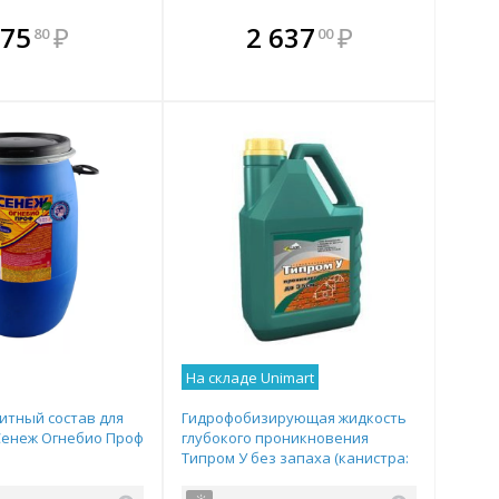
плекте
В комплекте
В комплекте
В
75
₽
2 637
₽
80
00
ыгоднее!
гда выгоднее!
всегда выгоднее!
всег
 комплект
добрать комплект
Подобрать комплект
Под
На складе Unimart
тный состав для
Гидрофобизирующая жидкость
Сенеж Огнебио Проф
глубокого проникновения
Типром У без запаха (канистра:
5л)