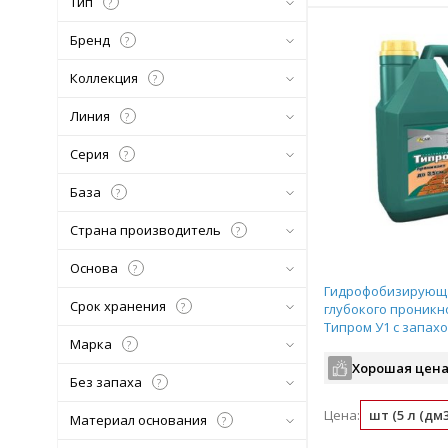
Тип
?
Бренд
?
Коллекция
?
Линия
?
Серия
?
База
?
Страна производитель
?
Основа
?
Гидрофобизирующ
Срок хранения
?
глубокого проник
Типром У1 с запахо
Марка
5л)
?
Хорошая цена
Без запаха
?
Цена:
шт (5 л (дм3
Материал основания
?