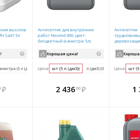
ения высолов
Антисептик для внутренних
Антисептик
Н Sad1 5л
работ Neomid 400, цвет:
трудновым
бесцветный (канистра: 5л)
деревозащит
eco (канистра
!
Хорошая цена!
Хороша
анистра (5 л (дм3))
Цена:
шт (5 л (дм3))
л (дм3) (0.2 шт)
Цена:
шт (5 
мплекте
В комплекте
В комплекте
В ком
₽
2 436
₽
1
0
00
выгоднее!
всегда выгоднее!
всегда выгоднее!
всегда в
все
ь комплект
Подобрать комплект
Подобрать комплект
Подобрать
По