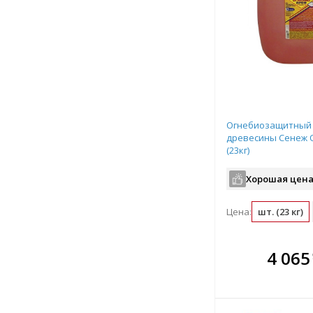
Огнебиозащитный 
древесины Сенеж 
(23кг)
Хорошая цена
Цена:
шт. (23 кг)
В комплекте
В ко
4 065
всегда выгоднее!
всегда 
Подобрать комплект
Подобрат