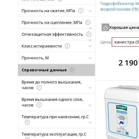
Гидрофобизатор Whi
водной основе (ГВ) 
Прочность на сжатие, МПа
?
Прочность на сцепление, МПа
?
Хорошая цена
Огнезащитная эффективность
?
Цена:
канистра (5
Класс истираемости
?
Прочность, М
В комплекте
В ко
2 190
всегда выгоднее!
всегда 
Справочные данные
?
Подобрать комплект
Подобрат
Время до полного высыхания,
часов
?
Время высыхания одного слоя,
часов
?
Температура при нанесении, гр.С
?
Температура эксплуатации, гр.С