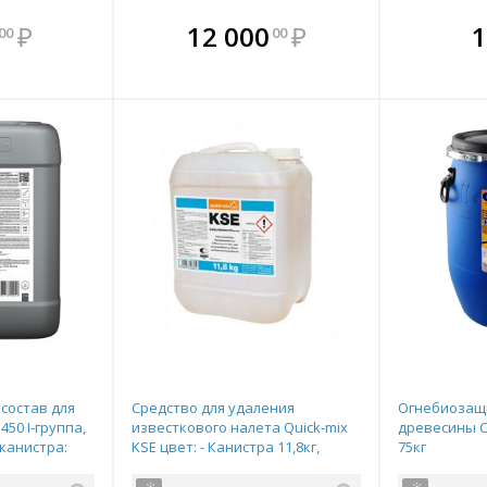
мплекте
В комплекте
В комплекте
В ком
₽
12 000
₽
1
00
00
выгоднее!
всегда выгоднее!
всегда выгоднее!
всегда в
все
ь комплект
Подобрать комплект
Подобрать комплект
Подобрать
По
состав для
Средство для удаления
Огнебиозащи
50 I-группа,
известкового налета Quick-mix
древесины 
канистра:
KSE цвет: - Канистра 11,8кг,
75кг
арт.12330