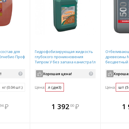
состав для
Гидрофобизирующая жидкость
Отбеливающ
Огнебио Проф
глубокого проникновения
древесины N
Типром У без запаха канистра1л
бесцветный 
!
Хорошая цена!
Хороша
кг (0.04 шт.)
Цена:
л (дм3)
Цена:
шт (5 
мплекте
В комплекте
В комплекте
В ком
₽
1 392
₽
1
94
00
выгоднее!
всегда выгоднее!
всегда выгоднее!
всегда в
все
ь комплект
Подобрать комплект
Подобрать комплект
Подобрать
По