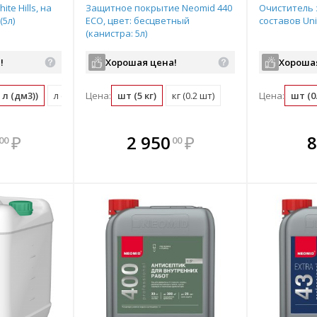
te Hills, на
Защитное покрытие Neomid 440
Очиститель
(5л)
ECO, цвет: бесцветный
составов Uni
(канистра: 5л)
!
Хорошая цена!
Хороша
 л (дм3))
л (дм3) (0.2 канистра)
Цена:
шт (5 кг)
кг (0.2 шт)
Цена:
шт (0
мплекте
В комплекте
В комплекте
В ком
₽
2 950
₽
8
00
00
выгоднее!
всегда выгоднее!
всегда выгоднее!
всегда в
все
ь комплект
Подобрать комплект
Подобрать комплект
Подобрать
По