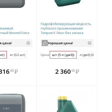
Гидрофобизирующая жидкость
ываемый
глубокого проникновения
ный Neomid Extra
Типром К Люкс без запаха
: 5кг)
(канистра: 5л)
я цена!
Хорошая цена!
кг)
кг (0.2 шт)
Цена:
шт (5 л (дм3))
л (дм3) (0.2 шт)
плекте
В комплекте
В комплекте
В
 316
₽
2 360
₽
00
00
ыгоднее!
гда выгоднее!
всегда выгоднее!
всег
 комплект
добрать комплект
Подобрать комплект
Под