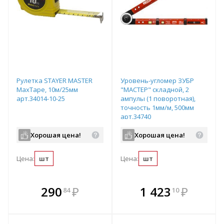
Рулетка STAYER МASTER
Уровень-угломер ЗУБР
MaxTape, 10м/25мм
"МАСТЕР" складной, 2
арт.34014-10-25
ампулы (1 поворотная),
точность 1мм/м, 500мм
арт.34740
Хорошая цена!
Хорошая цена!
Цена:
шт
Цена:
шт
В комплекте
В комплекте
290
₽
1 423
₽
84
10
е!
всегда выгоднее!
всегда выгоднее!
в
т
Подобрать комплект
Подобрать комплект