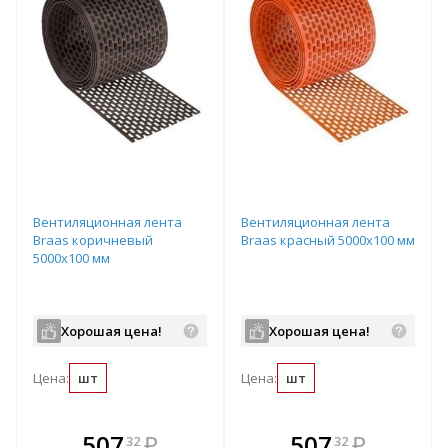
Вентиляционная лента
Вентиляционная лента
Braas коричневый
Braas красный 5000х100 мм
5000х100 мм
Хорошая цена!
Хорошая цена!
Цена:
шт
Цена:
шт
В комплекте
В комплекте
507
₽
507
₽
32
32