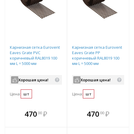
Карнизная сетка Eurovent
Карнизная сетка Eurovent
Eaves Grate PVC
Eaves Grate PP
коричневый RAL8019 100
коричневый RAL8019 100
мм L = 5000 мм
мм L = 5000 мм
Хорошая цена!
Хорошая цена!
Цена:
шт
Цена:
шт
В комплекте
В комплекте
470
₽
470
₽
00
00
е!
всегда выгоднее!
всегда выгоднее!
в
т
Подобрать комплект
Подобрать комплект