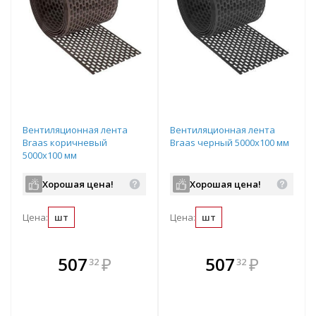
Вентиляционная лента
Вентиляционная лента
Braas коричневый
Braas черный 5000х100 мм
5000х100 мм
Хорошая цена!
Хорошая цена!
Цена:
шт
Цена:
шт
В комплекте
В комплекте
507
₽
507
₽
32
32
е!
всегда выгоднее!
всегда выгоднее!
в
т
Подобрать комплект
Подобрать комплект