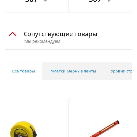
е!
всегда выгоднее!
всегда выгоднее!
в
т
Подобрать комплект
Подобрать комплект
Сопутствующие товары
Мы рекомендуем
Все товары
Рулетки, мерные ленты
Уровни стро