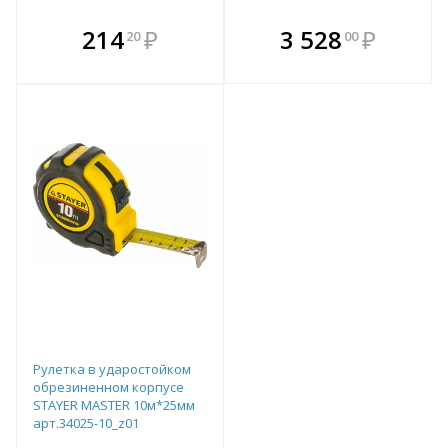
В комплекте
В комплекте
214
₽
3 528
₽
20
00
е!
всегда выгоднее!
всегда выгоднее!
в
т
Подобрать комплект
Подобрать комплект
Рулетка в ударостойком
обрезиненном корпусе
STAYER MASTER 10м*25мм
арт.34025-10_z01