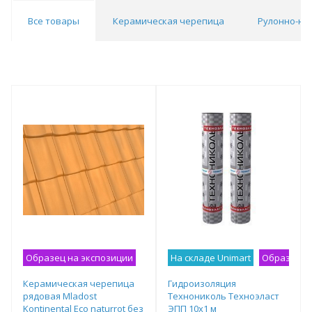
Все товары
Керамическая черепица
Рулонно-на
Образец на экспозиции
На складе Unimart
Образец н
Керамическая черепица
Гидроизоляция
рядовая Mladost
Технониколь Техноэласт
Kontinental Eco naturrot без
ЭПП 10х1 м