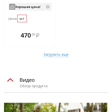
Хорошая цена!
Цена:
шт
В комплекте
470
₽
00
е!
всегда выгоднее!
т
Подобрать комплект
Загрузить еще
Видео
Обзор продукта