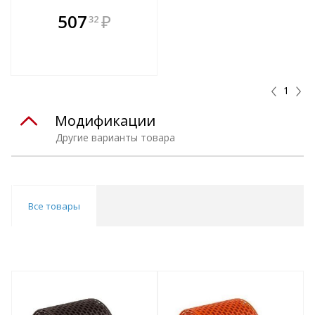
В комплекте
507
₽
32
е!
всегда выгоднее!
т
Подобрать комплект
1
Модификации
Другие варианты товара
Все товары