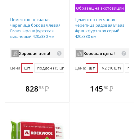
Образец на экспозиции
Цементно-песчаная
Цементно-песчаная
черепица боковая левая
черепица рядовая Braas
Braas Франкфуртская
Франкфуртская серый
вишневый 420х330 мм
420х330 мм
Хорошая цена!
Хорошая цена!
Цена:
шт
поддон (15 шт)
Цена:
шт
м2 (10 шт)
поддо
В комплекте
В комплекте
828
₽
145
₽
58
90
е!
всегда выгоднее!
всегда выгоднее!
в
т
Подобрать комплект
Подобрать комплект