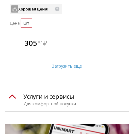
Хорошая цена!
Цена:
шт
В комплекте
305
₽
07
е!
всегда выгоднее!
т
Подобрать комплект
Загрузить еще
Услуги и сервисы
Для комфортной покупки