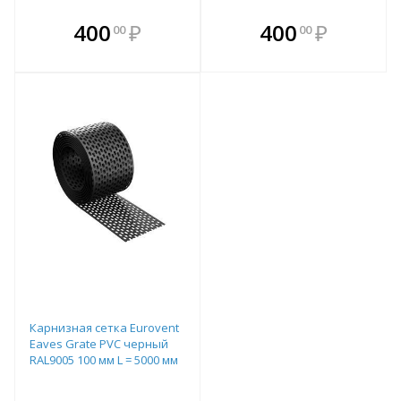
В комплекте
В комплекте
400
₽
400
₽
00
00
е!
всегда выгоднее!
всегда выгоднее!
в
т
Подобрать комплект
Подобрать комплект
Карнизная сетка Eurovent
Eaves Grate PVC черный
RAL9005 100 мм L = 5000 мм