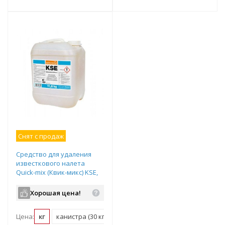
Снят с продаж
Средство для удаления
известкового налета
Quick-mix (Квик-микс) KSE,
цвет: - (канистра 30кг),
арт.12316
Хорошая цена!
Цена:
кг
канистра (30 кг)