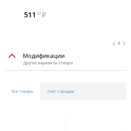
В комплекте
511
₽
07
е!
всегда выгоднее!
т
Подобрать комплект
1
Модификации
Другие варианты товара
Все товары
Снят с продаж