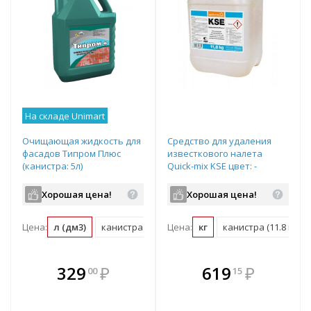
На складе Unimart
Очищающая жидкость для
Средство для удаления
фасадов Типром Плюс
известкового налета
(канистра: 5л)
Quick-mix KSE цвет: -
Канистра 11,8кг, арт.12330
Хорошая цена!
Хорошая цена!
Цена:
л (дм3)
канистра (5 л (дм3))
Цена:
кг
канистра (11.8 кг)
В комплекте
В комплекте
329
₽
619
₽
00
15
е!
всегда выгоднее!
всегда выгоднее!
в
т
Подобрать комплект
Подобрать комплект