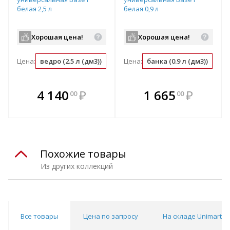
белая 2,5 л
белая 0,9 л
Хорошая цена!
Хорошая цена!
Цена:
ведро (2.5 л (дм3))
л (дм3) (0.4 ведро)
Цена:
банка (0.9 л (дм3))
м2 (0.04 ведро)
л (
В комплекте
В комплекте
4 140
₽
1 665
₽
00
00
е!
всегда выгоднее!
всегда выгоднее!
в
т
Подобрать комплект
Подобрать комплект
Похожие товары
Из других коллекций
Все товары
Цена по запросу
На складе Unimart