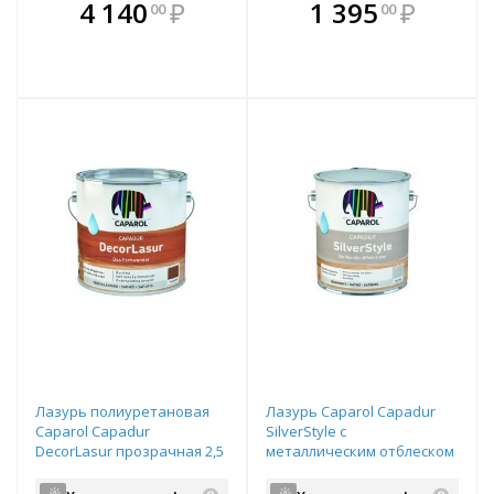
В комплекте
В комплекте
4 140
₽
1 395
₽
00
00
е!
всегда выгоднее!
всегда выгоднее!
в
т
Подобрать комплект
Подобрать комплект
Лазурь полиуретановая
Лазурь Caparol Capadur
Caparol Capadur
SilverStyle с
DecorLasur прозрачная 2,5
металлическим отблеском
л
0,75 л