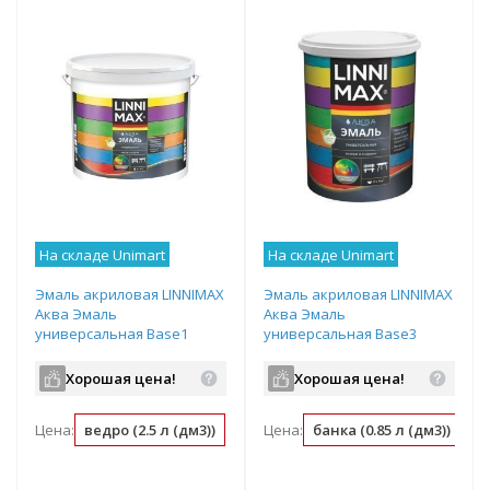
На складе Unimart
На складе Unimart
Эмаль акриловая LINNIMAX
Эмаль акриловая LINNIMAX
Аква Эмаль
Аква Эмаль
универсальная Base1
универсальная Base3
белая 2,5 л
прозрачная 0,85 л
Хорошая цена!
Хорошая цена!
Цена:
ведро (2.5 л (дм3))
л (дм3) (0.4 ведро)
Цена:
банка (0.85 л (дм3))
м2 (0.04 ведро)
л 