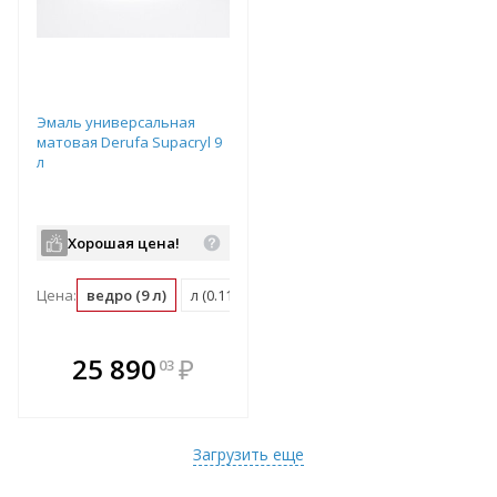
Эмаль универсальная
матовая Derufa Supacryl 9
л
Хорошая цена!
Цена:
ведро (9 л)
л (0.11 ведро)
м2 (0.01 ведро)
В комплекте
25 890
₽
03
е!
всегда выгоднее!
т
Подобрать комплект
Загрузить еще