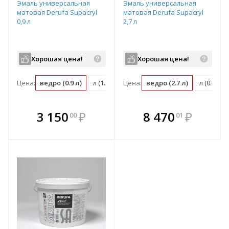
Эмаль универсальная
Эмаль универсальная
матовая Derufa Supacryl
матовая Derufa Supacryl
0,9 л
2,7 л
Хорошая цена!
Хорошая цена!
Цена:
ведро (0.9 л)
л (1.11 ведро)
Цена:
ведро (2.7 л)
м2 (0.13 ведро)
л (0.37 в
В комплекте
В комплекте
3 150
₽
8 470
₽
00
01
е!
всегда выгоднее!
всегда выгоднее!
в
т
Подобрать комплект
Подобрать комплект