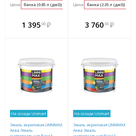
Цена:
банка (0.85 л (дм3))
л (дм3) (1.18 банка)
Цена:
банка (2.35 л (дм3))
м2 (0.12 банк
л 
В комплекте
В комплекте
1 395
₽
3 760
₽
00
00
е!
всегда выгоднее!
всегда выгоднее!
в
т
Подобрать комплект
Подобрать комплект
На складе Unimart
На складе Unimart
Эмаль акриловая LINNIMAX
Эмаль акриловая LINNIMAX
Аква Эмаль
Аква Эмаль
универсальная Base1
универсальная Base1