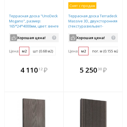
Снят с продаж
Террасная доска "UnoDeck
Террасная доска Terradeck
Mogano", размер:
Massive 3D, двухсторонняя
165*24*4000мм, цвет: венге
(текстура:вельвет-
гладкая), размер:
150*21*3000мм, цвет:
Хорошая цена!
Хорошая цена!
светло-коричневый
Цена:
м2
шт (0.68 м2)
Цена:
м2
пог. м (0.155 м2)
В комплекте
В комплекте
4 110
₽
5 250
₽
12
30
е!
всегда выгоднее!
всегда выгоднее!
в
т
Подобрать комплект
Подобрать комплект