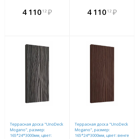
В комплекте
В комплекте
4 110
₽
4 110
₽
12
12
е!
всегда выгоднее!
всегда выгоднее!
в
т
Подобрать комплект
Подобрать комплект
Террасная доска "UnoDeck
Террасная доска "UnoDeck
Mogano", размер:
Mogano", размер:
165*24*3000мм, цвет:
165*24*3000мм, цвет: венге