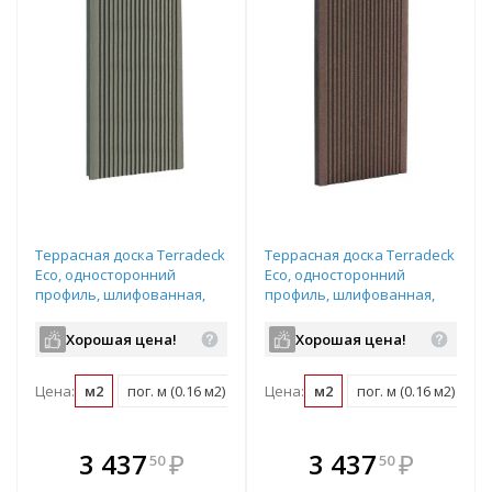
Террасная доска Terradeck
Террасная доска Terradeck
Eco, односторонний
Eco, односторонний
профиль, шлифованная,
профиль, шлифованная,
размер: 155*28*4000мм,
размер: 155*28*5000мм,
цвет: серый
цвет: коричневый
Хорошая цена!
Хорошая цена!
Цена:
м2
пог. м (0.16 м2)
шт (0.62 м2)
Цена:
м2
пог. м (0.16 м2)
шт
В комплекте
В комплекте
3 437
₽
3 437
₽
50
50
е!
всегда выгоднее!
всегда выгоднее!
в