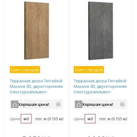
Снят с продаж
Снят с продаж
Террасная доска Terradeck
Террасная доска Terradeck
Massive 3D, двухсторонняя
Massive 3D, двухсторонняя
(текстура:вельвет-
(текстура:вельвет-
гладкая), размер:
гладкая), размер:
150*21*4000мм, цвет:
150*21*4000мм, цвет:
Хорошая цена!
Хорошая цена!
светло-коричневый
черный
Цена:
м2
пог. м (0.155 м2)
шт (0.6 м2)
Цена:
м2
пог. м (0.155 м2)