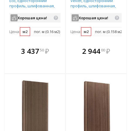
Eco, односторонний
Velvet, односторонний
профиль, шлифованная,
профиль, шлифованная,
размер: 155*28*6000мм,
размер: 152*28*3000мм,
цвет: серый
цвет: серый
Хорошая цена!
Хорошая цена!
Цена:
м2
пог. м (0.16 м2)
шт (0.93 м2)
Цена:
м2
пог. м (0.158 м2)
В комплекте
В комплекте
3 437
₽
2 944
₽
50
00
е!
всегда выгоднее!
всегда выгоднее!
в
т
Подобрать комплект
Подобрать комплект