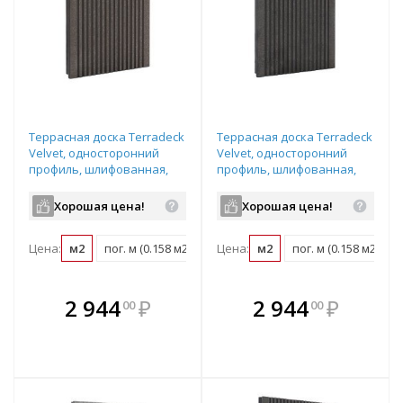
Террасная доска Terradeck
Террасная доска Terradeck
Velvet, односторонний
Velvet, односторонний
профиль, шлифованная,
профиль, шлифованная,
размер: 152*28*4000мм,
размер: 152*28*3000мм,
цвет: коричневый
цвет: черный
Хорошая цена!
Хорошая цена!
Цена:
м2
пог. м (0.158 м2)
шт (0.6 м2)
Цена:
м2
пог. м (0.158 м2)
В комплекте
В комплекте
2 944
₽
2 944
₽
00
00
е!
всегда выгоднее!
всегда выгоднее!
в
т
Подобрать комплект
Подобрать комплект