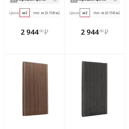
Цена:
м2
пог. м (0.158 м2)
шт (0.76 м2)
Цена:
м2
пог. м (0.158 м2)
В комплекте
В комплекте
2 944
₽
2 944
₽
00
00
е!
всегда выгоднее!
всегда выгоднее!
в
т
Подобрать комплект
Подобрать комплект