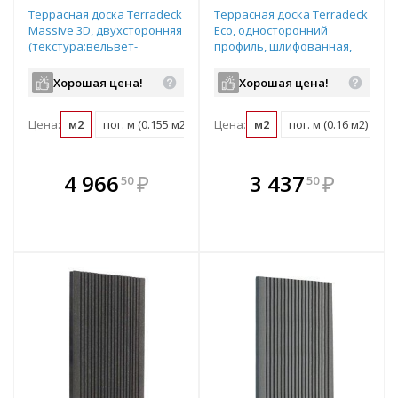
Террасная доска Terradeck
Террасная доска Terradeck
Massive 3D, двухсторонняя
Eco, односторонний
(текстура:вельвет-
профиль, шлифованная,
гладкая), размер:
размер: 155*28*6000мм,
150*21*3000мм, цвет:
цвет: светло-коричневый
Хорошая цена!
Хорошая цена!
коричневый
Цена:
м2
пог. м (0.155 м2)
шт (0.45 м2)
Цена:
м2
пог. м (0.16 м2)
шт
В комплекте
В комплекте
4 966
₽
3 437
₽
50
50
е!
всегда выгоднее!
всегда выгоднее!
в
т
Подобрать комплект
Подобрать комплект