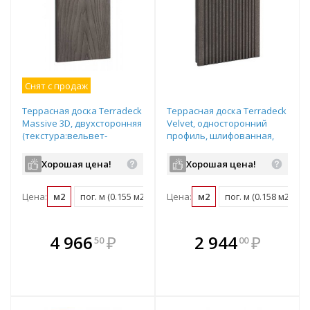
Снят с продаж
Террасная доска Terradeck
Террасная доска Terradeck
Massive 3D, двухсторонняя
Velvet, односторонний
(текстура:вельвет-
профиль, шлифованная,
гладкая), размер:
размер: 152*28*5000мм,
150*21*4000мм, цвет:
цвет: коричневый
Хорошая цена!
Хорошая цена!
коричневый
Цена:
м2
пог. м (0.155 м2)
шт (0.6 м2)
Цена:
м2
пог. м (0.158 м2)
В комплекте
В комплекте
4 966
₽
2 944
₽
50
00
е!
всегда выгоднее!
всегда выгоднее!
в
т
Подобрать комплект
Подобрать комплект