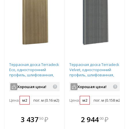
Террасная доска Terradeck
Террасная доска Terradeck
Eco, односторонний
Velvet, односторонний
профиль, шлифованная,
профиль, шлифованная,
размер: 155*28*4000мм,
размер: 152*28*4000мм,
цвет: натуральный
цвет: серый
Хорошая цена!
Хорошая цена!
Цена:
м2
пог. м (0.16 м2)
шт (0.62 м2)
Цена:
м2
пог. м (0.158 м2)
В комплекте
В комплекте
3 437
₽
2 944
₽
50
00
е!
всегда выгоднее!
всегда выгоднее!
в