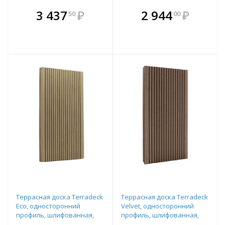
В комплекте
В комплекте
3 437
₽
2 944
₽
50
00
е!
всегда выгоднее!
всегда выгоднее!
в
т
Подобрать комплект
Подобрать комплект
Террасная доска Terradeck
Террасная доска Terradeck
Eco, односторонний
Velvet, односторонний
профиль, шлифованная,
профиль, шлифованная,
размер: 155*28*3000мм,
размер: 152*28*4000мм,