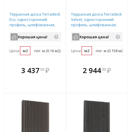
Террасная доска Terradeck
Террасная доска Terradeck
Eco, односторонний
Velvet, односторонний
профиль, шлифованная,
профиль, шлифованная,
размер: 155*28*4000мм,
размер: 152*28*3000мм,
цвет: коричневый
цвет: коричневый
Хорошая цена!
Хорошая цена!
Цена:
м2
пог. м (0.16 м2)
шт (0.62 м2)
Цена:
м2
пог. м (0.158 м2)
В комплекте
В комплекте
3 437
₽
2 944
₽
50
00
е!
всегда выгоднее!
всегда выгоднее!
в
т
Подобрать комплект
Подобрать комплект