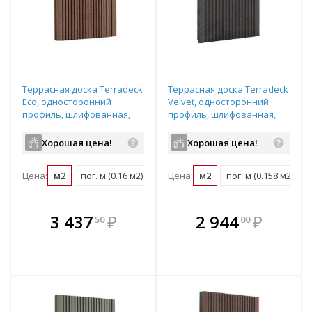
Террасная доска Terradeck
Террасная доска Terradeck
Eco, односторонний
Velvet, односторонний
профиль, шлифованная,
профиль, шлифованная,
размер: 155*28*5000мм,
размер: 152*28*4000мм,
цвет: светло-коричневый
цвет: черный
Хорошая цена!
Хорошая цена!
Цена:
м2
пог. м (0.16 м2)
шт (0.77 м2)
Цена:
м2
пог. м (0.158 м2)
В комплекте
В комплекте
3 437
₽
2 944
₽
50
00
е!
всегда выгоднее!
всегда выгоднее!
в
т
Подобрать комплект
Подобрать комплект