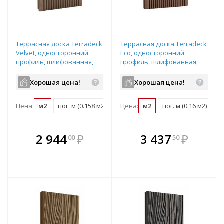
Террасная доска Terradeck
Террасная доска Terradeck
Velvet, односторонний
Eco, односторонний
профиль, шлифованная,
профиль, шлифованная,
размер: 152*28*3000мм,
размер: 155*28*3000мм,
цвет: светло-коричневый
цвет: светло-коричневый
Хорошая цена!
Хорошая цена!
Цена:
м2
пог. м (0.158 м2)
шт (0.45 м2)
Цена:
м2
пог. м (0.16 м2)
шт
В комплекте
В комплекте
2 944
₽
3 437
₽
00
50
е!
всегда выгоднее!
всегда выгоднее!
в
т
Подобрать комплект
Подобрать комплект