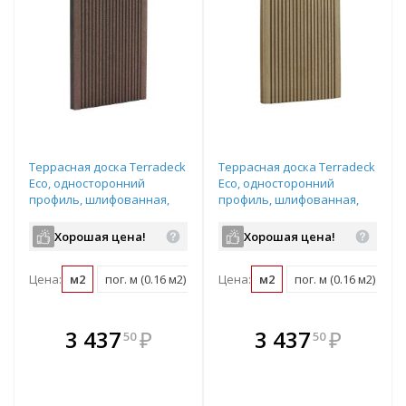
Террасная доска Terradeck
Террасная доска Terradeck
Eco, односторонний
Eco, односторонний
профиль, шлифованная,
профиль, шлифованная,
размер: 155*28*6000мм,
размер: 155*28*6000мм,
цвет: коричневый
цвет: натур
Хорошая цена!
Хорошая цена!
Цена:
м2
пог. м (0.16 м2)
шт (0.93 м2)
Цена:
м2
пог. м (0.16 м2)
шт
В комплекте
В комплекте
3 437
₽
3 437
₽
50
50
е!
всегда выгоднее!
всегда выгоднее!
в
т
Подобрать комплект
Подобрать комплект