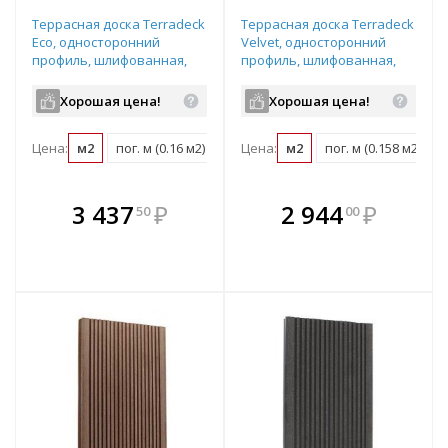
Террасная доска Terradeck
Террасная доска Terradeck
Eco, односторонний
Velvet, односторонний
профиль, шлифованная,
профиль, шлифованная,
размер: 155*28*4000мм,
размер: 152*28*5000мм,
цвет: светло-коричневый
цвет: черный
Хорошая цена!
Хорошая цена!
Цена:
м2
пог. м (0.16 м2)
шт (0.62 м2)
Цена:
м2
пог. м (0.158 м2)
В комплекте
В комплекте
3 437
₽
2 944
₽
50
00
е!
всегда выгоднее!
всегда выгоднее!
в
т
Подобрать комплект
Подобрать комплект