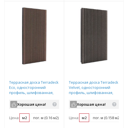
Террасная доска Terradeck
Террасная доска Terradeck
Eco, односторонний
Velvet, односторонний
профиль, шлифованная,
профиль, шлифованная,
размер: 155*28*3000мм,
размер: 152*28*6000мм,
цвет: коричневый
цвет: коричневый
Хорошая цена!
Хорошая цена!
Цена:
м2
пог. м (0.16 м2)
шт (0.46 м2)
Цена:
м2
пог. м (0.158 м2)