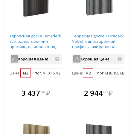
Террасная доска Terradeck
Террасная доска Terradeck
Eco, односторонний
Velvet, односторонний
профиль, шлифованная,
профиль, шлифованная,
размер: 155*28*6000мм,
размер: 152*28*6000мм,
цвет: черный
цвет: серый
Хорошая цена!
Хорошая цена!
Цена:
м2
пог. м (0.16 м2)
шт (0.93 м2)
Цена:
м2
пог. м (0.158 м2)
В комплекте
В комплекте
3 437
₽
2 944
₽
50
00
е!
всегда выгоднее!
всегда выгоднее!
в
т
Подобрать комплект
Подобрать комплект