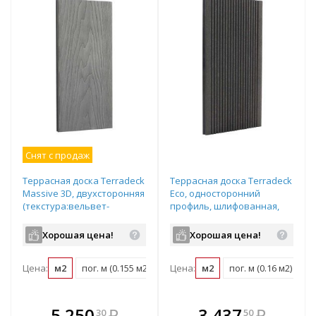
Снят с продаж
Террасная доска Terradeck
Террасная доска Terradeck
Massive 3D, двухсторонняя
Eco, односторонний
(текстура:вельвет-
профиль, шлифованная,
гладкая), размер:
размер: 155*28*3000мм,
150*21*3000мм, цвет:
цвет: черный
Хорошая цена!
Хорошая цена!
серый
Цена:
м2
пог. м (0.155 м2)
шт (0.45 м2)
Цена:
м2
пог. м (0.16 м2)
шт
В комплекте
В комплекте
5 250
₽
3 437
₽
30
50