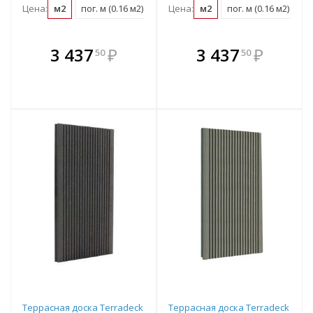
Цена:
м2
пог. м (0.16 м2)
шт (0.77 м2)
Цена:
м2
пог. м (0.16 м2)
шт
В комплекте
В комплекте
3 437
₽
3 437
₽
50
50
е!
всегда выгоднее!
всегда выгоднее!
в
т
Подобрать комплект
Подобрать комплект
Террасная доска Terradeck
Террасная доска Terradeck