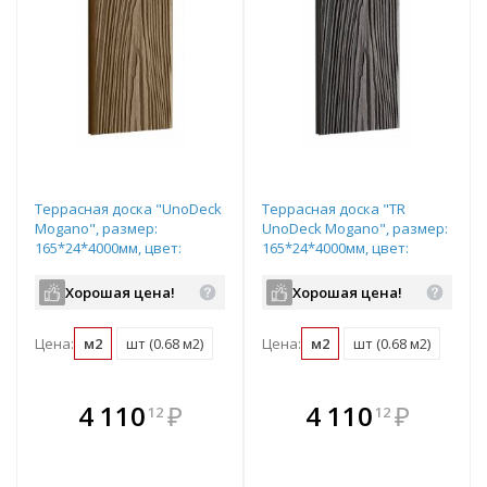
Террасная доска "UnoDeck
Террасная доска "TR
Mogano", размер:
UnoDeck Mogano", размер:
165*24*4000мм, цвет:
165*24*4000мм, цвет:
натуральный
графит
Хорошая цена!
Хорошая цена!
Цена:
м2
шт (0.68 м2)
Цена:
м2
шт (0.68 м2)
В комплекте
В комплекте
4 110
₽
4 110
₽
12
12
е!
всегда выгоднее!
всегда выгоднее!
в
т
Подобрать комплект
Подобрать комплект