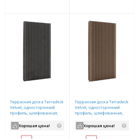
т
Подобрать комплект
Подобрать комплект
Террасная доска Terradeck
Террасная доска Terradeck
Velvet, односторонний
Velvet, односторонний
профиль, шлифованная,
профиль, шлифованная,
размер: 152*28*6000мм,
размер: 152*28*6000мм,
цвет: черный
цвет: светло-коричневый
Хорошая цена!
Хорошая цена!