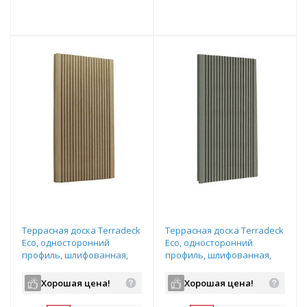
т
Подобрать комплект
Подобрать комплект
Террасная доска Terradeck
Террасная доска Terradeck
Eco, односторонний
Eco, односторонний
профиль, шлифованная,
профиль, шлифованная,
размер: 155*28*5000мм,
размер: 155*28*5000мм,
цвет: натуральный
цвет: серый
Хорошая цена!
Хорошая цена!