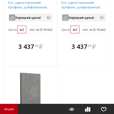
Eco, односторонний
Eco, односторонний
профиль, шлифованная,
профиль, шлифованная,
размер: 155*28*5000мм,
размер: 155*28*3000мм,
цвет: черный
цвет: серый
Хорошая цена!
Хорошая цена!
Цена:
м2
пог. м (0.16 м2)
шт (0.77 м2)
Цена:
м2
пог. м (0.16 м2)
шт
В комплекте
В комплекте
3 437
₽
3 437
₽
50
50
е!
всегда выгоднее!
всегда выгоднее!
в
т
Подобрать комплект
Подобрать комплект
Акции
0
0
0