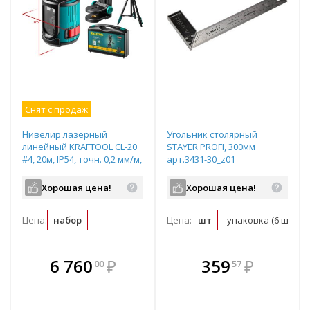
Снят с продаж
Нивелир лазерный
Угольник столярный
линейный KRAFTOOL CL-20
STAYER PROFI, 300мм
#4, 20м, IP54, точн. 0,2 мм/м,
арт.3431-30_z01
держатель, штатив, в
кейсе арт.34700-4_z01
Хорошая цена!
Хорошая цена!
Цена:
набор
Цена:
шт
упаковка (6 шт)
В комплекте
В комплекте
6 760
₽
359
₽
00
57
е!
всегда выгоднее!
всегда выгоднее!
в
т
Подобрать комплект
Подобрать комплект