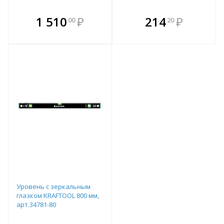
В комплекте
В комплекте
1 510
₽
214
₽
00
20
е!
всегда выгоднее!
всегда выгоднее!
в
т
Подобрать комплект
Подобрать комплект
Уровень с зеркальным
глазком KRAFTOOL 800 мм,
арт.34781-80