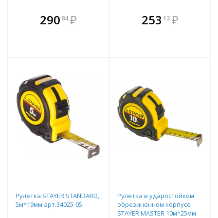
В комплекте
В комплекте
290
₽
253
₽
84
13
е!
всегда выгоднее!
всегда выгоднее!
в
т
Подобрать комплект
Подобрать комплект
Рулетка STAYER STANDARD,
Рулетка в ударостойком
5м*19мм арт.34025-05
обрезиненном корпусе
STAYER MASTER 10м*25мм