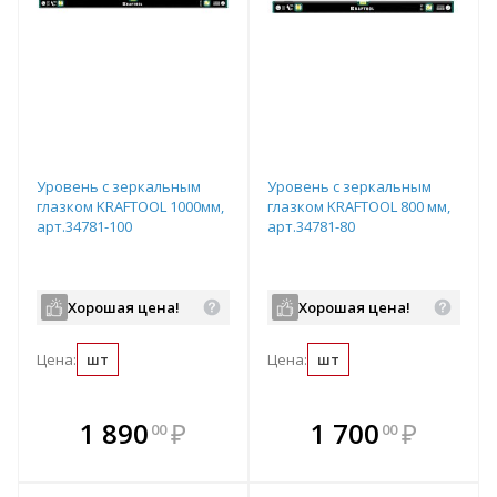
Уровень с зеркальным
Уровень с зеркальным
глазком KRAFTOOL 1000мм,
глазком KRAFTOOL 800 мм,
арт.34781-100
арт.34781-80
Хорошая цена!
Хорошая цена!
Цена:
шт
Цена:
шт
В комплекте
В комплекте
1 890
₽
1 700
₽
00
00
е!
всегда выгоднее!
всегда выгоднее!
в
т
Подобрать комплект
Подобрать комплект