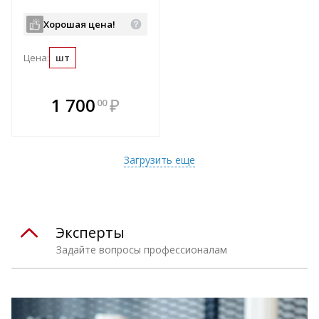
Хорошая цена!
Цена:
шт
В комплекте
1 700
₽
00
е!
всегда выгоднее!
т
Подобрать комплект
Загрузить еще
Эксперты
Задайте вопросы профессионалам