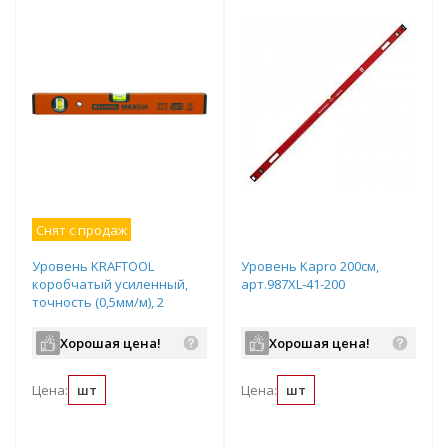
Снят с продаж
Уровень KRAFTOOL
Уровень Kapro 200см,
коробчатый усиленный,
арт.987XL-41-200
точность (0,5мм/м), 2
ампулы, 40 см, арт.34577-
040
Хорошая цена!
Хорошая цена!
Цена:
шт
Цена:
шт