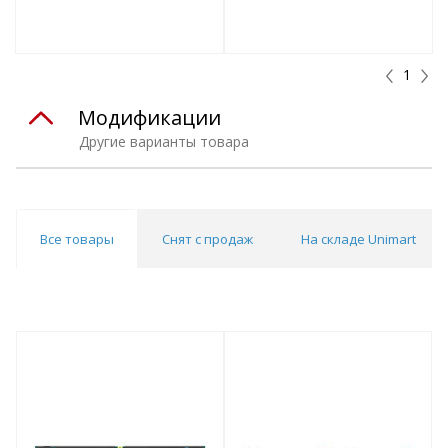
т
Подобрать комплект
Подобрать комплект
1
Модификации
Другие варианты товара
Все товары
Снят с продаж
На складе Unimart