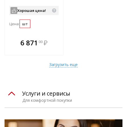
Хорошая цена!
Цена:
шт
В комплекте
6 871
₽
00
е!
всегда выгоднее!
т
Подобрать комплект
Загрузить еще
Услуги и сервисы
Для комфортной покупки