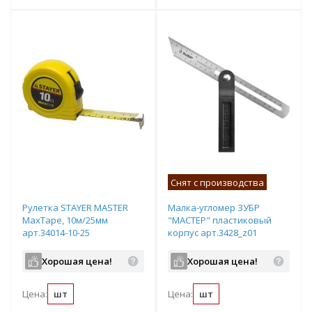
Снят с производства
Рулетка STAYER МASTER
Малка-угломер ЗУБР
MaxTape, 10м/25мм
"МАСТЕР" пластиковый
арт.34014-10-25
корпус арт.3428_z01
Хорошая цена!
Хорошая цена!
Цена:
шт
Цена:
шт