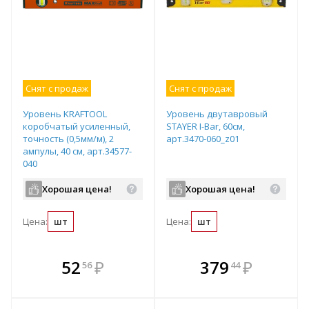
Снят с продаж
Снят с продаж
Уровень KRAFTOOL
Уровень двутавровый
коробчатый усиленный,
STAYER I-Bar, 60см,
точность (0,5мм/м), 2
арт.3470-060_z01
ампулы, 40 см, арт.34577-
040
Хорошая цена!
Хорошая цена!
Цена:
шт
Цена:
шт
В комплекте
В комплекте
52
₽
379
₽
56
44
е!
всегда выгоднее!
всегда выгоднее!
в
т
Подобрать комплект
Подобрать комплект