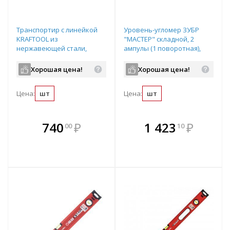
Транспортир с линейкой
Уровень-угломер ЗУБР
KRAFTOOL из
"МАСТЕР" складной, 2
нержавеющей стали,
ампулы (1 поворотная),
200мм арт.34290
точность 1мм/м, 500мм
арт.34740
Хорошая цена!
Хорошая цена!
Цена:
шт
Цена:
шт
В комплекте
В комплекте
740
₽
1 423
₽
00
10
е!
всегда выгоднее!
всегда выгоднее!
в
т
Подобрать комплект
Подобрать комплект