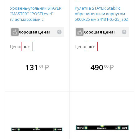
Уровень-угольник STAYER
Рулетка STAYER Stabil с
"MASTER" "POSTLevel"
обрезиненным корпусом
пластмассовый с
5000х25 мм 34131-05-25_z02
магнитом, 3 ампулы,
арт.3456_z01
Хорошая цена!
Хорошая цена!
Цена:
шт
Цена:
шт
В комплекте
В комплекте
131
₽
490
₽
61
00
е!
всегда выгоднее!
всегда выгоднее!
в
т
Подобрать комплект
Подобрать комплект