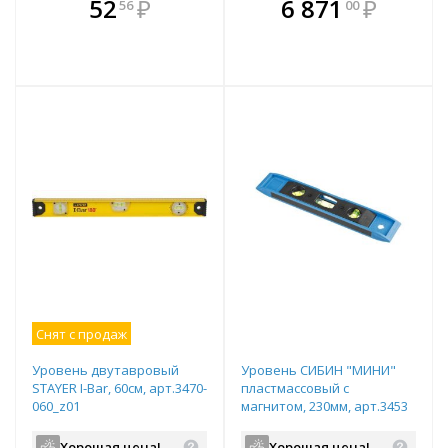
В комплекте
В комплекте
52
₽
6 871
₽
56
00
е!
всегда выгоднее!
всегда выгоднее!
в
т
Подобрать комплект
Подобрать комплект
Снят с продаж
Уровень двутавровый
Уровень СИБИН "МИНИ"
STAYER I-Bar, 60см, арт.3470-
пластмассовый с
060_z01
магнитом, 230мм, арт.3453
Хорошая цена!
Хорошая цена!