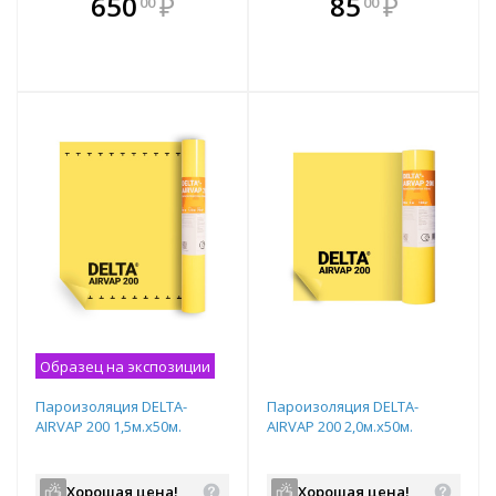
650
₽
85
₽
00
00
е!
всегда выгоднее!
всегда выгоднее!
в
т
Подобрать комплект
Подобрать комплект
Образец на экспозиции
Пароизоляция DELTA-
Пароизоляция DELTA-
AIRVAP 200 1,5м.х50м.
AIRVAP 200 2,0м.х50м.
Хорошая цена!
Хорошая цена!