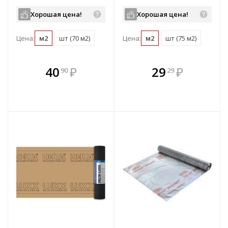
Хорошая цена!
Хорошая цена!
Цена:
м2
шт (70 м2)
Цена:
м2
шт (75 м2)
В комплекте
В комплекте
40
₽
29
₽
90
29
е!
всегда выгоднее!
всегда выгоднее!
в
т
Подобрать комплект
Подобрать комплект