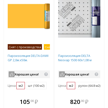
Снят с производства
Снят с продаж
Пароизоляция DELTA-DAWI
Пароизоляция DELTA
GP 2,0м.х50м.
Neovap 1500 60х1,08 м
Хорошая цена!
Хорошая цена!
Цена:
м2
шт (100 м2)
Цена:
м2
рулон (64.8 м2)
В комплекте
В комплекте
105
₽
820
₽
00
00
е!
всегда выгоднее!
всегда выгоднее!
в