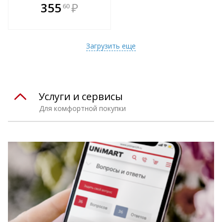
В комплекте
355
₽
60
е!
всегда выгоднее!
т
Подобрать комплект
Загрузить еще
Услуги и сервисы
Для комфортной покупки