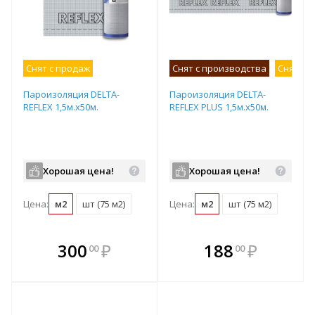
Снят с продаж
Снят с производства
Снят с 
Пароизоляция DELTA-
Пароизоляция DELTA-
REFLEX 1,5м.х50м.
REFLEX PLUS 1,5м.х50м.
Хорошая цена!
Хорошая цена!
Цена:
м2
шт (75 м2)
Цена:
м2
шт (75 м2)
В комплекте
В комплекте
300
₽
188
₽
00
00
е!
всегда выгоднее!
всегда выгоднее!
в
т
Подобрать комплект
Подобрать комплект