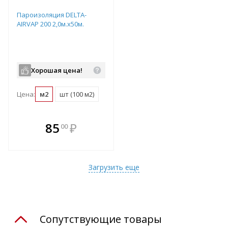
Пароизоляция DELTA-
AIRVAP 200 2,0м.х50м.
Хорошая цена!
Цена:
м2
шт (100 м2)
В комплекте
85
₽
00
е!
всегда выгоднее!
т
Подобрать комплект
Загрузить еще
Сопутствующие товары