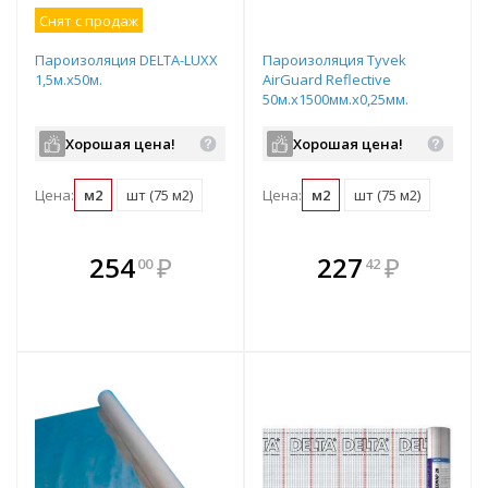
Снят с продаж
Пароизоляция DELTA-LUXX
Пароизоляция Tyvek
1,5м.х50м.
AirGuard Reflective
50м.х1500мм.х0,25мм.
Хорошая цена!
Хорошая цена!
Цена:
м2
шт (75 м2)
Цена:
м2
шт (75 м2)
В комплекте
В комплекте
254
₽
227
₽
00
42
е!
всегда выгоднее!
всегда выгоднее!
в
т
Подобрать комплект
Подобрать комплект