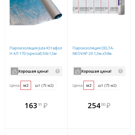
Пароизоляция Juta Ютафол
Пароизоляция DELTA-
Н АЛ 170 (special) 50х1,5м
NEOVAP 20 1,5м.х50м.
Хорошая цена!
Хорошая цена!
Цена:
м2
шт (75 м2)
Цена:
м2
шт (75 м2)
В комплекте
В комплекте
163
₽
254
₽
91
00
е!
всегда выгоднее!
всегда выгоднее!
в
т
Подобрать комплект
Подобрать комплект