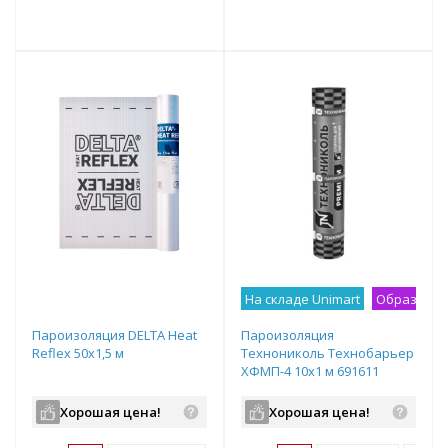
т
Подобрать комплект
Подобрать комплект
На складе Unimart
Образец н
Пароизоляция DELTA Heat
Пароизоляция
Reflex 50х1,5 м
Технониколь Технобарьер
ХФМП-4 10х1 м 691611
Хорошая цена!
Хорошая цена!