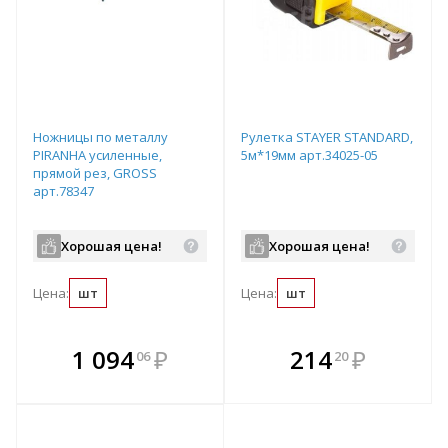
Ножницы по металлу
Рулетка STAYER STANDARD,
PIRANHA усиленные,
5м*19мм арт.34025-05
прямой рез, GROSS
арт.78347
Хорошая цена!
Хорошая цена!
Цена:
шт
Цена:
шт
В комплекте
В комплекте
1 094
₽
214
₽
06
20
е!
всегда выгоднее!
всегда выгоднее!
в
т
Подобрать комплект
Подобрать комплект