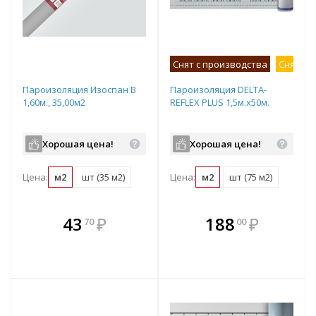
Снят с производства
Снят с 
Пароизоляция Изоспан B
Пароизоляция DELTA-
1,60м., 35,00м2
REFLEX PLUS 1,5м.х50м.
Хорошая цена!
Хорошая цена!
Цена:
м2
шт (35 м2)
Цена:
м2
шт (75 м2)
В комплекте
В комплекте
43
₽
188
₽
70
00
е!
всегда выгоднее!
всегда выгоднее!
в
т
Подобрать комплект
Подобрать комплект