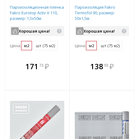
Пароизоляционная пленка
Пароизоляция Fakro
Fakro Eurotop Activ V 110,
Termofol 90, размер:
размер: 1,5х50м
50х1,5м
Хорошая цена!
Хорошая цена!
Цена:
м2
шт (75 м2)
Цена:
м2
шт (75 м2)
В комплекте
В комплекте
171
₽
138
₽
73
93
е!
всегда выгоднее!
всегда выгоднее!
в
т
Подобрать комплект
Подобрать комплект