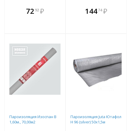
В комплекте
В комплекте
72
₽
144
₽
92
74
е!
всегда выгоднее!
всегда выгоднее!
в
т
Подобрать комплект
Подобрать комплект
Пароизоляция Изоспан B
Пароизоляция Juta Ютафол
1,60м., 70,00м2
Н 96 (silver) 50х1,5м