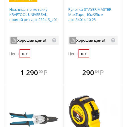
Ножницы по металлу
Рулетка STAYER МASTER
KRAFTOOL UNIVERSAL,
MaxTape, 10м/25мм
прямой рез арт.2324-S_z01
арт.34014-10-25
Хорошая цена!
Хорошая цена!
Цена:
шт
Цена:
шт
В комплекте
В комплекте
1 290
₽
290
₽
00
84
е!
всегда выгоднее!
всегда выгоднее!
в
т
Подобрать комплект
Подобрать комплект