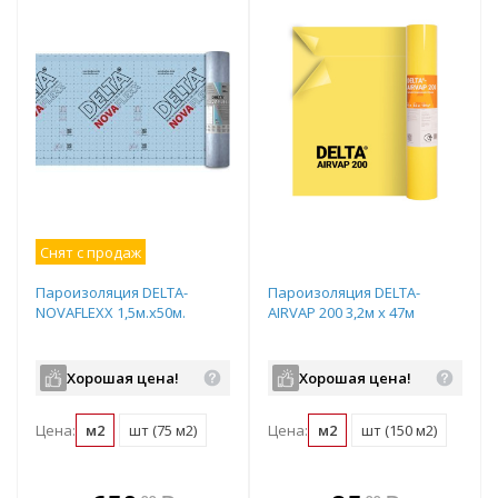
Снят с продаж
Пароизоляция DELTA-
Пароизоляция DELTA-
NOVAFLEXX 1,5м.х50м.
AIRVAP 200 3,2м х 47м
Хорошая цена!
Хорошая цена!
Цена:
м2
шт (75 м2)
Цена:
м2
шт (150 м2)
В комплекте
В комплекте