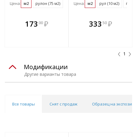
Цена:
м2
рулон (75 м2)
Цена:
м2
рул (10 м2)
поддо
В комплекте
В комплекте
173
₽
333
₽
00
50
е!
всегда выгоднее!
всегда выгоднее!
в
т
Подобрать комплект
Подобрать комплект
1
Модификации
Другие варианты товара
Все товары
Снят с продаж
Образец на экспозици