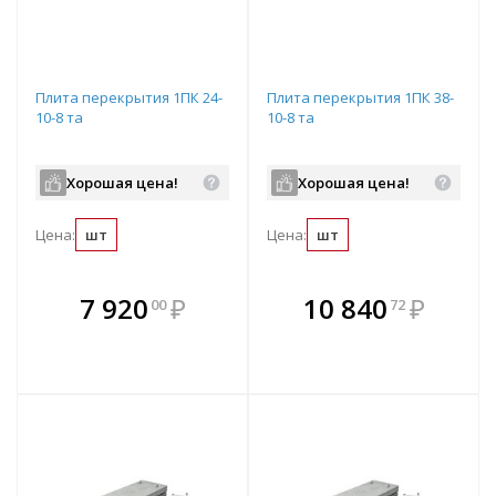
Плита перекрытия 1ПК 24-
Плита перекрытия 1ПК 38-
10-8 та
10-8 та
Хорошая цена!
Хорошая цена!
Цена:
шт
Цена:
шт
В комплекте
В комплекте
7 920
₽
10 840
₽
00
72
е!
всегда выгоднее!
всегда выгоднее!
в
т
Подобрать комплект
Подобрать комплект