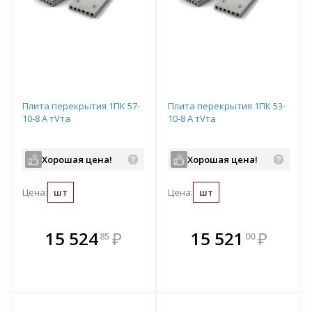
Плита перекрытия 1ПК 57-
Плита перекрытия 1ПК 53-
10-8 А тVта
10-8 А тVта
Хорошая цена!
Хорошая цена!
Цена:
шт
Цена:
шт
В комплекте
В комплекте
15 524
₽
15 521
₽
85
00
е!
всегда выгоднее!
всегда выгоднее!
в
т
Подобрать комплект
Подобрать комплект