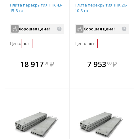
Плита перекрытия 1ПК 43-
Плита перекрытия 1ПК 26-
15-8 та
10-8 та
Хорошая цена!
Хорошая цена!
Цена:
шт
Цена:
шт
В комплекте
В комплекте
18 917
₽
7 953
₽
91
00
е!
всегда выгоднее!
всегда выгоднее!
в
т
Подобрать комплект
Подобрать комплект