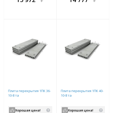
е!
всегда выгоднее!
всегда выгоднее!
в
т
Подобрать комплект
Подобрать комплект
Плита перекрытия 1ПК 36-
Плита перекрытия 1ПК 40-
10-8 та
10-8 та
Хорошая цена!
Хорошая цена!