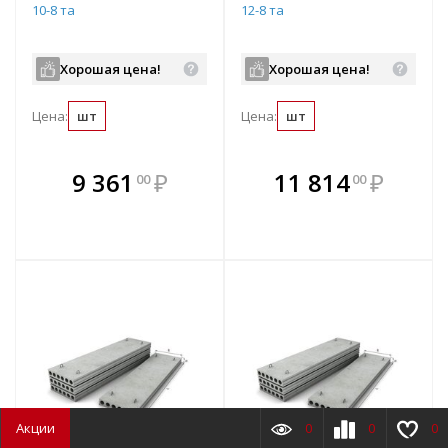
10-8 та
12-8 та
Хорошая цена!
Хорошая цена!
Цена:
шт
Цена:
шт
В комплекте
В комплекте
9 361
₽
11 814
₽
00
00
е!
всегда выгоднее!
всегда выгоднее!
в
т
Подобрать комплект
Подобрать комплект
Акции
0
0
0