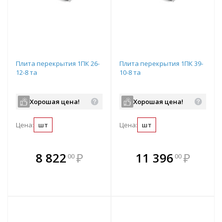
Плита перекрытия 1ПК 26-
Плита перекрытия 1ПК 39-
12-8 та
10-8 та
Хорошая цена!
Хорошая цена!
Цена:
шт
Цена:
шт
В комплекте
В комплекте
8 822
₽
11 396
₽
00
00
е!
всегда выгоднее!
всегда выгоднее!
в
т
Подобрать комплект
Подобрать комплект