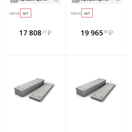
Цена:
шт
Цена:
шт
В комплекте
В комплекте
17 808
₽
19 965
₽
23
00
е!
всегда выгоднее!
всегда выгоднее!
в
т
Подобрать комплект
Подобрать комплект