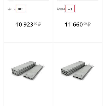
Цена:
шт
Цена:
шт
В комплекте
В комплекте
10 923
₽
11 660
₽
00
00
е!
всегда выгоднее!
всегда выгоднее!
в
т
Подобрать комплект
Подобрать комплект