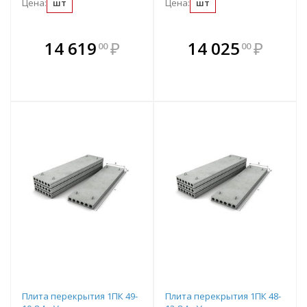
Цена:
шт
Цена:
шт
В комплекте
В комплекте
14 619
₽
14 025
₽
00
00
е!
всегда выгоднее!
всегда выгоднее!
в
т
Подобрать комплект
Подобрать комплект
Плита перекрытия 1ПК 49-
Плита перекрытия 1ПК 48-