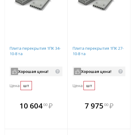
Плита перекрытия 1ПК 34-
Плита перекрытия 1ПК 27-
10-8 та
10-8 та
Хорошая цена!
Хорошая цена!
Цена:
шт
Цена:
шт
В комплекте
В комплекте
10 604
₽
7 975
₽
00
00
е!
всегда выгоднее!
всегда выгоднее!
в
т
Подобрать комплект
Подобрать комплект