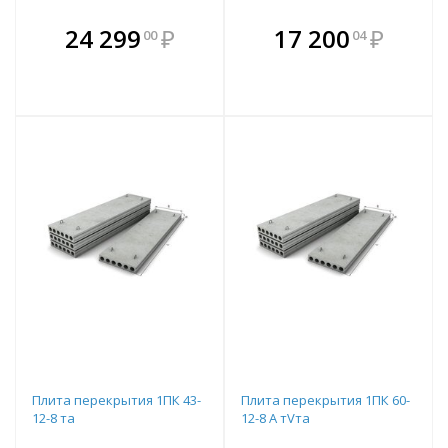
В комплекте
В комплекте
24 299
₽
17 200
₽
00
04
е!
всегда выгоднее!
всегда выгоднее!
в
т
Подобрать комплект
Подобрать комплект
Плита перекрытия 1ПК 43-
Плита перекрытия 1ПК 60-
12-8 та
12-8 А тVта