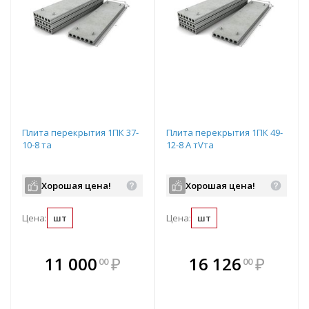
Плита перекрытия 1ПК 37-
Плита перекрытия 1ПК 49-
10-8 та
12-8 А тVта
Хорошая цена!
Хорошая цена!
Цена:
шт
Цена:
шт
В комплекте
В комплекте
11 000
₽
16 126
₽
00
00
е!
всегда выгоднее!
всегда выгоднее!
в
т
Подобрать комплект
Подобрать комплект