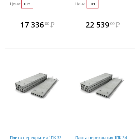
Цена:
шт
Цена:
шт
В комплекте
В комплекте
17 336
₽
22 539
₽
00
00
е!
всегда выгоднее!
всегда выгоднее!
в
т
Подобрать комплект
Подобрать комплект
Плита перекрытия 1ПК 33-
Плита перекрытия 1ПК 34-