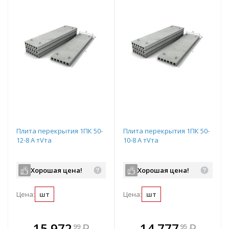
Плита перекрытия 1ПК 50-
Плита перекрытия 1ПК 50-
12-8 А тVта
10-8 А тVта
Хорошая цена!
Хорошая цена!
Цена:
шт
Цена:
шт
В комплекте
В комплекте
15 972
₽
14 777
₽
99
95