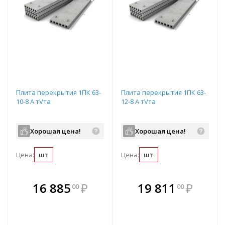
Плита перекрытия 1ПК 63-
Плита перекрытия 1ПК 63-
10-8 А тVта
12-8 А тVта
Хорошая цена!
Хорошая цена!
Цена:
шт
Цена:
шт
В комплекте
В комплекте
16 885
₽
19 811
₽
00
00
е!
всегда выгоднее!
всегда выгоднее!
в
т
Подобрать комплект
Подобрать комплект