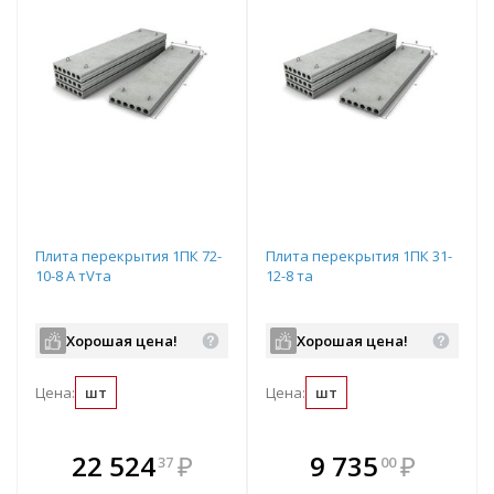
Плита перекрытия 1ПК 72-
Плита перекрытия 1ПК 31-
10-8 А тVта
12-8 та
Хорошая цена!
Хорошая цена!
Цена:
шт
Цена:
шт
В комплекте
В комплекте
22 524
₽
9 735
₽
37
00
е!
всегда выгоднее!
всегда выгоднее!
в