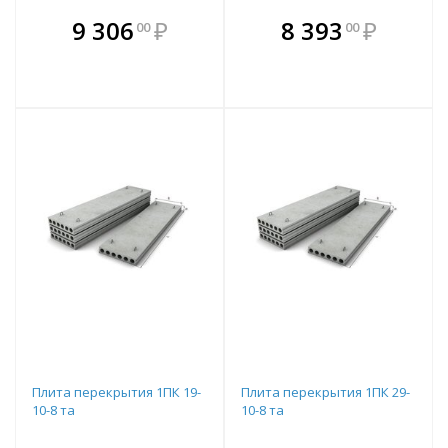
В комплекте
В комплекте
9 306
₽
8 393
₽
00
00
е!
всегда выгоднее!
всегда выгоднее!
в
т
Подобрать комплект
Подобрать комплект
Плита перекрытия 1ПК 19-
Плита перекрытия 1ПК 29-
10-8 та
10-8 та