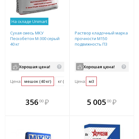
На складе Unimart
Сухая смесь МКУ
Раствор кладочный марка
Пескобетон М-300 серый
прочности М150
40 кг
подвижность П3
Хорошая цена!
Хорошая цена!
Цена:
мешок (40 кг)
кг (0.03 мешок)
Цена:
м3
В комплекте
В комплекте
356
₽
5 005
₽
00
00
е!
всегда выгоднее!
всегда выгоднее!
в
т
Подобрать комплект
Подобрать комплект