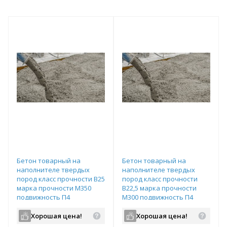
Бетон товарный на
Бетон товарный на
наполнителе твердых
наполнителе твердых
пород класс прочности В25
пород класс прочности
марка прочности М350
В22,5 марка прочности
подвижность П4
М300 подвижность П4
водопроницаемость W6
водопроницаемость W6
Хорошая цена!
Хорошая цена!