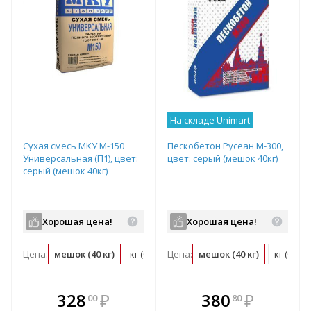
На складе Unimart
Сухая смесь МКУ М-150
Пескобетон Русеан М-300,
Универсальная (П1), цвет:
цвет: серый (мешок 40кг)
серый (мешок 40кг)
Хорошая цена!
Хорошая цена!
Цена:
мешок (40 кг)
кг (0.03 мешок)
Цена:
мешок (40 кг)
кг (0.03
В комплекте
В комплекте
328
₽
380
₽
00
80
е!
всегда выгоднее!
всегда выгоднее!
в