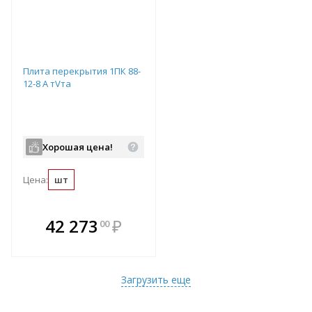
Плита перекрытия 1ПК 88-
12-8 А тVта
Хорошая цена!
Цена:
шт
В комплекте
42 273
₽
00
е!
всегда выгоднее!
т
Подобрать комплект
Загрузить еще