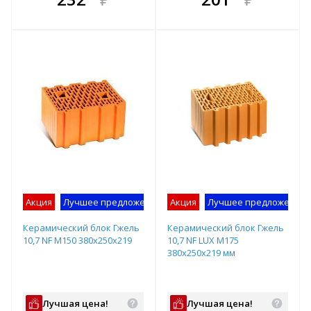
е!
всегда выгоднее!
всегда выгоднее!
в
т
Подобрать комплект
Подобрать комплект
Акция
Лучшее предложение
Акция
Лучшее предложение
Керамический блок Гжель
Керамический блок Гжель
10,7 NF М150 380х250х219
10,7 NF LUX М175
380х250х219 мм
Лучшая цена!
Лучшая цена!