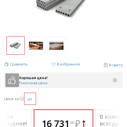
Сравнить
В избранное
В смету
Хорошая цена!
Рыночная цена
Цена за:
шт
екте
В компле
16 731
₽
выгоднее!
всегда в
00