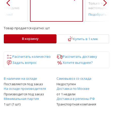
о по-
Только то, что 
необходимо
настоящему н
омплект
Подобрать ко
Товар продается кратно:
шт
В корзину
Купить в 1 клик
Рассчитать количество
Рассчитать доставку
Задать вопрос
Хотите выгоднее?
В наличии на складе
Самовывоз со склада
Поставляется под заказ
Недоступен
На складе производителя
Доставка по Москве
Производится под заказ
от 1 недели
Минимальная партия
Доставка в регионы РФ
1 шт (1 шт)
Транспортная компания