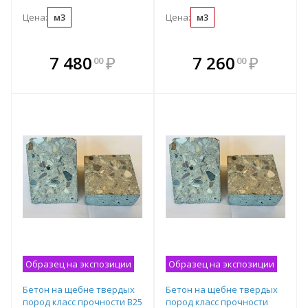
Цена:
м3
Цена:
м3
В комплекте
В комплекте
7 480
₽
7 260
₽
00
00
е!
всегда выгоднее!
всегда выгоднее!
в
т
Подобрать комплект
Подобрать комплект
Образец на экспозиции
Образец на экспозиции
Бетон на щебне твердых
Бетон на щебне твердых
пород класс прочности B25
пород класс прочности