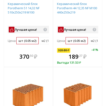
Керамический блок
Керамический блок
Porotherm 51 14,32 NF
Porotherm 44 12,35 NF М100
510х250х219 М100
440x250x219
Лучшая цена!
Лучшая цена!
Цена:
шт (0.05 м2)
м2 (18.3 шт)
Цена:
м3 (35.8 шт)
шт (0.05 м2)
поддон (50 ш
м2 (18.3 ш
-
41
%
320.80
₽
кте
В комплекте
370
320
₽
₽
189
₽
50
80
27
е!
днее!
всегда выгоднее!
в
Выгода
131.53
₽
т
плект
Подобрать комплект