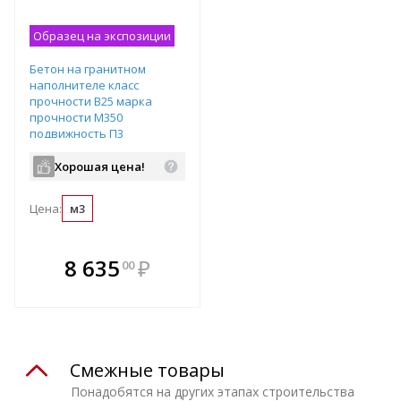
Образец на экспозиции
Бетон на гранитном
наполнителе класс
прочности B25 марка
прочности М350
подвижность П3
водопроницаемость W6
Хорошая цена!
Цена:
м3
В комплекте
8 635
₽
00
е!
всегда выгоднее!
т
Подобрать комплект
Смежные товары
Понадобятся на других этапах строительства