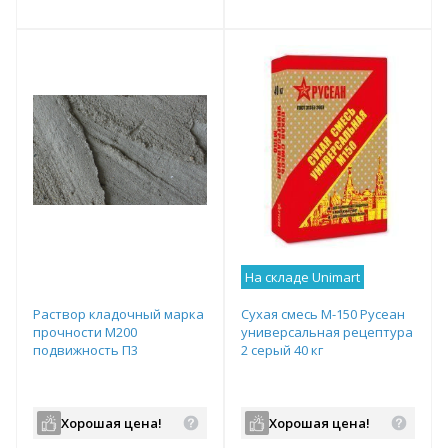
т
Подобрать комплект
Подобрать комплект
На складе Unimart
Раствор кладочный марка
Сухая смесь М-150 Русеан
прочности М200
универсальная рецептура
подвижность П3
2 серый 40 кг
Хорошая цена!
Хорошая цена!