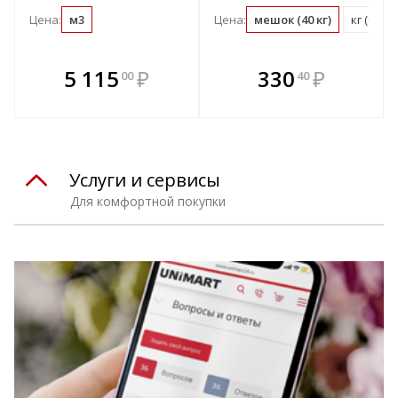
Цена:
м3
Цена:
мешок (40 кг)
кг (0.03
В комплекте
В комплекте
5 115
₽
330
₽
00
40
е!
всегда выгоднее!
всегда выгоднее!
в
т
Подобрать комплект
Подобрать комплект
Услуги и сервисы
Для комфортной покупки