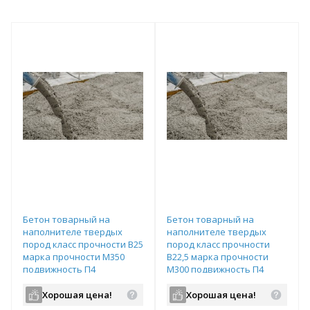
Бетон товарный на
Бетон товарный на
наполнителе твердых
наполнителе твердых
пород класс прочности В25
пород класс прочности
марка прочности М350
В22,5 марка прочности
подвижность П4
М300 подвижность П4
водопроницаемость W6
водопроницаемость W6
Хорошая цена!
Хорошая цена!