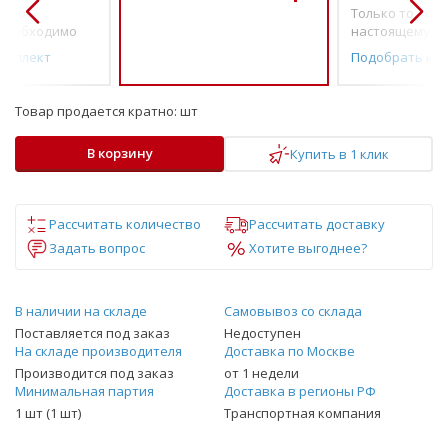
о по-
Только то, что 
необходимо
настоящему н
омплект
Подобрать ко
Товар продается кратно:
шт
В корзину
Купить в 1 клик
Рассчитать количество
Рассчитать доставку
Задать вопрос
Хотите выгоднее?
В наличии на складе
Самовывоз со склада
Поставляется под заказ
Недоступен
На складе производителя
Доставка по Москве
Производится под заказ
от 1 недели
Минимальная партия
Доставка в регионы РФ
1 шт (1 шт)
Транспортная компания