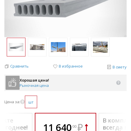
Сравнить
В избранное
В смету
Хорошая цена!
Рыночная цена
Цена за:
шт
екте
В компле
11 640
₽
выгоднее!
всегда в
00