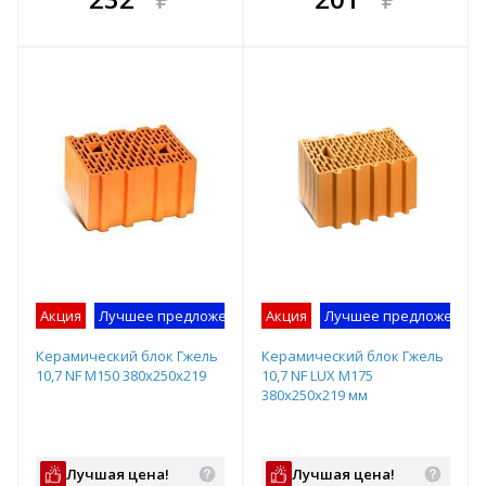
е!
всегда выгоднее!
всегда выгоднее!
в
т
Подобрать комплект
Подобрать комплект
Акция
Лучшее предложение
Акция
Лучшее предложение
Керамический блок Гжель
Керамический блок Гжель
10,7 NF М150 380х250х219
10,7 NF LUX М175
380х250х219 мм
Лучшая цена!
Лучшая цена!