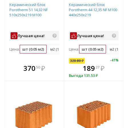
Керамический блок
Керамический блок
Porotherm 51 14,32 NF
Porotherm 44 12,35 NF М100
510х250х219 М100
440x250x219
Лучшая цена!
Лучшая цена!
Цена:
шт (0.05 м2)
м2 (18.3 шт)
Цена:
м3 (35.8 шт)
шт (0.05 м2)
поддон (50 ш
м2 (18.3 ш
-
41
%
320.80
₽
кте
В комплекте
370
320
₽
₽
189
₽
50
80
27
е!
днее!
всегда выгоднее!
в
Выгода
131.53
₽
т
плект
Подобрать комплект