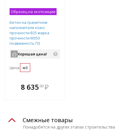
Образец на экспозиции
Бетон на гранитном
наполнителе класс
прочности B25 марка
прочности М350
подвижность П3
водопроницаемость W6
Хорошая цена!
Цена:
м3
В комплекте
8 635
₽
00
е!
всегда выгоднее!
т
Подобрать комплект
Смежные товары
Понадобятся на других этапах строительства