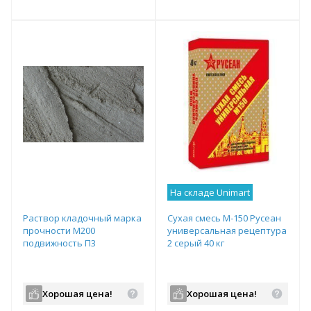
т
Подобрать комплект
Подобрать комплект
На складе Unimart
Раствор кладочный марка
Сухая смесь М-150 Русеан
прочности М200
универсальная рецептура
подвижность П3
2 серый 40 кг
Хорошая цена!
Хорошая цена!