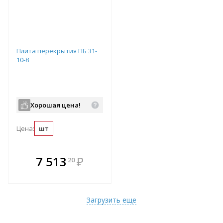
Плита перекрытия ПБ 31-
10-8
Хорошая цена!
Цена:
шт
В комплекте
7 513
₽
20
е!
всегда выгоднее!
т
Подобрать комплект
Загрузить еще