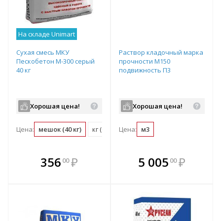
На складе Unimart
Сухая смесь МКУ
Раствор кладочный марка
Пескобетон М-300 серый
прочности М150
40 кг
подвижность П3
Хорошая цена!
Хорошая цена!
Цена:
мешок (40 кг)
кг (0.03 мешок)
Цена:
м3
В комплекте
В комплекте
356
₽
5 005
₽
00
00
е!
всегда выгоднее!
всегда выгоднее!
в
т
Подобрать комплект
Подобрать комплект