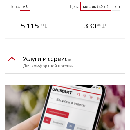
Цена:
м3
Цена:
мешок (40 кг)
кг (0.03
В комплекте
В комплекте
5 115
₽
330
₽
00
40
е!
всегда выгоднее!
всегда выгоднее!
в
т
Подобрать комплект
Подобрать комплект
Услуги и сервисы
Для комфортной покупки