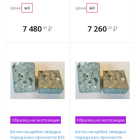
Цена:
м3
Цена:
м3
В комплекте
В комплекте
7 480
₽
7 260
₽
00
00
е!
всегда выгоднее!
всегда выгоднее!
в
т
Подобрать комплект
Подобрать комплект
Образец на экспозиции
Образец на экспозиции
Бетон на щебне твердых
Бетон на щебне твердых
пород класс прочности B25
пород класс прочности