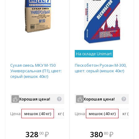
На складе Unimart
Сухая смесь МКУ М-150
Пескобетон Русеан М-300,
Универсальная (П1), цвет:
цвет: серый (мешок 40кг)
серый (мешок 40кг)
Хорошая цена!
Хорошая цена!
Цена:
мешок (40 кг)
кг (0.03 мешок)
Цена:
мешок (40 кг)
кг (0.03
В комплекте
В комплекте
328
₽
380
₽
00
80
е!
всегда выгоднее!
всегда выгоднее!
в