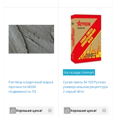
т
Подобрать комплект
Подобрать комплект
На складе Unimart
Раствор кладочный марка
Сухая смесь М-150 Русеан
прочности М200
универсальная рецептура
подвижность П3
2 серый 40 кг
Хорошая цена!
Хорошая цена!