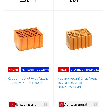
е!
всегда выгоднее!
всегда выгоднее!
в
т
Подобрать комплект
Подобрать комплект
Акция
Лучшее предложение
Акция
Лучшее предложение
Керамический блок Гжель
Керамический блок Гжель
10,7 NF М150 380х250х219
10,7 NF LUX М175
380х250х219 мм
Лучшая цена!
Лучшая цена!