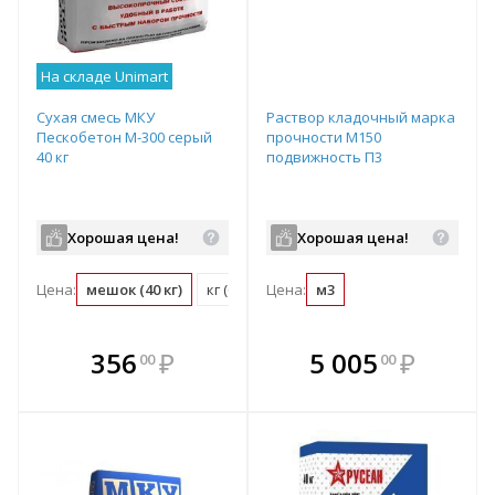
На складе Unimart
Сухая смесь МКУ
Раствор кладочный марка
Пескобетон М-300 серый
прочности М150
40 кг
подвижность П3
Хорошая цена!
Хорошая цена!
Цена:
мешок (40 кг)
кг (0.03 мешок)
Цена:
м3
В комплекте
В комплекте
356
₽
5 005
₽
00
00
е!
всегда выгоднее!
всегда выгоднее!
в
т
Подобрать комплект
Подобрать комплект