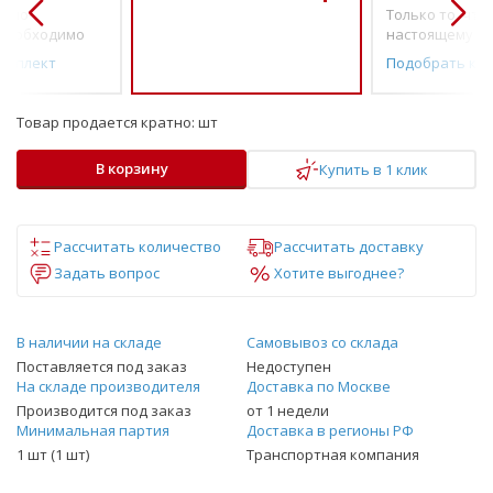
о по-
Только то, что 
необходимо
настоящему н
омплект
Подобрать ко
Товар продается кратно:
шт
В корзину
Купить в 1 клик
Рассчитать количество
Рассчитать доставку
Задать вопрос
Хотите выгоднее?
В наличии на складе
Самовывоз со склада
Поставляется под заказ
Недоступен
На складе производителя
Доставка по Москве
Производится под заказ
от 1 недели
Минимальная партия
Доставка в регионы РФ
1 шт (1 шт)
Транспортная компания