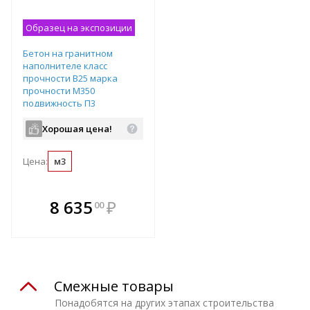
Образец на экспозиции
Бетон на гранитном
наполнителе класс
прочности B25 марка
прочности М350
подвижность П3
водопроницаемость W6
Хорошая цена!
Цена:
м3
В комплекте
8 635
₽
00
е!
всегда выгоднее!
т
Подобрать комплект
Смежные товары
Понадобятся на других этапах строительства