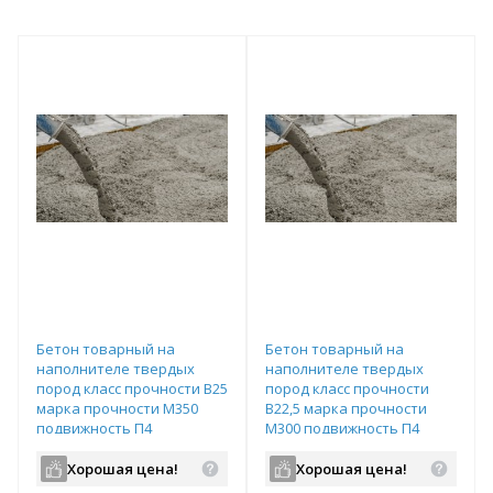
Бетон товарный на
Бетон товарный на
наполнителе твердых
наполнителе твердых
пород класс прочности В25
пород класс прочности
марка прочности М350
В22,5 марка прочности
подвижность П4
М300 подвижность П4
водопроницаемость W6
водопроницаемость W6
Хорошая цена!
Хорошая цена!