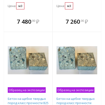
Цена:
м3
Цена:
м3
В комплекте
В комплекте
7 480
₽
7 260
₽
00
00
е!
всегда выгоднее!
всегда выгоднее!
в
т
Подобрать комплект
Подобрать комплект
Образец на экспозиции
Образец на экспозиции
Бетон на щебне твердых
Бетон на щебне твердых
пород класс прочности B25
пород класс прочности