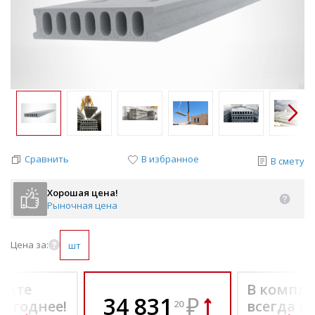
Сравнить
В избранное
В смету
Хорошая цена!
Рыночная цена
Цена за:
шт
екте
В компле
34 831
₽
выгоднее!
всегда в
20