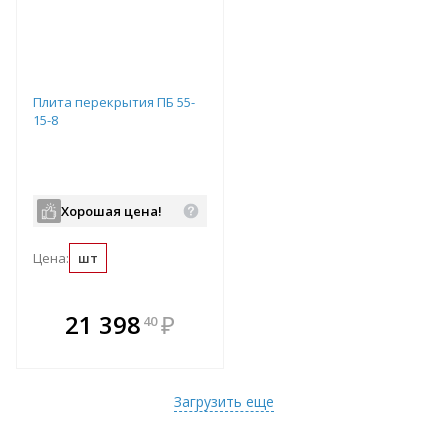
Плита перекрытия ПБ 55-
15-8
Хорошая цена!
Цена:
шт
В комплекте
21 398
₽
40
е!
всегда выгоднее!
т
Подобрать комплект
Загрузить еще