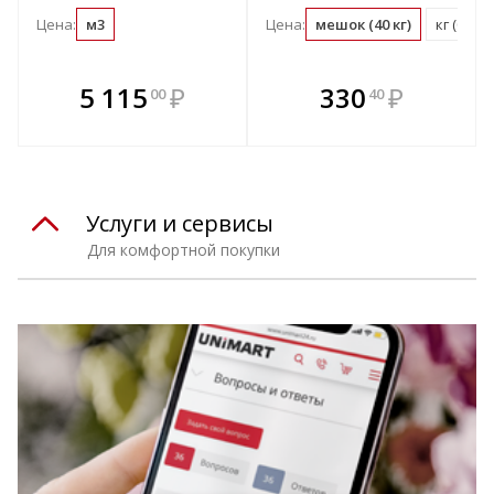
Цена:
м3
Цена:
мешок (40 кг)
кг (0.03
В комплекте
В комплекте
5 115
₽
330
₽
00
40
е!
всегда выгоднее!
всегда выгоднее!
в
т
Подобрать комплект
Подобрать комплект
Услуги и сервисы
Для комфортной покупки