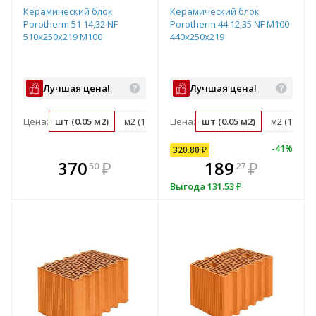
Керамический блок
Керамический блок
Porotherm 51 14,32 NF
Porotherm 44 12,35 NF М100
510х250х219 М100
440x250x219
Лучшая цена!
Лучшая цена!
Цена:
шт (0.05 м2)
м2 (18.3 шт)
Цена:
м3 (35.8 шт)
шт (0.05 м2)
поддон (50 ш
м2 (18.3 ш
-
41
%
320.80
₽
кте
В комплекте
370
320
₽
₽
189
₽
50
80
27
е!
днее!
всегда выгоднее!
в
Выгода
131.53
₽
т
плект
Подобрать комплект