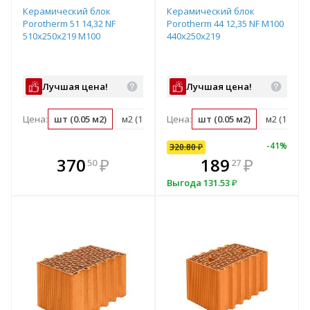
Керамический блок
Керамический блок
Porotherm 51 14,32 NF
Porotherm 44 12,35 NF М100
510х250х219 М100
440x250x219
Лучшая цена!
Лучшая цена!
Цена:
шт (0.05 м2)
м2 (18.3 шт)
Цена:
м3 (35.8 шт)
шт (0.05 м2)
поддон (50 ш
м2 (18.3 ш
-
41
%
320.80
₽
кте
В комплекте
370
320
₽
₽
189
₽
50
80
27
е!
днее!
всегда выгоднее!
в
Выгода
131.53
₽
т
плект
Подобрать комплект