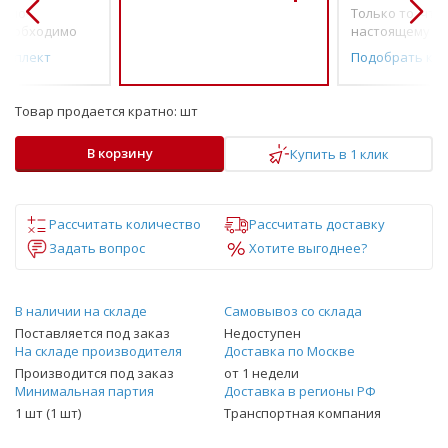
о по-
Только то, что 
необходимо
настоящему н
омплект
Подобрать ко
Товар продается кратно:
шт
В корзину
Купить в 1 клик
Рассчитать количество
Рассчитать доставку
Задать вопрос
Хотите выгоднее?
В наличии на складе
Самовывоз со склада
Поставляется под заказ
Недоступен
На складе производителя
Доставка по Москве
Производится под заказ
от 1 недели
Минимальная партия
Доставка в регионы РФ
1 шт (1 шт)
Транспортная компания