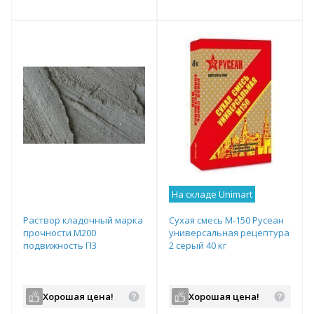
т
Подобрать комплект
Подобрать комплект
На складе Unimart
Раствор кладочный марка
Сухая смесь М-150 Русеан
прочности М200
универсальная рецептура
подвижность П3
2 серый 40 кг
Хорошая цена!
Хорошая цена!