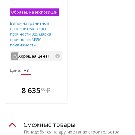
Образец на экспозиции
Бетон на гранитном
наполнителе класс
прочности B25 марка
прочности М350
подвижность П3
водопроницаемость W6
Хорошая цена!
Цена:
м3
В комплекте
8 635
₽
00
е!
всегда выгоднее!
т
Подобрать комплект
Смежные товары
Понадобятся на других этапах строительства