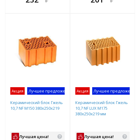
е!
всегда выгоднее!
всегда выгоднее!
в
т
Подобрать комплект
Подобрать комплект
Акция
Лучшее предложение
Акция
Лучшее предложение
Керамический блок Гжель
Керамический блок Гжель
10,7 NF М150 380х250х219
10,7 NF LUX М175
380х250х219 мм
Лучшая цена!
Лучшая цена!