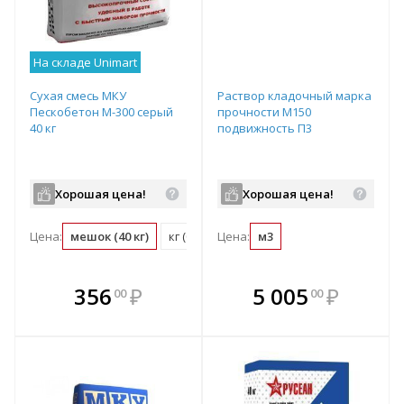
На складе Unimart
Сухая смесь МКУ
Раствор кладочный марка
Пескобетон М-300 серый
прочности М150
40 кг
подвижность П3
Хорошая цена!
Хорошая цена!
Цена:
мешок (40 кг)
кг (0.03 мешок)
Цена:
м3
В комплекте
В комплекте
356
₽
5 005
₽
00
00
е!
всегда выгоднее!
всегда выгоднее!
в
т
Подобрать комплект
Подобрать комплект