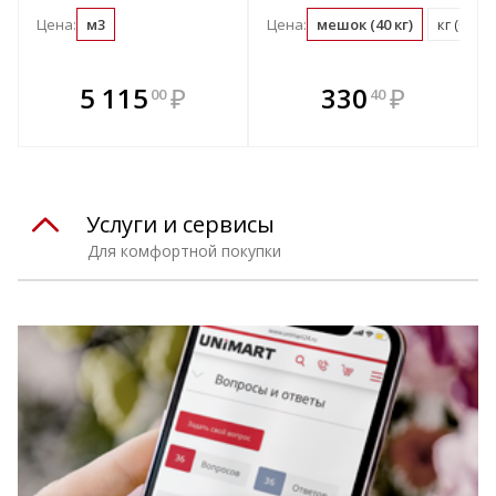
Цена:
м3
Цена:
мешок (40 кг)
кг (0.03
В комплекте
В комплекте
5 115
₽
330
₽
00
40
е!
всегда выгоднее!
всегда выгоднее!
в
т
Подобрать комплект
Подобрать комплект
Услуги и сервисы
Для комфортной покупки