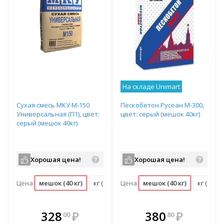
На складе Unimart
Сухая смесь МКУ М-150
Пескобетон Русеан М-300,
Универсальная (П1), цвет:
цвет: серый (мешок 40кг)
серый (мешок 40кг)
Хорошая цена!
Хорошая цена!
Цена:
мешок (40 кг)
кг (0.03 мешок)
Цена:
мешок (40 кг)
кг (0.03
В комплекте
В комплекте
328
₽
380
₽
00
80
е!
всегда выгоднее!
всегда выгоднее!
в