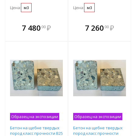
Цена:
м3
Цена:
м3
В комплекте
В комплекте
7 480
₽
7 260
₽
00
00
е!
всегда выгоднее!
всегда выгоднее!
в
т
Подобрать комплект
Подобрать комплект
Образец на экспозиции
Образец на экспозиции
Бетон на щебне твердых
Бетон на щебне твердых
пород класс прочности B25
пород класс прочности