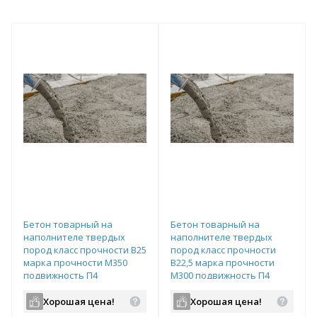
Бетон товарный на
Бетон товарный на
наполнителе твердых
наполнителе твердых
пород класс прочности В25
пород класс прочности
марка прочности М350
В22,5 марка прочности
подвижность П4
М300 подвижность П4
водопроницаемость W6
водопроницаемость W6
Хорошая цена!
Хорошая цена!