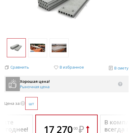
Сравнить
В избранное
В смету
Хорошая цена!
Рыночная цена
Цена за:
шт
екте
В компле
17 270
₽
выгоднее!
всегда в
00