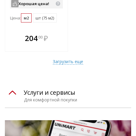
Хорошая цена!
Цена:
м2
шт (75 м2)
В комплекте
204
₽
00
е!
всегда выгоднее!
т
Подобрать комплект
Загрузить еще
Услуги и сервисы
Для комфортной покупки