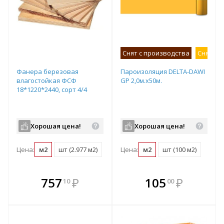
Снят с производства
Снят с 
Фанера березовая
Пароизоляция DELTA-DAWI
влагостойкая ФСФ
GP 2,0м.х50м.
18*1220*2440, сорт 4/4
Хорошая цена!
Хорошая цена!
Цена:
м2
шт (2.977 м2)
Цена:
м2
шт (100 м2)
В комплекте
В комплекте
757
₽
105
₽
10
00
е!
всегда выгоднее!
всегда выгоднее!
в
т
Подобрать комплект
Подобрать комплект