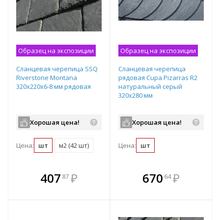
Образец на экспозиции
Образец на экспозиции
Сланцевая черепица SSQ
Сланцевая черепица
Riverstone Montana
рядовая Cupa Pizarras R2
320x220х6-8 мм рядовая
натуральный серый
320х280 мм
Хорошая цена!
Хорошая цена!
Цена:
шт
м2 (42 шт)
Цена:
шт
В комплекте
В комплекте
407
₽
670
₽
87
64
е!
всегда выгоднее!
всегда выгоднее!
в
т
Подобрать комплект
Подобрать комплект