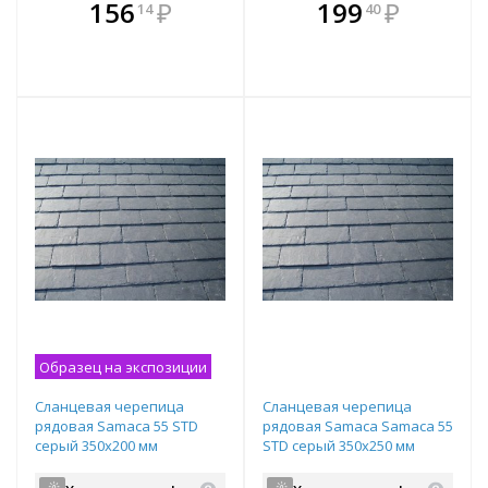
В комплекте
В комплекте
156
₽
199
₽
14
40
е!
всегда выгоднее!
всегда выгоднее!
в
т
Подобрать комплект
Подобрать комплект
Образец на экспозиции
Сланцевая черепица
Сланцевая черепица
рядовая Samaca 55 STD
рядовая Samaca Samaca 55
серый 350х200 мм
STD серый 350х250 мм