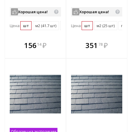
Хорошая цена!
Хорошая цена!
Цена:
шт
м2 (41.7 шт)
поддон (1750 шт)
Цена:
шт
м2 (25 шт)
поддо
В комплекте
В комплекте
156
₽
351
₽
14
78
е!
всегда выгоднее!
всегда выгоднее!
в
т
Подобрать комплект
Подобрать комплект
Образец на экспозиции