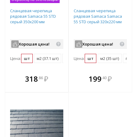
Сланцевая черепица
Сланцевая черепица
рядовая Samaca 55 STD
рядовая Samaca Samaca
серый 350х200 мм
55 STD серый 320х220 мм
Хорошая цена!
Хорошая цена!
Цена:
шт
м2 (37.1 шт)
поддон (1450 шт)
Цена:
шт
м2 (35 шт)
поддо
В комплекте
В комплекте
318
₽
199
₽
86
40
е!
всегда выгоднее!
всегда выгоднее!
в
т
Подобрать комплект
Подобрать комплект