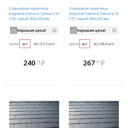
Сланцевая черепица
Сланцевая черепица
рядовая Samaca Samaca 55
рядовая Samaca Samaca 55
STD серый 400х200 мм
STD серый 400х220 мм
Хорошая цена!
Хорошая цена!
Цена:
шт
м2 (31.3 шт)
поддон (1300 шт)
Цена:
шт
м2 (28.4 шт)
подд
В комплекте
В комплекте
240
₽
267
₽
79
13
е!
всегда выгоднее!
всегда выгоднее!
в
т
Подобрать комплект
Подобрать комплект