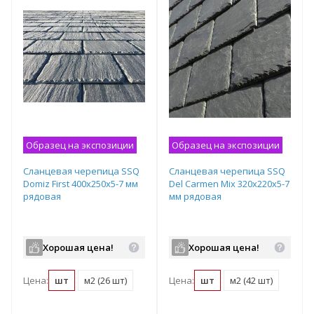
Образец на экспозиции
Образец на экспозиции
Сланцевая черепица SSQ
Сланцевая черепица SSQ
Domiz First 400x250х5-7 мм
Del Carmen Mix 320x220х5-7
рядовая
мм рядовая
Хорошая цена!
Хорошая цена!
Цена:
шт
м2 (26 шт)
Цена:
шт
м2 (42 шт)