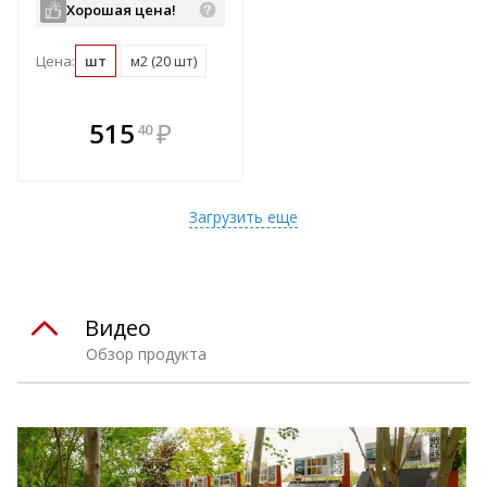
Хорошая цена!
Цена:
шт
м2 (20 шт)
В комплекте
515
₽
40
е!
всегда выгоднее!
т
Подобрать комплект
Загрузить еще
Видео
Обзор продукта