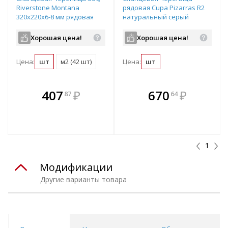
Riverstone Montana
рядовая Cupa Pizarras R2
320x220х6-8 мм рядовая
натуральный серый
320х280 мм
Хорошая цена!
Хорошая цена!
Цена:
шт
м2 (42 шт)
Цена:
шт
В комплекте
В комплекте
407
₽
670
₽
87
64
е!
всегда выгоднее!
всегда выгоднее!
в
т
Подобрать комплект
Подобрать комплект
1
Модификации
Другие варианты товара