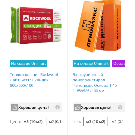
На складе Unimart
На складе Unimart
Образец н
Теплоизоляция Rockwool
Экструзионный
Лайт Баттс Скандик
пенополистирол
800х600х100
Пеноплэкс Основа Т-15
1185х585х100 мм
Хорошая цена!
Хорошая цена!
Цена:
м3 (10 м2)
м2 (0.1 м3)
Цена:
упаковка (0.29 м3)
м3 (10 м2)
м2 (0.1 м3)