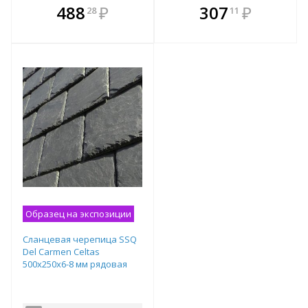
В комплекте
В комплекте
488
₽
307
₽
28
11
е!
всегда выгоднее!
всегда выгоднее!
в
т
Подобрать комплект
Подобрать комплект
Образец на экспозиции
Сланцевая черепица SSQ
Del Carmen Celtas
500x250х6-8 мм рядовая