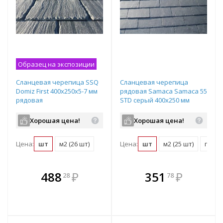
Образец на экспозиции
Сланцевая черепица SSQ
Сланцевая черепица
Domiz First 400x250х5-7 мм
рядовая Samaca Samaca 55
рядовая
STD серый 400х250 мм
Хорошая цена!
Хорошая цена!
Цена:
шт
м2 (26 шт)
Цена:
шт
м2 (25 шт)
поддо
В комплекте
В комплекте
488
₽
351
₽
28
78
е!
всегда выгоднее!
всегда выгоднее!
в
т
Подобрать комплект
Подобрать комплект