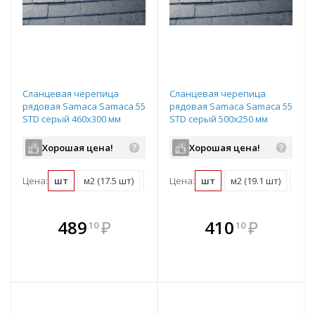
Сланцевая черепица
Сланцевая черепица
рядовая Samaca Samaca 55
рядовая Samaca Samaca 55
STD серый 460х300 мм
STD серый 500х250 мм
Хорошая цена!
Хорошая цена!
Цена:
шт
м2 (17.5 шт)
поддон (740 шт)
Цена:
шт
м2 (19.1 шт)
подд
В комплекте
В комплекте
489
₽
410
₽
10
10
е!
всегда выгоднее!
всегда выгоднее!
в
т
Подобрать комплект
Подобрать комплект