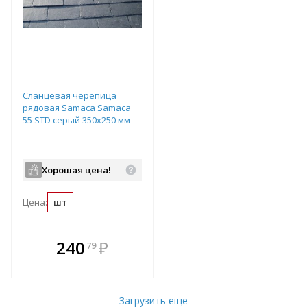
Сланцевая черепица
рядовая Samaca Samaca
55 STD серый 350х250 мм
Хорошая цена!
Цена:
шт
В комплекте
240
₽
79
е!
всегда выгоднее!
т
Подобрать комплект
Загрузить еще