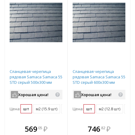
Сланцевая черепица
Сланцевая черепица
рядовая Samaca Samaca 55
рядовая Samaca Samaca 55
STD серый 500х300 мм
STD серый 600х300 мм
Хорошая цена!
Хорошая цена!
Цена:
шт
м2 (15.9 шт)
поддон (600 шт)
Цена:
шт
м2 (12.8 шт)
подд
В комплекте
В комплекте
569
₽
746
₽
05
82
е!
всегда выгоднее!
всегда выгоднее!
в