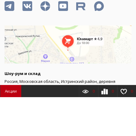
Шоу-рум и склад
Россия, Московская область, Истринский район, деревня
Покровское, улица Северная
Акции
0
0
0
График работы шоу-рума
Товаров
0
Сумма
0.00
₽
пн–пт 9:00 – 20:00
сб 10:00 – 17:00, вс – выходной
График работы склада
пн–пт 9:00 – 18:00
сб 9:00 – 17:00, вс – выходной