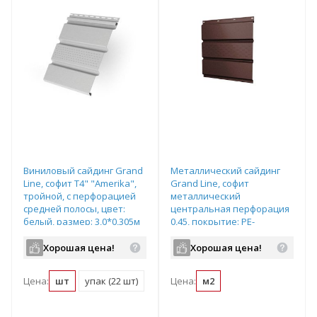
Виниловый сайдинг Grand
Металлический сайдинг
Line, софит T4" "Amerika",
Grand Line, софит
тройной, с перфорацией
металлический
средней полосы, цвет:
центральная перфорация
белый, размер: 3,0*0,305м
0,45, покрытие: PE-
полиэстер, цвет: RAL8017-
шоколад
Хорошая цена!
Хорошая цена!
Цена:
шт
упак (22 шт)
Цена:
м2