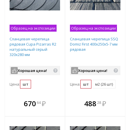
Образец на экспозиции
Образец на экспозиции
Сланцевая черепица
Сланцевая черепица SSQ
рядовая Cupa Pizarras R2
Domiz First 400x250х5-7 мм
натуральный серый
рядовая
320х280 мм
Хорошая цена!
Хорошая цена!
Цена:
шт
Цена:
шт
м2 (26 шт)
В комплекте
В комплекте
670
₽
488
₽
64
28
е!
всегда выгоднее!
всегда выгоднее!
в
т
Подобрать комплект
Подобрать комплект