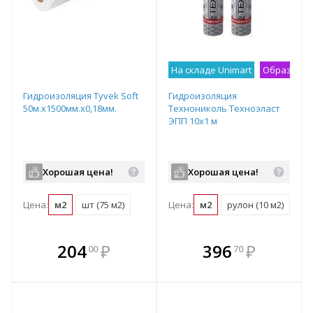
На складе Unimart
Образец н
Гидроизоляция Tyvek Soft
Гидроизоляция
50м.х1500мм.х0,18мм.
Технониколь Техноэласт
ЭПП 10х1 м
Хорошая цена!
Хорошая цена!
Цена:
м2
шт (75 м2)
Цена:
м2
рулон (10 м2)
под
В комплекте
В комплекте
204
₽
396
₽
00
70
е!
всегда выгоднее!
всегда выгоднее!
в
т
Подобрать комплект
Подобрать комплект