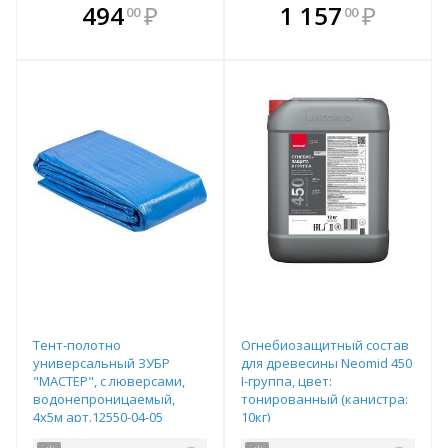
В комплекте
В комплекте
494
₽
1 157
₽
00
00
е!
всегда выгоднее!
всегда выгоднее!
в
т
Подобрать комплект
Подобрать комплект
Тент-полотно
Огнебиозащитный состав
универсальный ЗУБР
для древесины Neomid 450
"МАСТЕР", с люверсами,
I-группа, цвет:
водонепроницаемый,
тонированный (канистра:
4х5м арт.12550-04-05
10кг)