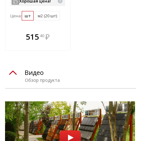
Хорошая цена!
Цена:
шт
м2 (20 шт)
В комплекте
515
₽
40
е!
всегда выгоднее!
т
Подобрать комплект
Видео
Обзор продукта