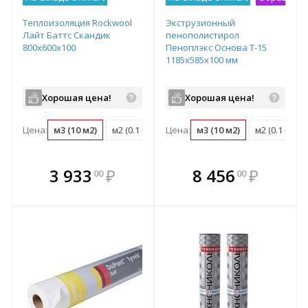
Теплоизоляция Rockwool
Экструзионный
Лайт Баттс Скандик
пенополистирол
800х600х100
Пеноплэкс Основа Т-15
1185х585х100 мм
Хорошая цена!
Хорошая цена!
Цена:
м3 (10 м2)
м2 (0.1 м3)
Цена:
упаковка (0.29 м3)
м3 (10 м2)
м2 (0.1 м3)
В комплекте
В комплекте
3 933
₽
8 456
₽
00
00
е!
всегда выгоднее!
всегда выгоднее!
в
т
Подобрать комплект
Подобрать комплект