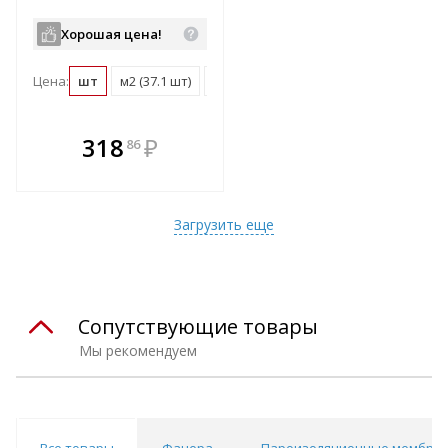
Хорошая цена!
Цена:
шт
м2 (37.1 шт)
поддон (1450 шт)
В комплекте
318
₽
86
е!
всегда выгоднее!
т
Подобрать комплект
Загрузить еще
Сопутствующие товары
Мы рекомендуем
Все товары
Фанера
Пароизоляционные мембра