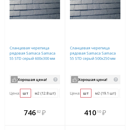
Сланцевая черепица
Сланцевая черепица
рядовая Samaca Samaca
рядовая Samaca Samaca
55 STD серый 600х300 мм
55 STD серый 500х250 мм
Хорошая цена!
Хорошая цена!
Цена:
шт
м2 (12.8 шт)
поддон (600 шт)
Цена:
шт
м2 (19.1 шт)
подд
В комплекте
В комплекте
746
₽
410
₽
82
10
е!
всегда выгоднее!
всегда выгоднее!
в
т
Подобрать комплект
Подобрать комплект