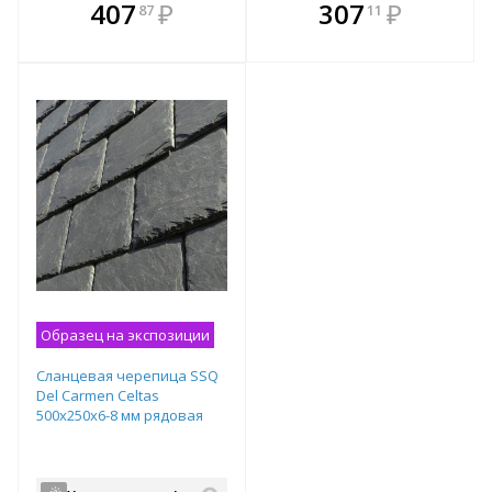
В комплекте
В комплекте
407
₽
307
₽
87
11
е!
всегда выгоднее!
всегда выгоднее!
в
т
Подобрать комплект
Подобрать комплект
Образец на экспозиции
Сланцевая черепица SSQ
Del Carmen Celtas
500x250х6-8 мм рядовая