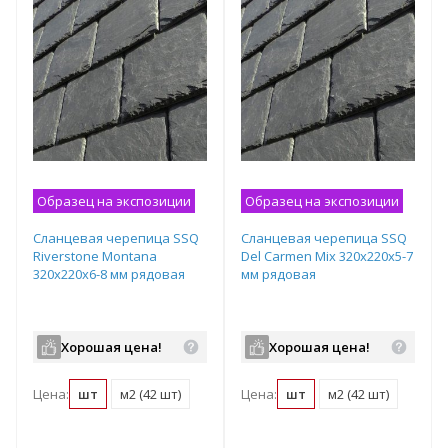
Образец на экспозиции
Образец на экспозиции
Сланцевая черепица SSQ
Сланцевая черепица SSQ
Riverstone Montana
Del Carmen Mix 320x220х5-7
320x220х6-8 мм рядовая
мм рядовая
Хорошая цена!
Хорошая цена!
Цена:
шт
м2 (42 шт)
Цена:
шт
м2 (42 шт)