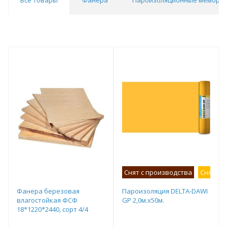
Снят с производства
Снят с 
Фанера березовая
Пароизоляция DELTA-DAWI
влагостойкая ФСФ
GP 2,0м.х50м.
18*1220*2440, сорт 4/4