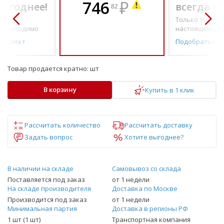
746
₽
выгоднее!
всегда в
82
о по-
Только то, что 
необходимо
настоящему н
омплект
Подобрать ко
Товар продается кратно:
шт
В корзину
Купить в 1 клик
Рассчитать количество
Рассчитать доставку
Задать вопрос
Хотите выгоднее?
В наличии на складе
Самовывоз со склада
Поставляется под заказ
от 1 недели
На складе производителя
Доставка по Москве
Производится под заказ
от 1 недели
Минимальная партия
Доставка в регионы РФ
1 шт (1 шт)
Транспортная компания