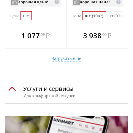
Хорошая цена!
Хорошая цена!
Цена:
шт
Цена:
шт (10 кг)
кг (0.1 шт)
В комплекте
В комплекте
1 077
₽
3 938
₽
09
00
е!
всегда выгоднее!
всегда выгоднее!
в
т
Подобрать комплект
Подобрать комплект
Загрузить еще
Услуги и сервисы
Для комфортной покупки