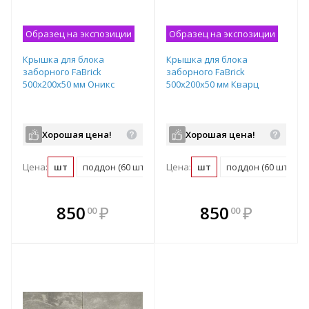
Образец на экспозиции
Образец на экспозиции
Крышка для блока
Крышка для блока
заборного FaBrick
заборного FaBrick
500х200х50 мм Оникс
500х200х50 мм Кварц
Хорошая цена!
Хорошая цена!
Цена:
шт
поддон (60 шт)
Цена:
шт
поддон (60 шт)
В комплекте
В комплекте
850
₽
850
₽
00
00
е!
всегда выгоднее!
всегда выгоднее!
в
т
Подобрать комплект
Подобрать комплект