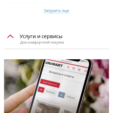
т
Подобрать комплект
Загрузить еще
Услуги и сервисы
Для комфортной покупки