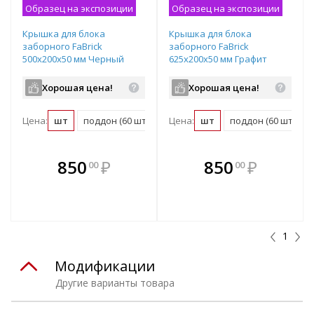
Образец на экспозиции
Образец на экспозиции
Крышка для блока
Крышка для блока
заборного FaBrick
заборного FaBrick
500х200х50 мм Черный
625х200х50 мм Графит
микс
Хорошая цена!
Хорошая цена!
Цена:
шт
поддон (60 шт)
Цена:
шт
поддон (60 шт)
В комплекте
В комплекте
850
₽
850
₽
00
00
е!
всегда выгоднее!
всегда выгоднее!
в
т
Подобрать комплект
Подобрать комплект
1
Модификации
Другие варианты товара