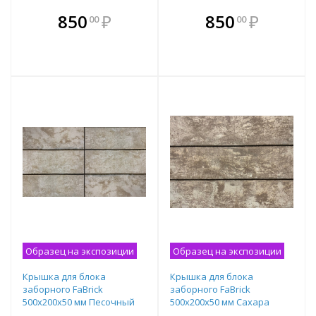
В комплекте
В комплекте
850
₽
850
₽
00
00
е!
всегда выгоднее!
всегда выгоднее!
в
т
Подобрать комплект
Подобрать комплект
Образец на экспозиции
Образец на экспозиции
Крышка для блока
Крышка для блока
заборного FaBrick
заборного FaBrick
500х200х50 мм Песочный
500х200х50 мм Сахара