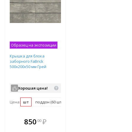
Образец на экспозиции
Крышка для блока
заборного FaBrick
500х200х50 мм Грей
Хорошая цена!
Цена:
шт
поддон (60 шт)
В комплекте
850
₽
00
е!
всегда выгоднее!