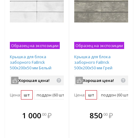
Образец на экспозиции
Образец на экспозиции
Крышка для блока
Крышка для блока
заборного FaBrick
заборного FaBrick
500х200х50 мм Белый
500х200х50 мм Грей
Хорошая цена!
Хорошая цена!
Цена:
шт
поддон (60 шт)
Цена:
шт
поддон (60 шт)
В комплекте
В комплекте
1 000
₽
850
₽
00
00
е!
всегда выгоднее!
всегда выгоднее!
в
т
Подобрать комплект
Подобрать комплект