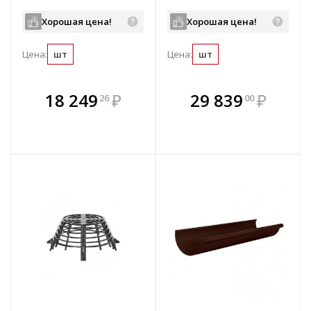
озелененных кровель,
стальная, цвет: RAL6005
горячеоцинк.сталь,
-зеленый
Хорошая цена!
Хорошая цена!
размер: 300х300мм,
арт.189062
Цена:
шт
Цена:
шт
В комплекте
В комплекте
18 249
₽
29 839
₽
26
00
е!
всегда выгоднее!
всегда выгоднее!
в
т
Подобрать комплект
Подобрать комплект