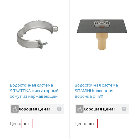
Водосточная система
Водосточная система
SITAATTIKA фиксаторный
SITAMINI балконная
хомут из нержавеющей
воронка с ПВХ
стали DN70мм, для
соединительным
прочного на разрыв
манжетом с круглой
Хорошая цена!
Хорошая цена!
соединения воронок с
решеткой DN50-70мм,
трубами, арт.70127575
арт.160210
Цена:
шт
Цена:
шт