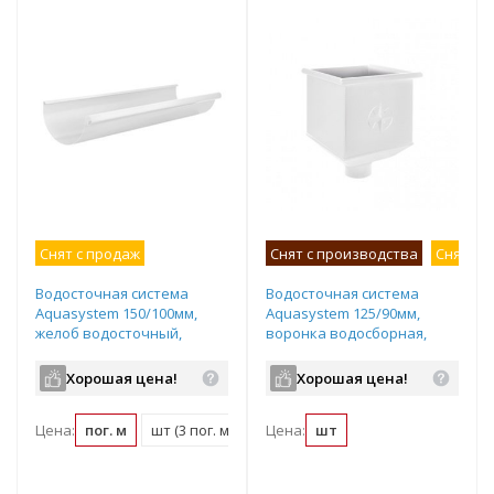
Снят с продаж
Снят с производства
Снят с 
Водосточная система
Водосточная система
Aquasystem 150/100мм,
Aquasystem 125/90мм,
желоб водосточный,
воронка водосборная,
стальной, d150мм, длина:
стальная, цвет: RR20 -
3м, цвет: RR20 - белый
белый
Хорошая цена!
Хорошая цена!
Цена:
пог. м
шт (3 пог. м)
Цена:
шт