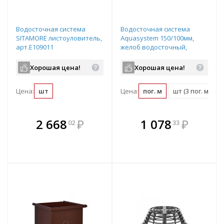
Водосточная система
Водосточная система
SITAMORE листоуловитель,
Aquasystem 150/100мм,
арт.E109011
желоб водосточный,
стальной, d150мм, длина:
3м, цвет: RAL8017 -
Хорошая цена!
Хорошая цена!
коричневый
Цена:
шт
Цена:
пог. м
шт (3 пог. м)
В комплекте
В комплекте
2 668
₽
1 078
₽
02
33
е!
всегда выгоднее!
всегда выгоднее!
в
т
Подобрать комплект
Подобрать комплект