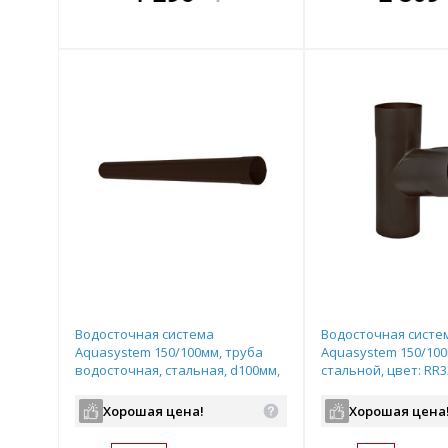
днее!
всегда выгоднее!
всегда выгод
всегда 
лект
Подобрать комплект
Подобрать компл
Подобрат
Водосточная система
Водосточная систе
Aquasystem 150/100мм, труба
Aquasystem 150/100
водосточная, стальная, d100мм,
стальной, цвет: RR3
длина: 1м, цвет: RR32 - темно-
коричневый
коричневый
Хорошая цена!
Хорошая цена