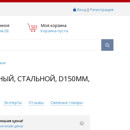
Вход
|
Регистрация
нное
Моя корзина
в (
0
)
Корзина пуста
ные
ЫЙ, СТАЛЬНОЙ, D150ММ,
Эксперты
Отзывы
Смежные товары
рошая цена!
ночная цена