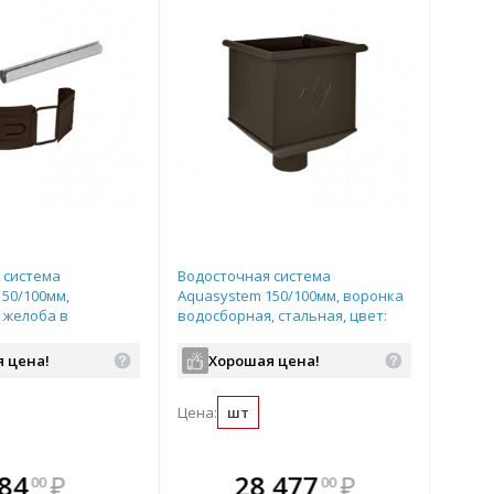
 система
Водосточная система
50/100мм,
Aquasystem 150/100мм, воронка
 желоба в
водосборная, стальная, цвет:
тальной, цвет: RR32
RR32 - темно-коричневый
ичневый
 цена!
Хорошая цена!
Цена:
шт
плекте
 комплекте
В комплекте
В
84
₽
28 477
₽
00
00