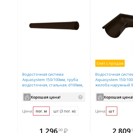
Снят с продаж
Водосточная система
Водосточная систе
Aquasystem 150/100мм, труба
Aquasystem 150/100
водосточная, стальная, d100мм,
желоба наружный 90
длина: 3м, цвет: RR32 - темно-
стальной, цвет: RR3
коричневый
коричневый
Хорошая цена!
Хорошая цена
Цена:
пог. м
шт (3 пог. м)
Цена:
шт
те
В комплекте
В комплек
В ком
1 296
₽
2 809
00