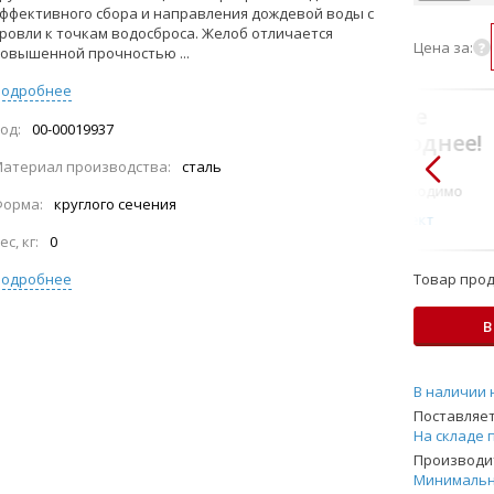
ффективного сбора и направления дождевой воды с
ровли к точкам водосброса. Желоб отличается
Цена за:
овышенной прочностью ...
Подробнее
В комплекте
од:
00-00019937
всегда выгоднее!
атериал производства:
сталь
Только то, что по-
настоящему необходимо
Форма:
круглого сечения
Подобрать комплект
ес, кг:
0
Подробнее
Товар прод
В
В наличии 
Поставляет
На складе 
Производит
Минимальн