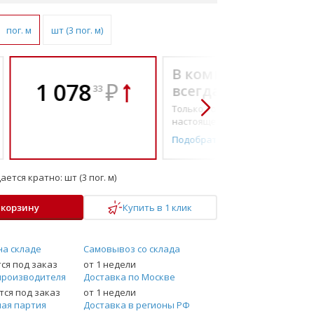
пог. м
шт (3 пог. м)
В комплекте
1 078
₽
всегда выгоднее!
33
Только то, что по-
настоящему необходимо
Подобрать комплект
ается кратно:
шт (3 пог. м)
 корзину
Купить в 1 клик
на складе
Самовывоз со склада
ся под заказ
от 1 недели
производителя
Доставка по Москве
ся под заказ
от 1 недели
ая партия
Доставка в регионы РФ