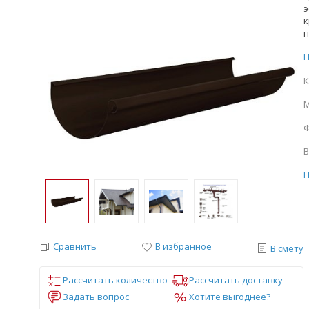
э
к
п
К
М
В
Сравнить
В избранное
В смету
Рассчитать количество
Рассчитать доставку
Задать вопрос
Хотите выгоднее?