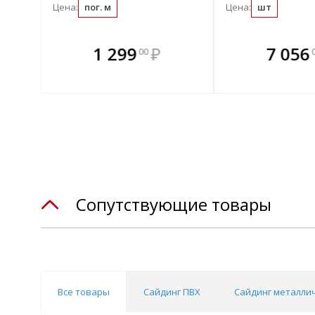
Цена:
пог. м
Цена:
шт
те
В комплекте
В комплек
В ком
1 299
₽
7 056
00
днее!
всегда выгоднее!
всегда выгод
всегда 
лект
Подобрать комплект
Подобрать компл
Подобрат
Сопутствующие товары
Все товары
Сайдинг ПВХ
Сайдинг металли