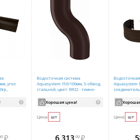
ма
Водосточная система
Водосточная
мм, угол
Aquasystem 150/100мм, S-обвод,
Aquasystem 1
гр.,
стальной, цвет: RR32 - темно-
соединитель
2 - темно-
коричневый
комплекте, с
- темно-кор
!
Хорошая цена!
Хорошая
Цена:
шт
Цена:
шт
те
плекте
В комплекте
В комплекте
В ком
В
₽
6 313
₽
5
00
00