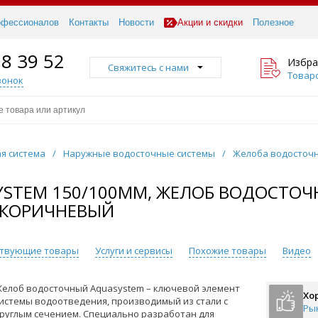
офессионалов
Контакты
Новости
Акции и скидки
Полезное
18 39 52
Избра
Свяжитесь с нами
Товаро
вонок
я система
/
Наружные водосточные системы
/
Желоба водосточ
STEM 150/100ММ, ЖЕЛОБ ВОДОСТОЧН
О-КОРИЧНЕВЫЙ
ствующие товары
Услуги и сервисы
Похожие товары
Видео
елоб водосточный Aquasystem – ключевой элемент
Хо
истемы водоотведения, производимый из стали с
Ры
руглым сечением. Специально разработан для