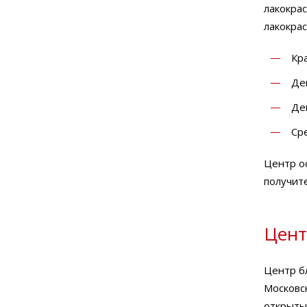
лакокра
лакокра
Кр
Де
Де
Ср
Центр о
получит
Цент
Центр бл
Московс
открыты