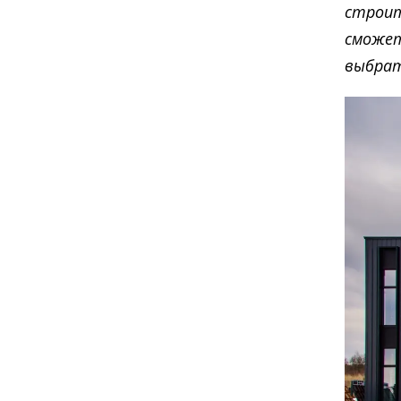
строит
сможет
выбрат