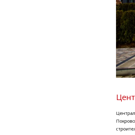
Цент
Централ
Покровск
строител