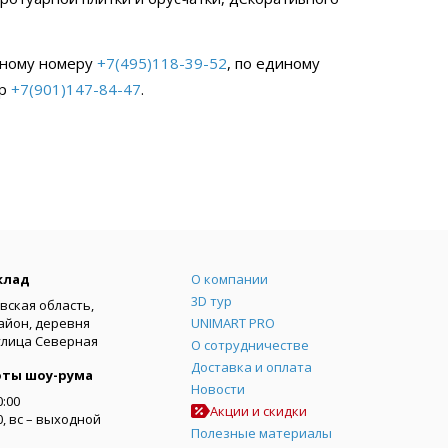
ьному номеру
+7(495)118-39-52
, по единому
pp
+7(901)147-84-47
.
Меню
клад
О компании
3D тур
вская область,
айон, деревня
UNIMART PRO
улица Северная
О сотрудничестве
Доставка и оплата
оты шоу-рума
Новости
0:00
Акции и скидки
00, вс – выходной
Полезные материалы