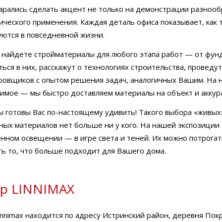
арались сделать акцент не только на демонстрации разнооб
ического применения. Каждая деталь офиса показывает, как 
уются в повседневной жизни.
ы найдете стройматериалы для любого этапа работ — от фун
ься в них, расскажут о технологиях строительства, проведу
ровщиков с опытом решения задач, аналогичных Вашим. На н
имое — мы быстро доставляем материалы на объект и аккур
ы готовы Вас по-настоящему удивить! Такого выбора «живы
ных материалов нет больше ни у кого. На нашей экспозиции 
енном освещении — в игре света и теней. Их можно потрогат
ть то, что больше подходит для Вашего дома.
р LINNIMAX
nnimax находится по адресу Истринский район, деревня Пок