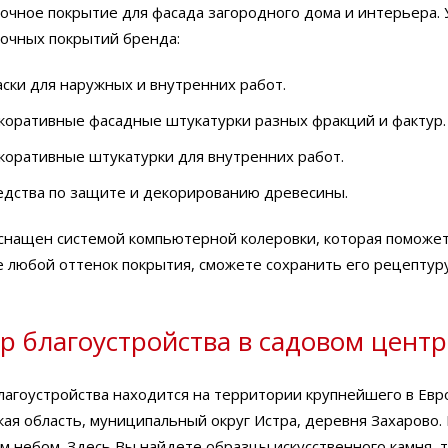
сочное покрытие для фасада загородного дома и интерьера. 
сочных покрытий бренда:
аски для наружных и внутренних работ.
коративные фасадные штукатурки разных фракций и фактур.
коративные штукатурки для внутренних работ.
едства по защите и декорированию древесины.
снащен системой компьютерной колеровки, которая поможе
е любой оттенок покрытия, сможете сохранить его рецептур
р благоустройства в садовом центре
агоустройства находится на территории крупнейшего в Европ
кая область, муниципальный округ Истра, деревня Захарово
м небом. Здесь Вы найдете образцы искусственного камня, т