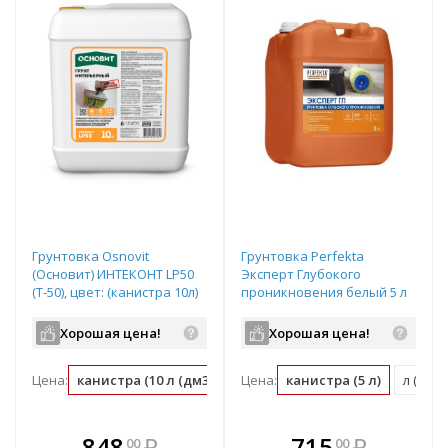
Грунтовка Osnovit
Грунтовка Perfekta
(Основит) ИНТЕКОНТ LP50
Эксперт Глубокого
(Т-50), цвет: (канистра 10л)
проникновения белый 5 л
Хорошая цена!
Хорошая цена!
Цена:
канистра (10 л (дм3))
л (дм3) (0.1 канистра)
Цена:
канистра (5 л)
л (0.2 
В комплекте
В комплекте
848
₽
715
₽
00
00