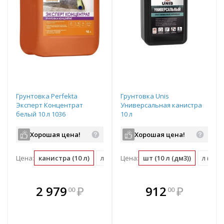
Грунтовка Perfekta
Грунтовка Unis
Эксперт Концентрат
Универсальная канистра
белый 10 л 1036
10 л
Хорошая цена!
Хорошая цена!
Цена:
канистра (10 л)
л (0.1 канистра)
Цена:
шт (10 л (дм3))
л (дм3)
В комплекте
В комплекте
2 979
₽
912
₽
00
00
е!
всегда выгоднее!
всегда выгоднее!
в
т
Подобрать комплект
Подобрать комплект