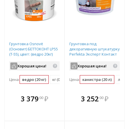
Грунтовка Osnovit
Грунтовка под
(Основит) БЕТТОКОНТ LP55
декоративную штукатурку
(Т-55), цвет: (ведро 20кг)
Perfekta Эксперт Контакт
белый 20 л
Хорошая цена!
Хорошая цена!
Цена:
ведро (20 кг)
кг (0.05 ведро)
Цена:
канистра (20 л)
л (0.0
В комплекте
В комплекте
3 379
₽
3 252
₽
00
00
е!
всегда выгоднее!
всегда выгоднее!
в
т
Подобрать комплект
Подобрать комплект