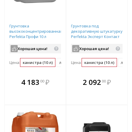
Грунтовка
Грунтовка под
высококонцентрированная
декоративную штукатурку
Perfekta Профи 10 л
Perfekta Эксперт Контакт
белый 10 л
Хорошая цена!
Хорошая цена!
Цена:
канистра (10 л)
л (0.1 канистра)
Цена:
канистра (10 л)
л (0.1
В комплекте
В комплекте
4 183
₽
2 092
₽
00
00
е!
всегда выгоднее!
всегда выгоднее!
в
т
Подобрать комплект
Подобрать комплект