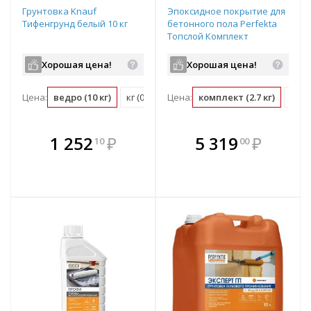
Грунтовка Knauf
Эпоксидное покрытие для
Тифенгрунд белый 10 кг
бетонного пола Perfekta
Топслой Комплект
бежевый 2,7 кг
Хорошая цена!
Хорошая цена!
Цена:
ведро (10 кг)
кг (0.1 ведро)
Цена:
комплект (2.7 кг)
кг (
В комплекте
В комплекте
1 252
₽
5 319
₽
10
00
е!
всегда выгоднее!
всегда выгоднее!
в
т
Подобрать комплект
Подобрать комплект