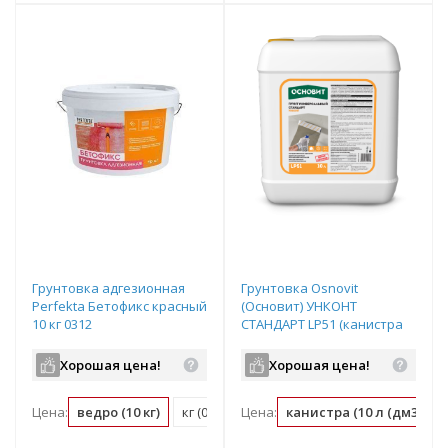
Грунтовка адгезионная
Грунтовка Osnovit
Perfekta Бетофикс красный
(Основит) УНКОНТ
10 кг 0312
СТАНДАРТ LP51 (канистра
10кг)
Хорошая цена!
Хорошая цена!
Цена:
ведро (10 кг)
кг (0.1 ведро)
Цена:
канистра (10 л (дм3))