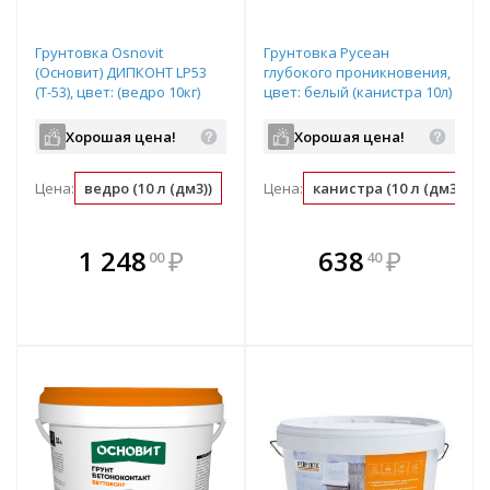
Грунтовка Osnovit
Грунтовка Русеан
(Основит) ДИПКОНТ LP53
глубокого проникновения,
(Т-53), цвет: (ведро 10кг)
цвет: белый (канистра 10л)
Хорошая цена!
Хорошая цена!
Цена:
ведро (10 л (дм3))
л (дм3) (0.1 ведро)
Цена:
канистра (10 л (дм3))
В комплекте
В комплекте
1 248
₽
638
₽
00
40
е!
всегда выгоднее!
всегда выгоднее!
в
т
Подобрать комплект
Подобрать комплект