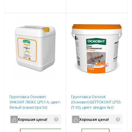
т
Подобрать комплект
Подобрать комплект
Грунтовка Основит
Грунтовка Osnovit
УНКОНТ ЛЮКС LP51 А, цвет:
(Основит) БЕТТОКОНТ LP55
белый (канистра 5л)
(Т-55), цвет: (ведро 6кг)
Хорошая цена!
Хорошая цена!