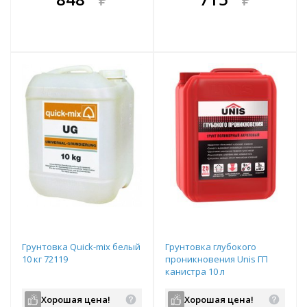
е!
всегда выгоднее!
всегда выгоднее!
в
т
Подобрать комплект
Подобрать комплект
Грунтовка Quick-mix белый
Грунтовка глубокого
10 кг 72119
проникновения Unis ГП
канистра 10 л
Хорошая цена!
Хорошая цена!