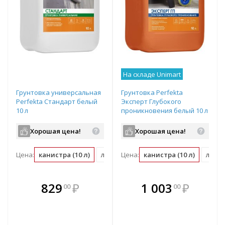
На складе Unimart
Грунтовка универсальная
Грунтовка Perfekta
Perfekta Стандарт белый
Эксперт Глубокого
10 л
проникновения белый 10 л
Хорошая цена!
Хорошая цена!
Цена:
канистра (10 л)
л (0.1 канистра)
Цена:
канистра (10 л)
л (0.1
В комплекте
В комплекте
829
₽
1 003
₽
00
00
е!
всегда выгоднее!
всегда выгоднее!
в
т
Подобрать комплект
Подобрать комплект