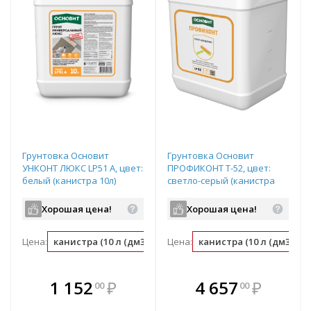
Грунтовка Основит
Грунтовка Основит
УНКОНТ ЛЮКС LP51 А, цвет:
ПРОФИКОНТ Т-52, цвет:
белый (канистра 10л)
светло-серый (канистра
10л)
Хорошая цена!
Хорошая цена!
Цена:
канистра (10 л (дм3))
л (дм3) (0.1 канистра)
Цена:
канистра (10 л (дм3))
В комплекте
В комплекте
1 152
₽
4 657
₽
00
00
е!
всегда выгоднее!
всегда выгоднее!
в