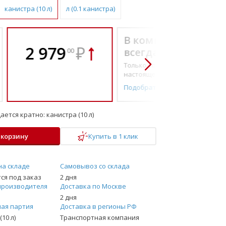
канистра (10 л)
л (0.1 канистра)
В комплекте
2 979
₽
всегда выгоднее!
00
Только то, что по-
настоящему необходимо
Подобрать комплект
ается кратно:
канистра (10 л)
 корзину
Купить в 1 клик
на складе
Самовывоз со склада
ся под заказ
2 дня
производителя
Доставка по Москве
2 дня
ая партия
Доставка в регионы РФ
(10 л)
Транспортная компания