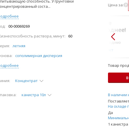
питывающую способность. У грунтовки
Цена за:
онцентрированный соста...
Подробнее
В комплекте
од:
00-00069269
всегда выгоднее!
изнеспособность раствора, минут:
60
Только то, что по-
настоящему необходимо
ерия:
летняя
Подобрать комплект
снова:
сополимерная дисперсия
Подробнее
Товар прод
В
иния:
Концентрат
паковка:
канистра 10л
В наличии 
Поставляет
На складе 
Да
Минимальн
1 канистра 