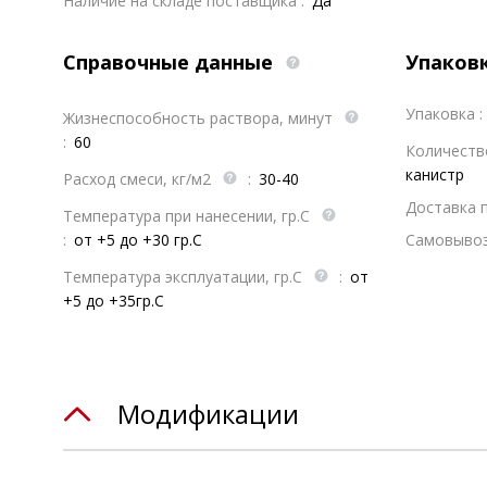
Наличие на складе поставщика :
Да
Справочные данные
Упаков
Упаковка :
Жизнеспособность раствора, минут
:
60
Количеств
канистр
Расход смеси, кг/м2
:
30-40
Доставка 
Температура при нанесении, гр.С
:
от +5 до +30 гр.С
Самовывоз
Температура эксплуатации, гр.С
:
от
+5 до +35гр.С
Модификации