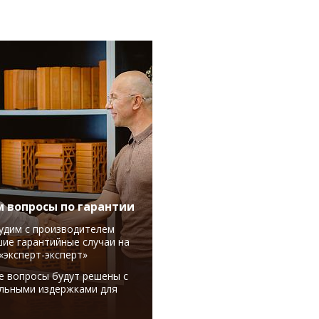
 вопросы по гарантии
удим с производителем
ие гарантийные случаи на
«эксперт-эксперт»
е вопросы будут решены с
льными издержками для