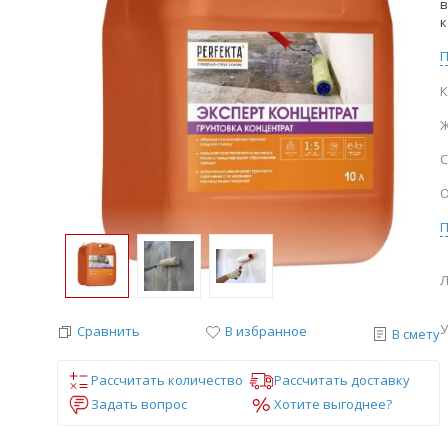
в
к
К
Ж
С
О
Л
У
Сравнить
В избранное
В смету
Рассчитать количество
Рассчитать доставку
Задать вопрос
Хотите выгоднее?