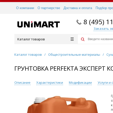
О компании
О партнерстве
Доставка и оплата
Подбор пр
8 (495) 1
Заказать з
Каталог товаров
Каталог товаров
/
Общестроительные материалы
/
Сух
ГРУНТОВКА PERFEKTA ЭКСПЕРТ К
Описание
Характеристики
Модификации
Услуги и
Г
с
к
п