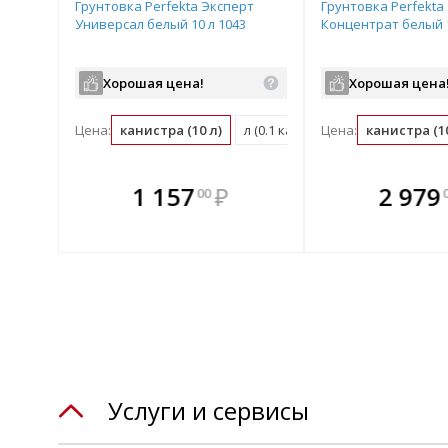
Грунтовка Perfekta Эксперт
Грунтовка Perfekta
Универсал белый 10 л 1043
Концентрат белый 1
Хорошая цена!
Хорошая цена
Цена:
канистра (10 л)
л (0.1 канистра)
Цена:
канистра (10
те
В комплекте
В комплек
В ком
1 157
₽
2 979
00
днее!
всегда выгоднее!
всегда выгод
всегда 
лект
Подобрать комплект
Подобрать компл
Подобрат
Услуги и сервисы