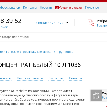
офессионалов
Контакты
Новости
Акции и скидки
Полезное
18 39 52
Избра
Свяжитесь с нами
Товаро
вонок
ие и готовые строительные смеси
/
Грунтовка
ОНЦЕНТРАТ БЕЛЫЙ 10 Л 1036
 сервисы
Похожие товары
Эксперты
Новости
рунтовка Perfekta из коллекции Эксперт имеет
Хо
ополимерную дисперсию основу и фасуется в тары
Ры
анистра 10л. Состав увеличивает прочность сцепления
оследующих покрытий с основанием и снижает его