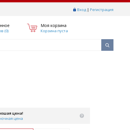
Вход
|
Регистрация
нное
Моя корзина
в (
0
)
Корзина пуста
рошая цена!
ночная цена