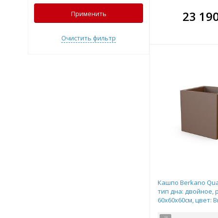
В комплекте
В ко
23 19
Применить
всегда выгоднее!
всегда 
Очистить фильтр
Подобрать комплект
Подобрат
Кашпо Berkano Quar
тип дна: двойное, 
60x60x60см, цвет: B
арт.220_051_36