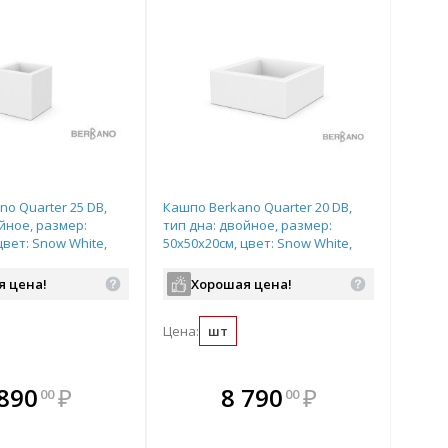
o Quarter 25 DB,
Кашпо Berkano Quarter 20 DB,
йное, размер:
тип дна: двойное, размер:
цвет: Snow White,
50x50x20см, цвет: Snow White,
03
арт.220_046_03
я цена!
Хорошая цена!
Цена:
шт
плекте
В комплекте
В комплекте
В
 890
₽
8 790
₽
00
00
ыгоднее!
гда выгоднее!
всегда выгоднее!
всег
 комплект
добрать комплект
Подобрать комплект
Под