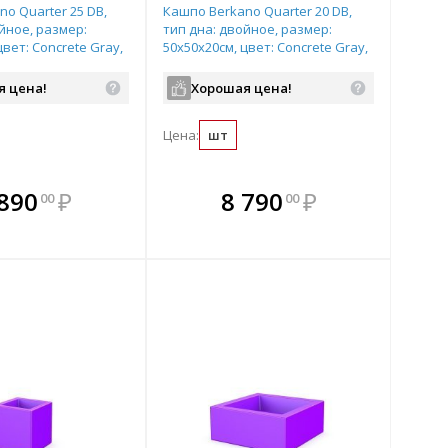
o Quarter 25 DB,
Кашпо Berkano Quarter 20 DB,
йное, размер:
тип дна: двойное, размер:
цвет: Concrete Gray,
50x50x20см, цвет: Concrete Gray,
21
арт.220_046_21
я цена!
Хорошая цена!
Цена:
шт
плекте
В комплекте
В комплекте
В
 890
₽
8 790
₽
00
00
ыгоднее!
гда выгоднее!
всегда выгоднее!
всег
 комплект
добрать комплект
Подобрать комплект
Под