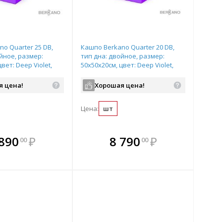
o Quarter 25 DB,
Кашпо Berkano Quarter 20 DB,
йное, размер:
тип дна: двойное, размер:
вет: Deep Violet,
50x50x20см, цвет: Deep Violet,
22
арт.220_046_22
я цена!
Хорошая цена!
Цена:
шт
плекте
В комплекте
В комплекте
В
 890
₽
8 790
₽
00
00
ыгоднее!
гда выгоднее!
всегда выгоднее!
всег
 комплект
добрать комплект
Подобрать комплект
Под