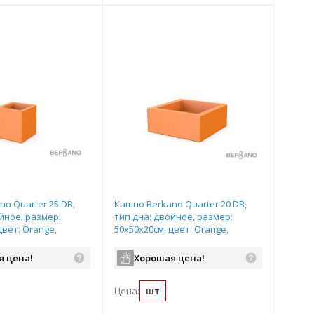
o Quarter 25 DB,
Кашпо Berkano Quarter 20 DB,
йное, размер:
тип дна: двойное, размер:
цвет: Orange,
50x50x20см, цвет: Orange,
18
арт.220_046_18
я цена!
Хорошая цена!
Цена:
шт