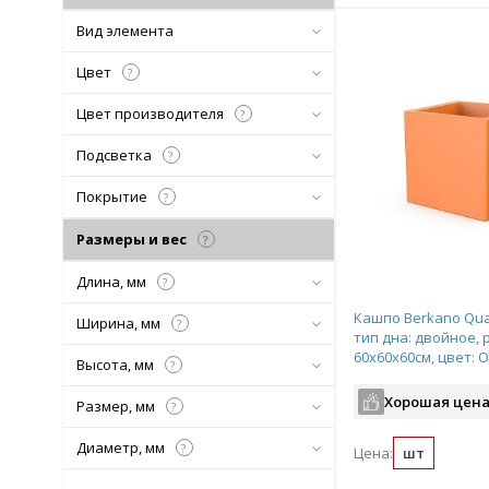
Вид элемента
Цвет
?
Цвет производителя
?
Подсветка
?
Покрытие
?
Размеры и вес
?
Длина, мм
?
Кашпо Berkano Quar
Ширина, мм
?
тип дна: двойное, 
60x60x60см, цвет: O
Высота, мм
?
арт.220_051_18
Хорошая цена
Размер, мм
?
Диаметр, мм
?
Цена:
шт