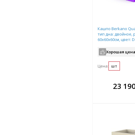
Кашпо Berkano Quar
тип дна: двойное, 
60x60x60см, цвет: D
арт.220_051_22
Хорошая цена
Цена:
шт
В комплекте
В ко
23 19
всегда выгоднее!
всегда 
Подобрать комплект
Подобрат