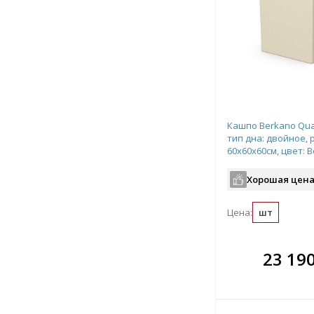
Кашпо Berkano Quar
тип дна: двойное, 
60x60x60см, цвет: 
арт.220_051_12
Хорошая цена
Цена:
шт
В комплекте
В ко
23 19
всегда выгоднее!
всегда 
Подобрать комплект
Подобрат