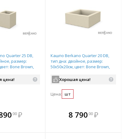
o Quarter 25 DB,
Кашпо Berkano Quarter 20 DB,
йное, размер:
тип дна: двойное, размер:
цвет: Bone Brown,
50x50x20см, цвет: Bone Brown,
12
арт.220_046_12
я цена!
Хорошая цена!
Цена:
шт
плекте
В комплекте
В комплекте
В
 890
₽
8 790
₽
00
00
ыгоднее!
гда выгоднее!
всегда выгоднее!
всег
 комплект
добрать комплект
Подобрать комплект
Под