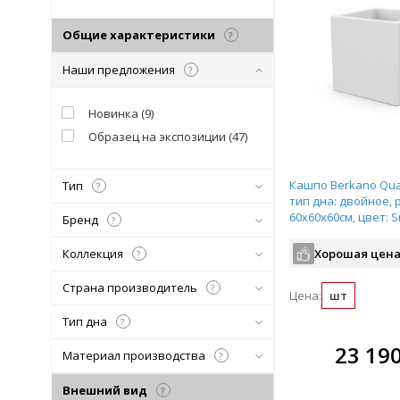
Общие характеристики
?
Наши предложения
?
Новинка
(
9
)
Образец на экспозиции
(
47
)
Кашпо Berkano Quar
Тип
?
тип дна: двойное, 
60x60x60см, цвет: S
Бренд
?
арт.220_051_03
Коллекция
Хорошая цена
?
Страна производитель
?
Цена:
шт
Тип дна
?
В комплекте
В ко
23 19
Материал производства
?
всегда выгоднее!
всегда 
Внешний вид
?
Подобрать комплект
Подобрат