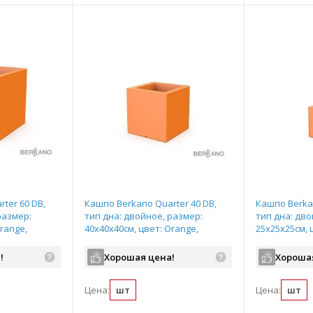
ter 60 DB,
Кашпо Berkano Quarter 40 DB,
Кашпо Berkan
размер:
тип дна: двойное, размер:
тип дна: дво
range,
40x40x40см, цвет: Orange,
25x25x25см, 
арт.220_049_18
арт.220_047_
!
Хорошая цена!
Хороша
Цена:
шт
Цена:
шт