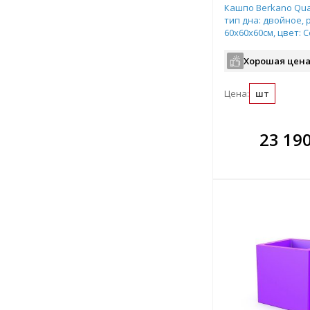
Кашпо Berkano Quar
тип дна: двойное, 
60x60x60см, цвет: C
арт.220_051_21
Хорошая цена
Цена:
шт
В комплекте
В ко
23 19
всегда выгоднее!
всегда 
Подобрать комплект
Подобрат