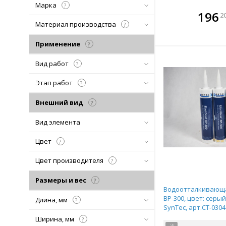
Марка
?
В комплекте
В ко
196
2
всегда выгоднее!
всегда 
Материал производства
?
Подобрать комплект
Подобрат
Применение
?
Вид работ
?
Этап работ
?
Внешний вид
?
Вид элемента
Цвет
?
Цвет производителя
?
Размеры и вес
?
Водоотталкивающа
BP-300, цвет: серый,
Длина, мм
?
SynTec, арт.CT-030
Ширина, мм
?