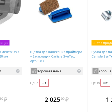
зиции
Снят с прод
 лента Unis
Щетка для нанесения праймера
Ручка для ва
20 мм
+ 2 накладки Carlisle SynTec,
Carlisle SynT
арт.3083
!
Хорошая цена!
Хороша
Цена:
шт
Цена:
шт
мплекте
В комплекте
В комплекте
В ком
₽
2 025
₽
1
60
00
выгоднее!
всегда выгоднее!
всегда выгоднее!
всегда в
все
ь комплект
Подобрать комплект
Подобрать комплект
Подобрать
По