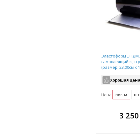
Эластоформ ЭПДМ,
самоклеящийся, в 
(размер: 23,00см х 1
SynTec, арт.ET-0553
Хорошая цена
Цена:
пог. м
шт 
В комплекте
В ко
3 250
всегда выгоднее!
всегда 
Подобрать комплект
Подобрат