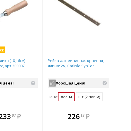
аж
лика (10,16см)
Рейка алюминиевая краевая,
ec, арт.300007
длина: 2м, Carlisle SynTec
я цена!
Хорошая цена!
Цена:
пог. м
шт (2 пог. м)
плекте
В комплекте
В комплекте
В
 233
₽
226
₽
97
13
ыгоднее!
гда выгоднее!
всегда выгоднее!
всег
 комплект
добрать комплект
Подобрать комплект
Под