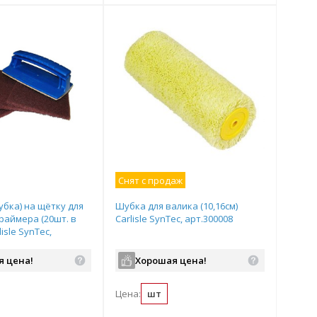
Снят с продаж
убка) на щётку для
Шубка для валика (10,16см)
раймера (20шт. в
Carlisle SynTec, арт.300008
isle SynTec,
я цена!
Хорошая цена!
Цена:
шт