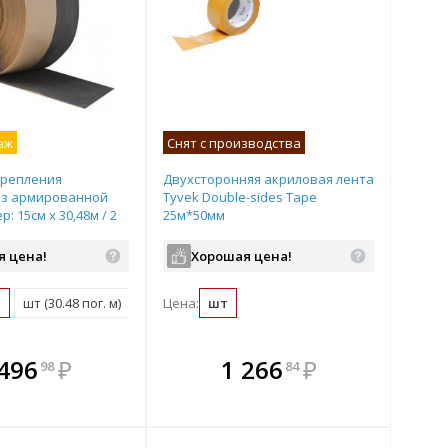
аж
Снят с производства
крепления
Двухсторонняя акриловая лента
из армированной
Tyvek Double-sides Tape
: 15см х 30,48м / 2
25м*50мм
) Carlisle SynTec,
я цена!
Хорошая цена!
м
шт (30.48 пог. м)
Цена:
шт
плекте
В комплекте
В комплекте
В
 496
₽
1 266
₽
98
84
ыгоднее!
гда выгоднее!
всегда выгоднее!
всег
 комплект
добрать комплект
Подобрать комплект
Под