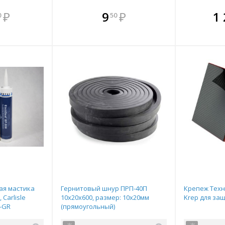
мплекте
В комплекте
В комплекте
В ком
₽
9
₽
1
0
50
выгоднее!
всегда выгоднее!
всегда выгоднее!
всегда в
все
ь комплект
Подобрать комплект
Подобрать комплект
Подобрать
По
я мастика
Гернитовый шнур ПРП-40П
Крепеж Техн
 Carlisle
10x20x600, размер: 10х20мм
Krep для за
4-GR
(прямоугольный)