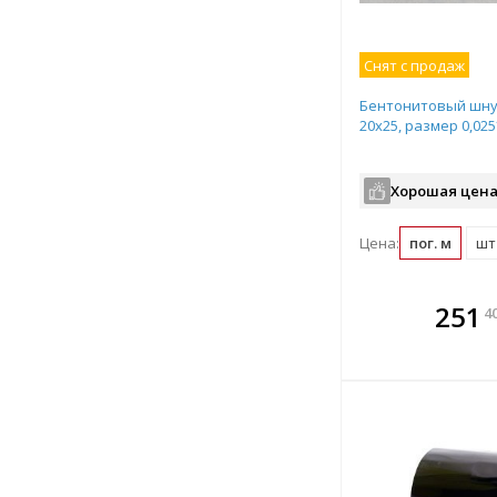
Снят с продаж
Бентонитовый шнур
20х25, размер 0,02
Хорошая цена
Цена:
пог. м
шт 
В комплекте
В ко
251
4
всегда выгоднее!
всегда 
Подобрать комплект
Подобрат