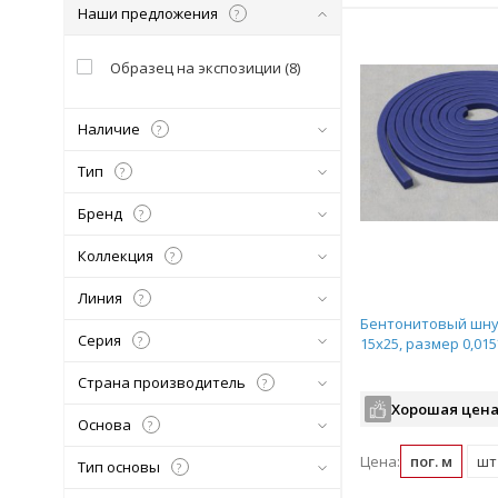
Наши предложения
?
Образец на экспозиции
(
8
)
Наличие
?
Тип
?
Бренд
?
Коллекция
?
Линия
?
Бентонитовый шнур
Серия
?
15х25, размер 0,01
Страна производитель
?
Хорошая цена
Основа
?
Цена:
пог. м
шт 
Тип основы
?