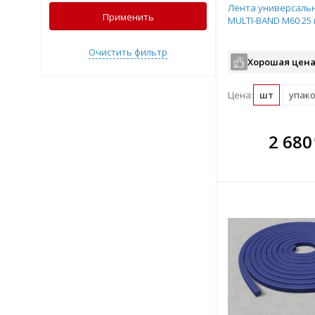
Лента универсальн
Применить
MULTI-BAND M60 25 
Очистить фильтр
Хорошая цена
Цена:
шт
упако
В комплекте
В ко
2 680
всегда выгоднее!
всегда 
Подобрать комплект
Подобрат