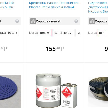
ая DELTA
Крепежная планка Технониколь
Гидроизоляц
м х 60 мм
Planter Profile 0,82х2 м 459494
двустороняя
Nicoband Duo
!
Хорошая цена!
Хороша
вка (10 шт)
Цена:
пог. м
шт (2 пог. м)
упаковка (100 пог. м
Цена:
шт
мплекте
В комплекте
В комплекте
В ком
₽
155
₽
9
00
30
выгоднее!
всегда выгоднее!
всегда выгоднее!
всегда в
все
ь комплект
Подобрать комплект
Подобрать комплект
Подобрать
По