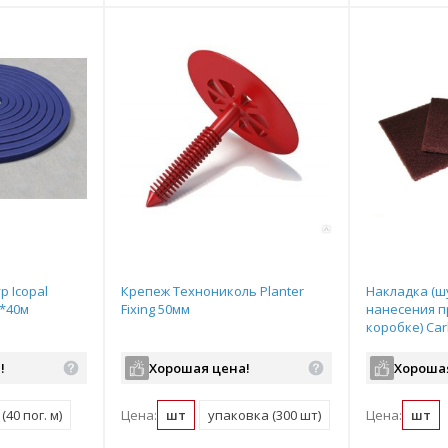
 Icopal
Крепеж Технониколь Planter
Накладка (ш
5*40м
Fixing 50мм
нанесения п
коробке) Carl
арт.300010
!
Хорошая цена!
Хороша
(40 пог. м)
Цена:
шт
упаковка (300 шт)
Цена:
шт