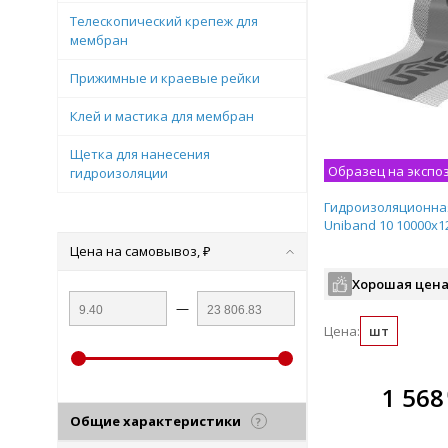
Телескопический крепеж для
мембран
Прижимные и краевые рейки
Клей и мастика для мембран
Щетка для нанесения
Образец на экспо
гидроизоляции
Гидроизоляционная
Uniband 10 10000х1
Цена на самовывоз, ₽
Хорошая цена
—
Цена:
шт
В комплекте
В ко
1 568
всегда выгоднее!
всегда 
Общие характеристики
?
Подобрать комплект
Подобрат