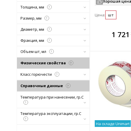
Хорошая цена
Толщина, мм
?
Цена:
шт
Размер, мм
?
Диаметр, мм
?
В комплекте
В ко
1 721
всегда выгоднее!
всегда 
Фракция, мм
?
Подобрать комплект
Подобрат
Объем шт, мл
?
Физические свойства
?
Класс горючести
?
Справочные данные
?
Температура при нанесении, гр.С
?
Температура эксплуатации, гр.С
?
На складе Unimart