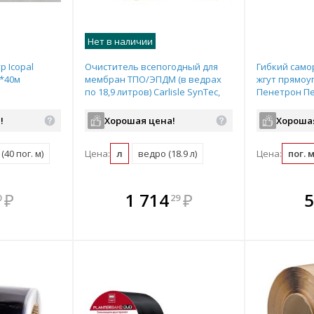
Нет в наличии
 Icopal
Очиститель всепогодный для
Гибкий сам
5*40м
мембран ТПО/ЭПДМ (в ведрах
жгут прямоу
по 18,9 литров) Carlisle SynTec,
Пенетрон Пе
арт.302074
1,5г/см3, те
эксплуатации
!
Хорошая цена!
Хороша
(рулон: 5м)
(40 пог. м)
Цена:
л
ведро (18.9 л)
Цена:
пог. 
мплекте
В комплекте
В комплекте
В ком
₽
1 714
₽
5
0
29
выгоднее!
всегда выгоднее!
всегда выгоднее!
всегда в
все
ь комплект
Подобрать комплект
Подобрать комплект
Подобрать
По