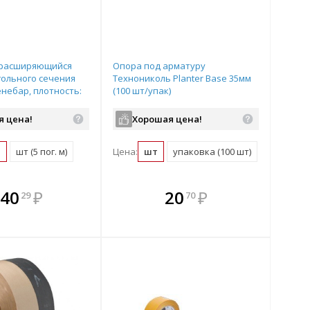
орасширяющийся
Опора под арматуру
гольного сечения
Технониколь Planter Base 35мм
небар, плотность:
(100 шт/упак)
мпература
: от -60 до +100гр.С
я цена!
Хорошая цена!
м
шт (5 пог. м)
Цена:
шт
упаковка (100 шт)
плекте
В комплекте
В комплекте
В
40
₽
20
₽
29
70
ыгоднее!
гда выгоднее!
всегда выгоднее!
всег
 комплект
добрать комплект
Подобрать комплект
Под