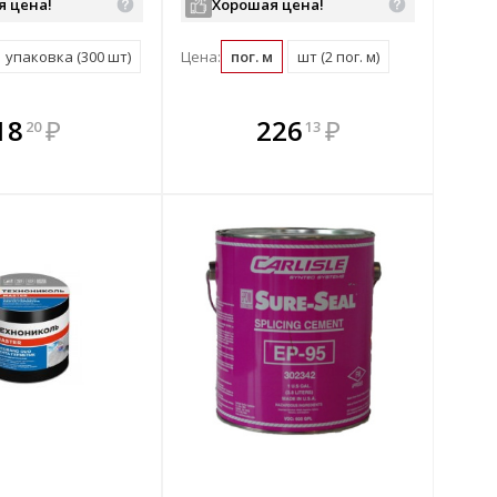
я цена!
Хорошая цена!
упаковка (300 шт)
Цена:
пог. м
шт (2 пог. м)
плекте
В комплекте
В комплекте
В
18
₽
226
₽
20
13
ыгоднее!
гда выгоднее!
всегда выгоднее!
всег
 комплект
добрать комплект
Подобрать комплект
Под