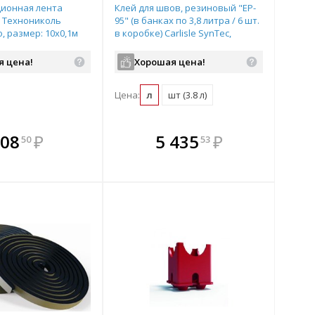
ионная лента
Клей для швов, резиновый "EP-
 Технониколь
95" (в банках по 3,8 литра / 6 шт.
, размер: 10х0,1м
в коробке) Carlisle SynTec,
арт.302342
я цена!
Хорошая цена!
)
Цена:
л
шт (3.8 л)
плекте
В комплекте
В комплекте
В
08
₽
5 435
₽
50
53
ыгоднее!
гда выгоднее!
всегда выгоднее!
всег
 комплект
добрать комплект
Подобрать комплект
Под