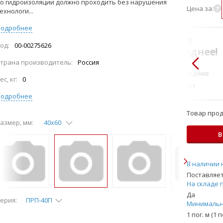
о гидроизоляции должно проходить без нарушения
Цена за:
ехнологи...
Подробнее
В комплекте
од:
00-00275626
всегда выгоднее!
трана производитель:
Россия
Только то, что по-
настоящему необходимо
ес, кг:
0
Подобрать комплект
Подробнее
Товар прод
азмер, мм:
40х60
В
В наличии 
Поставляет
На складе 
Да
ерия:
ПРП-40П
Минимальн
1 пог. м (1 п