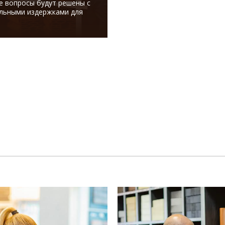
е вопросы будут решены с
льными издержками для