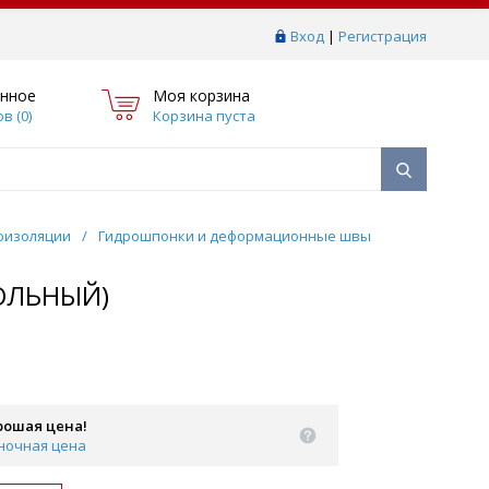
Вход
|
Регистрация
нное
Моя корзина
в (
0
)
Корзина пуста
оизоляции
/
Гидрошпонки и деформационные швы
ГОЛЬНЫЙ)
рошая цена!
ночная цена