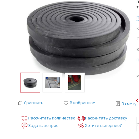
п
т
К
С
В
Р
Сравнить
В избранное
В смету
Рассчитать количество
Рассчитать доставку
С
Задать вопрос
Хотите выгоднее?