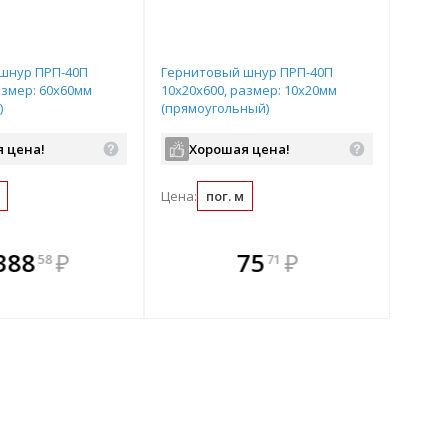
шнур ПРП-40П
Гернитовый шнур ПРП-40П
азмер: 60х60мм
10x20x600, размер: 10х20мм
)
(прямоугольный)
 цена!
Хорошая цена!
Цена:
пог. м
плекте
 комплекте
В комплекте
В
388
₽
75
₽
58
71
ыгоднее!
гда выгоднее!
всегда выгоднее!
всег
 комплект
добрать комплект
Подобрать комплект
Под