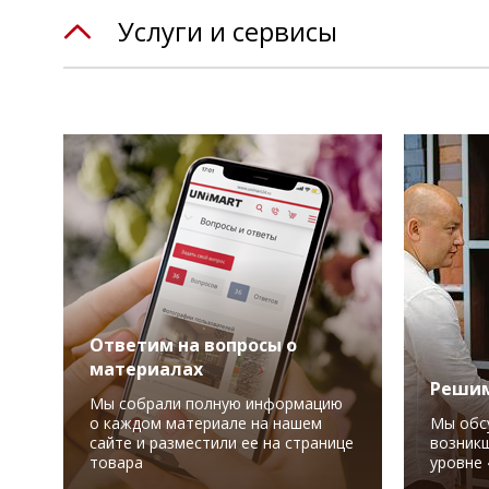
Услуги и сервисы
Ответим на вопросы о
материалах
Решим
Мы собрали полную информацию
о каждом материале на нашем
Мы обс
сайте и разместили ее на странице
возникш
товара
уровне 