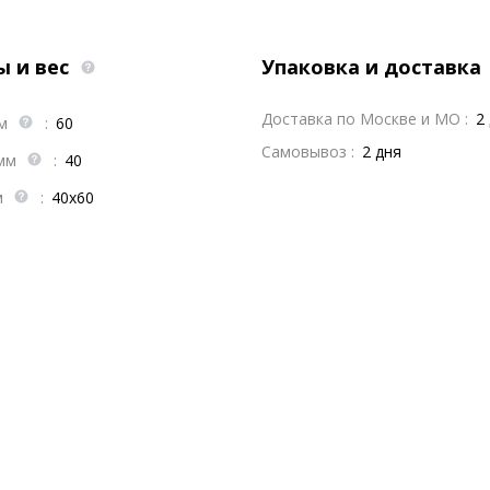
ы и вес
Упаковка и доставка
Доставка по Москве и МО :
2
мм
:
60
Самовывоз :
2 дня
 мм
:
40
м
:
40х60