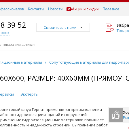
офессионалов
Контакты
Новости
Акции и скидки
Полезное
18 39 52
Избра
Свяжитесь с нами
Товаро
вонок
ляционные материалы
/
Сопутствующие материалы для гидро-пар
60X600, РАЗМЕР: 40Х60ММ (ПРЯМОУ
 сервисы
Эксперты
ернитовый шнур Гернит применяется при выполнении
Хо
абот по гидроизоляциии зданий и сооружений.
Ры
рименение гидроизоляционных материалов повышает
олговечность и надежность строений. Выполнение работ