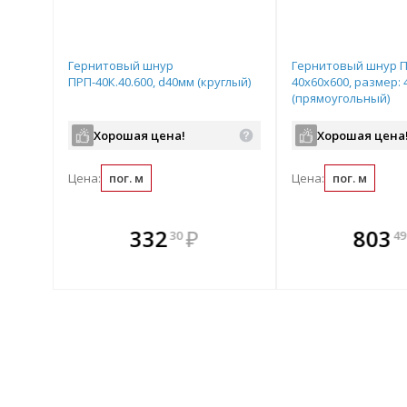
Гернитовый шнур
Гернитовый шнур П
ПРП-40К.40.600, d40мм (круглый)
40x60x600, размер:
(прямоугольный)
Хорошая цена!
Хорошая цена
Цена:
пог. м
Цена:
пог. м
те
В комплекте
В комплек
В ком
332
₽
803
30
49
днее!
всегда выгоднее!
всегда выгод
всегда 
лект
Подобрать комплект
Подобрать компл
Подобрат