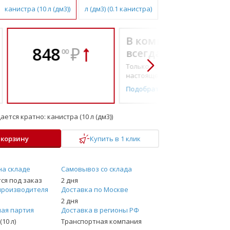
канистра (10 л (дм3))
л (дм3) (0.1 канистра)
В комплекте
848
₽
всегда выгоднее!
00
Только то, что по-
настоящему необходимо
Подобрать комплект
ается кратно:
канистра (10 л (дм3))
 корзину
Купить в 1 клик
на складе
Самовывоз со склада
ся под заказ
2 дня
производителя
Доставка по Москве
2 дня
ая партия
Доставка в регионы РФ
(10 л)
Транспортная компания