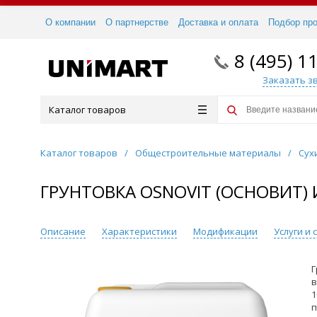
О компании
О партнерстве
Доставка и оплата
Подбор пр
8 (495) 1
Заказать з
Каталог товаров
Каталог товаров
/
Общестроительные материалы
/
Сух
ГРУНТОВКА OSNOVIT (ОСНОВИТ) И
Описание
Характеристики
Модификации
Услуги и
Г
в
1
п