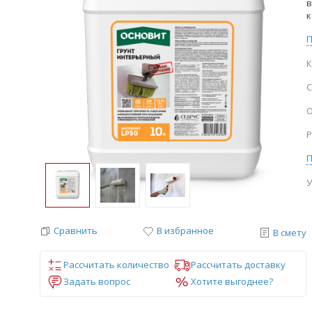
в
к
К
С
О
Р
У
Сравнить
В избранное
В смету
Рассчитать количество
Рассчитать доставку
Задать вопрос
Хотите выгоднее?