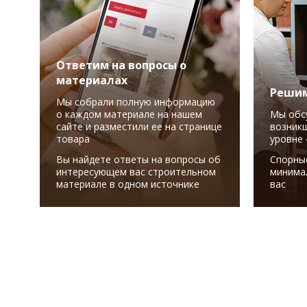
Ответим на вопросы о
материалах
Решим
Мы собрали полную информацию
о каждом материале на нашем
Мы обс
сайте и разместили ее на странице
возникш
товара
уровне 
Вы найдете ответы на вопросы об
Спорны
интересующем вас строительном
минима
материале в одном источнике
вас