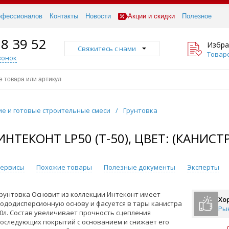
офессионалов
Контакты
Новости
Акции и скидки
Полезное
18 39 52
Избра
Свяжитесь с нами
Товаро
вонок
ие и готовые строительные смеси
/
Грунтовка
НТЕКОНТ LP50 (Т-50), ЦВЕТ: (КАНИСТР
 сервисы
Похожие товары
Полезные документы
Эксперты
рунтовка Основит из коллекции Интеконт имеет
Хо
ододисперсионную основу и фасуется в тары канистра
Ры
0л. Состав увеличивает прочность сцепления
оследующих покрытий с основанием и снижает его