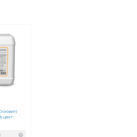
(Основит)
), цвет:
!