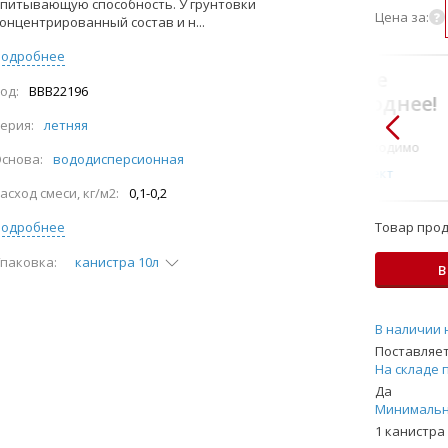
питывающую способность. У грунтовки
Цена за:
онцентрированный состав и н...
Подробнее
В комплекте
од:
BBB22196
всегда выгоднее!
ерия:
летняя
Только то, что по-
настоящему необходимо
снова:
вододисперсионная
Подобрать комплект
асход смеси, кг/м2:
0,1-0,2
Подробнее
Товар прод
паковка:
канистра 10л
В
В наличии 
Поставляет
На складе 
Да
Минимальн
1 канистра 