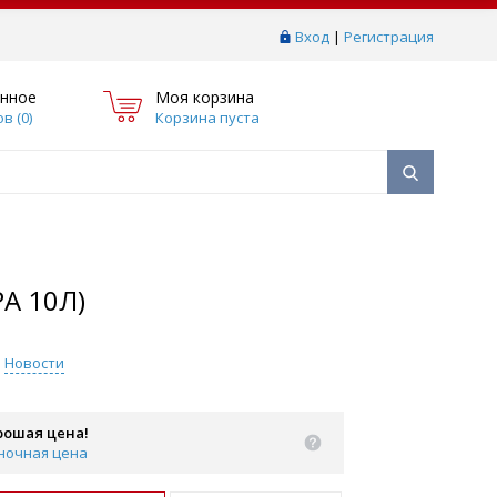
Вход
|
Регистрация
нное
Моя корзина
в (
0
)
Корзина пуста
А 10Л)
Новости
рошая цена!
ночная цена