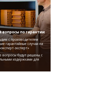
 вопросы по гарантии
удим с производителем
ие гарантийные случаи на
«эксперт-эксперт»
е вопросы будут решены с
льными издержками для