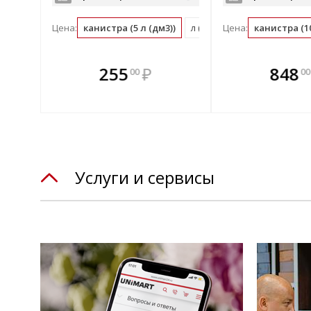
Цена:
канистра (5 л (дм3))
л (дм3) (0.2 канистра)
Цена:
канистра (10
те
В комплекте
В комплек
255
₽
848
00
00
днее!
всегда выгоднее!
всегда выгод
лект
Подобрать комплект
Подобрать компл
Услуги и сервисы