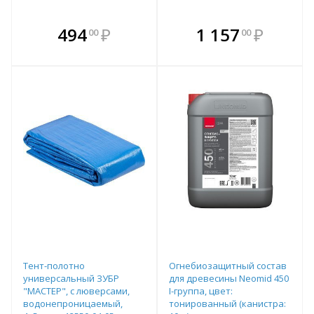
В комплекте
В комплекте
494
₽
1 157
₽
00
00
е!
всегда выгоднее!
всегда выгоднее!
в
т
Подобрать комплект
Подобрать комплект
Тент-полотно
Огнебиозащитный состав
универсальный ЗУБР
для древесины Neomid 450
"МАСТЕР", с люверсами,
I-группа, цвет:
водонепроницаемый,
тонированный (канистра: