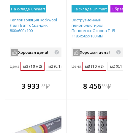
На складе Unimart
На складе Unimart
Образец н
Теплоизоляция Rockwool
Экструзионный
Лайт Баттс Скандик
пенополистирол
800х600х100
Пеноплэкс Основа Т-15
1185х585х100 мм
Хорошая цена!
Хорошая цена!
Цена:
м3 (10 м2)
м2 (0.1 м3)
Цена:
упаковка (0.29 м3)
м3 (10 м2)
м2 (0.1 м3)
В комплекте
В комплекте
3 933
₽
8 456
₽
00
00
е!
всегда выгоднее!
всегда выгоднее!
в
т
Подобрать комплект
Подобрать комплект