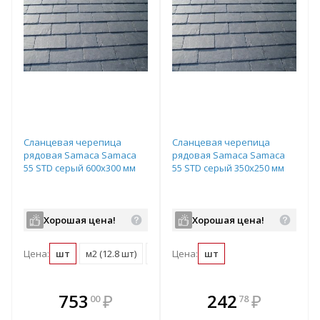
Сланцевая черепица
Сланцевая черепица
рядовая Samaca Samaca
рядовая Samaca Samaca
55 STD серый 600х300 мм
55 STD серый 350х250 мм
Хорошая цена!
Хорошая цена!
Цена:
шт
м2 (12.8 шт)
поддон (600 шт)
Цена:
шт
В комплекте
В комплекте
753
₽
242
₽
00
78
е!
всегда выгоднее!
всегда выгоднее!
в