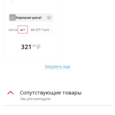
Хорошая цена!
Цена:
шт
м2 (37.1 шт)
поддон (1450 шт)
В комплекте
321
₽
50
е!
всегда выгоднее!
т
Подобрать комплект
Загрузить еще
Сопутствующие товары
Мы рекомендуем