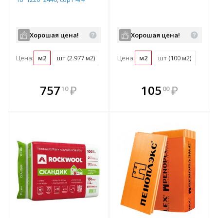
Хорошая цена!
Хорошая цена!
Цена:
м2
шт (2.977 м2)
Цена:
м2
шт (100 м2)
В комплекте
В комплекте
757
₽
105
₽
10
00
е!
всегда выгоднее!
всегда выгоднее!
в
т
Подобрать комплект
Подобрать комплект