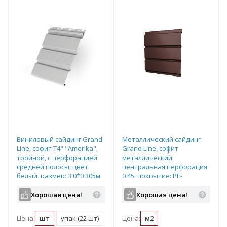
Виниловый сайдинг Grand
Металлический сайдинг
Line, софит T4" "Amerika",
Grand Line, софит
тройной, с перфорацией
металлический
средней полосы, цвет:
центральная перфорация
белый, размер: 3,0*0,305м
0,45, покрытие: PE-
полиэстер, цвет: RAL8017-
шоколад
Хорошая цена!
Хорошая цена!
Цена:
шт
упак (22 шт)
Цена:
м2