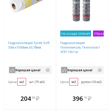
На складе Unimart
Образец н
Гидроизоляция Tyvek Soft
Гидроизоляция
50м.х1500мм.х0,18мм.
Технониколь Техноэласт
ЭПП 10х1 м
Хорошая цена!
Хорошая цена!
Цена:
м2
шт (75 м2)
Цена:
м2
рулон (10 м2)
под
В комплекте
В комплекте
204
₽
396
₽
00
70
е!
всегда выгоднее!
всегда выгоднее!
в
т
Подобрать комплект
Подобрать комплект