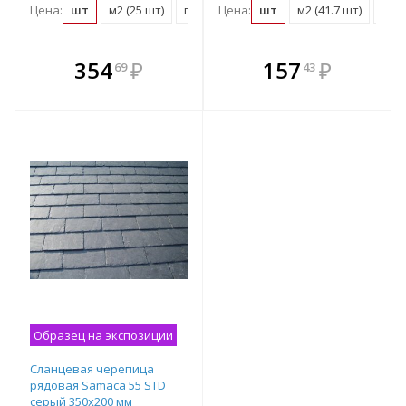
Цена:
шт
м2 (25 шт)
поддон (1100 шт)
Цена:
шт
м2 (41.7 шт)
подд
В комплекте
В комплекте
354
₽
157
₽
69
43
е!
всегда выгоднее!
всегда выгоднее!
в
т
Подобрать комплект
Подобрать комплект
Образец на экспозиции
Сланцевая черепица
рядовая Samaca 55 STD
серый 350х200 мм