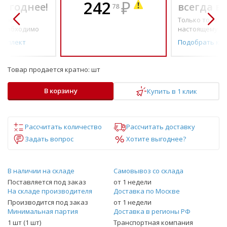
242
₽
выгоднее!
всегда в
78
о по-
Только то, что 
необходимо
настоящему н
омплект
Подобрать ко
Товар продается кратно:
шт
В корзину
Купить в 1 клик
Рассчитать количество
Рассчитать доставку
Задать вопрос
Хотите выгоднее?
В наличии на складе
Самовывоз со склада
Поставляется под заказ
от 1 недели
На складе производителя
Доставка по Москве
Производится под заказ
от 1 недели
Минимальная партия
Доставка в регионы РФ
1 шт (1 шт)
Транспортная компания