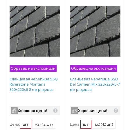
Образец на экспозиции
Образец на экспозиции
Сланцевая черепица SSQ
Сланцевая черепица SSQ
Riverstone Montana
Del Carmen Mix 320x220х5-7
320x220х6-8 мм рядовая
мм рядовая
Хорошая цена!
Хорошая цена!
Цена:
шт
м2 (42 шт)
Цена:
шт
м2 (42 шт)