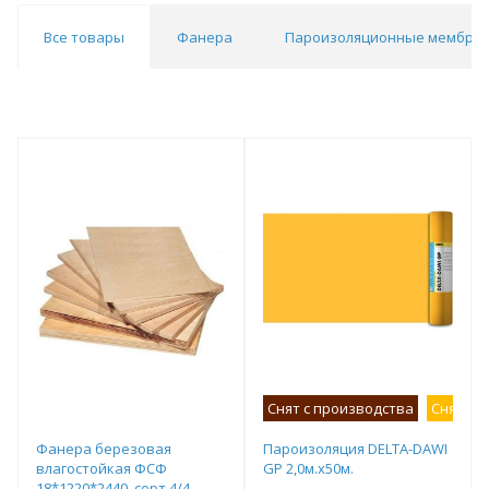
Все товары
Фанера
Пароизоляционные мембра
Снят с производства
Снят с 
Фанера березовая
Пароизоляция DELTA-DAWI
влагостойкая ФСФ
GP 2,0м.х50м.
18*1220*2440, сорт 4/4