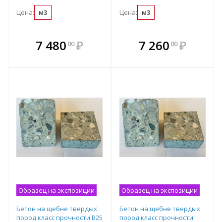
Цена:
м3
Цена:
м3
В комплекте
В комплекте
7 480
₽
7 260
₽
00
00
е!
всегда выгоднее!
всегда выгоднее!
в
т
Подобрать комплект
Подобрать комплект
Образец на экспозиции
Образец на экспозиции
Бетон на щебне твердых
Бетон на щебне твердых
пород класс прочности B25
пород класс прочности