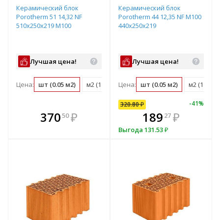
Керамический блок
Керамический блок
Porotherm 51 14,32 NF
Porotherm 44 12,35 NF М100
510х250х219 М100
440x250x219
Лучшая цена!
Лучшая цена!
Цена:
шт (0.05 м2)
м2 (18.3 шт)
Цена:
м3 (35.8 шт)
шт (0.05 м2)
поддон (50 ш
м2 (18.3 ш
-
41
%
320.80
₽
кте
В комплекте
370
320
₽
₽
189
₽
50
80
27
е!
днее!
всегда выгоднее!
в
Выгода
131.53
₽
т
плект
Подобрать комплект