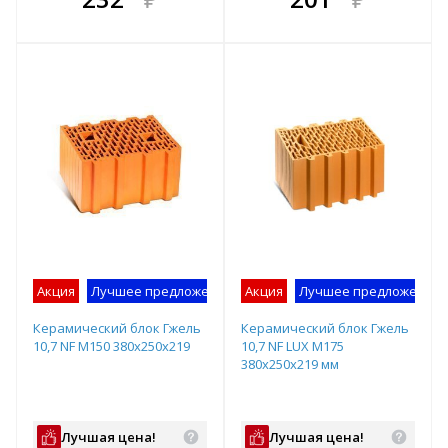
е!
всегда выгоднее!
всегда выгоднее!
в
т
Подобрать комплект
Подобрать комплект
Акция
Лучшее предложение
Акция
Лучшее предложение
Керамический блок Гжель
Керамический блок Гжель
10,7 NF М150 380х250х219
10,7 NF LUX М175
380х250х219 мм
Лучшая цена!
Лучшая цена!