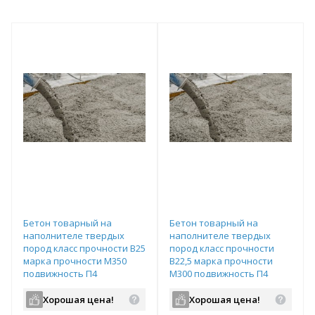
Бетон товарный на
Бетон товарный на
наполнителе твердых
наполнителе твердых
пород класс прочности В25
пород класс прочности
марка прочности М350
В22,5 марка прочности
подвижность П4
М300 подвижность П4
водопроницаемость W6
водопроницаемость W6
Хорошая цена!
Хорошая цена!