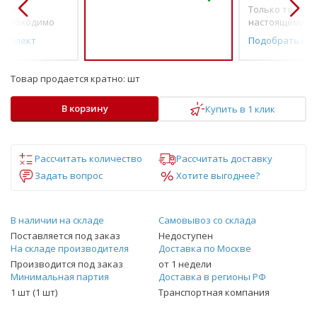
о по-
Только то, что 
необходимо
настоящему н
омплект
Подобрать ко
Товар продается кратно:
шт
В корзину
Купить в 1 клик
Рассчитать количество
Рассчитать доставку
Задать вопрос
Хотите выгоднее?
В наличии на складе
Самовывоз со склада
Поставляется под заказ
Недоступен
На складе производителя
Доставка по Москве
Производится под заказ
от 1 недели
Минимальная партия
Доставка в регионы РФ
1 шт (1 шт)
Транспортная компания