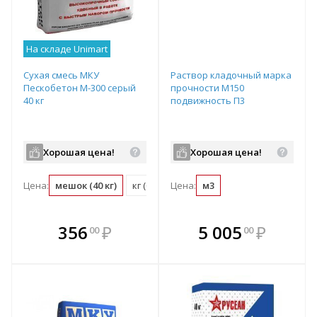
На складе Unimart
Сухая смесь МКУ
Раствор кладочный марка
Пескобетон М-300 серый
прочности М150
40 кг
подвижность П3
Хорошая цена!
Хорошая цена!
Цена:
мешок (40 кг)
кг (0.03 мешок)
Цена:
м3
В комплекте
В комплекте
356
₽
5 005
₽
00
00
е!
всегда выгоднее!
всегда выгоднее!
в
т
Подобрать комплект
Подобрать комплект