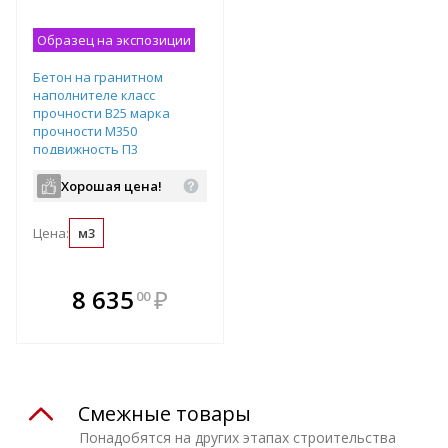
Образец на экспозиции
Бетон на гранитном
наполнителе класс
прочности B25 марка
прочности М350
подвижность П3
водопроницаемость W6
Хорошая цена!
Цена:
м3
В комплекте
8 635
₽
00
е!
всегда выгоднее!
т
Подобрать комплект
Смежные товары
Понадобятся на других этапах строительства