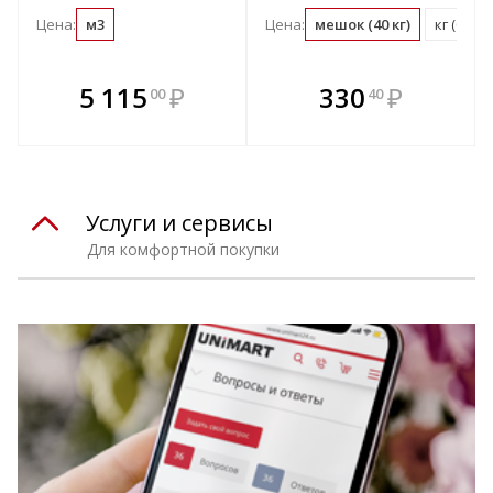
Цена:
м3
Цена:
мешок (40 кг)
кг (0.03
В комплекте
В комплекте
5 115
₽
330
₽
00
40
е!
всегда выгоднее!
всегда выгоднее!
в
т
Подобрать комплект
Подобрать комплект
Услуги и сервисы
Для комфортной покупки