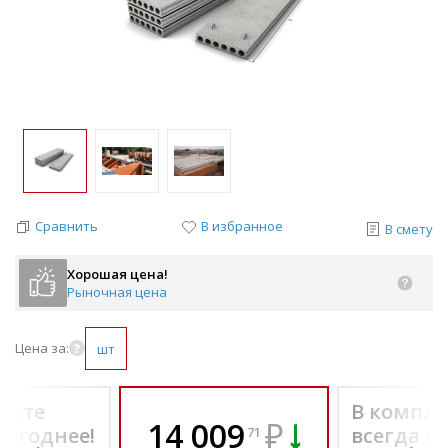
Сравнить
В избранное
В смету
Хорошая цена!
Рыночная цена
Цена за:
шт
екте
В компле
14 009
₽
выгоднее!
всегда в
71