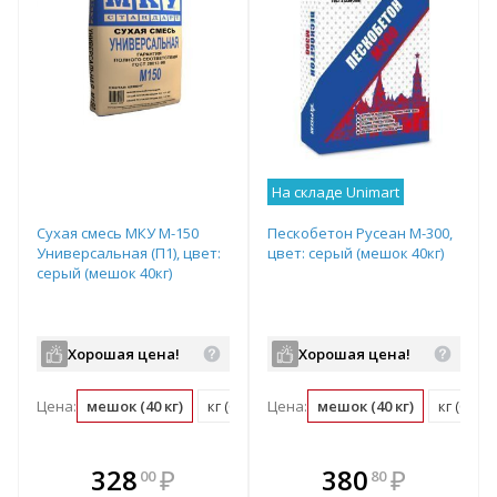
На складе Unimart
Сухая смесь МКУ М-150
Пескобетон Русеан М-300,
Универсальная (П1), цвет:
цвет: серый (мешок 40кг)
серый (мешок 40кг)
Хорошая цена!
Хорошая цена!
Цена:
мешок (40 кг)
кг (0.03 мешок)
Цена:
мешок (40 кг)
кг (0.03
В комплекте
В комплекте
328
₽
380
₽
00
80
е!
всегда выгоднее!
всегда выгоднее!
в