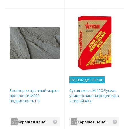
т
Подобрать комплект
Подобрать комплект
На складе Unimart
Раствор кладочный марка
Сухая смесь М-150 Русеан
прочности М200
универсальная рецептура
подвижность П3
2 серый 40 кг
Хорошая цена!
Хорошая цена!