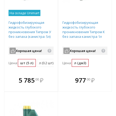
На складе Unimart
Гидрофобизирующая
Гидрофобизирующая
жидкость глубокого
жидкость глубокого
проникновения Типром У
проникновения Типром К
без запаха (канистра: 5л)
без запаха канистра 1л
Хорошая цена!
Хорошая цена!
Цена:
шт (5 л)
л (0.2 шт)
Цена:
л (дм3)
В комплекте
В комплекте
5 785
₽
977
₽
00
00
е!
всегда выгоднее!
всегда выгоднее!
в
т
Подобрать комплект
Подобрать комплект