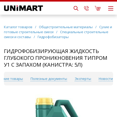
Каталог товаров
/
Общестроительные материалы
/
Сухие и
готовые строительные смеси
/
Специальные строительные
смеси и составы
/
Гидрофобизаторы
ГИДРОФОБИЗИРУЮЩАЯ ЖИДКОСТЬ
ГЛУБОКОГО ПРОНИКНОВЕНИЯ ТИПРОМ
У1 С ЗАПАХОМ (КАНИСТРА: 5Л)
хожие товары
Полезные документы
Эксперты
Новости