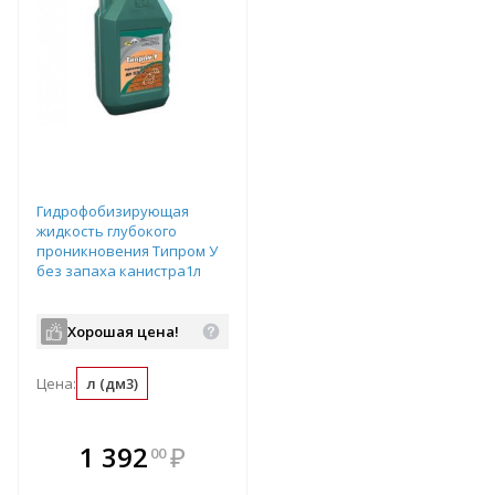
Гидрофобизирующая
жидкость глубокого
проникновения Типром У
без запаха канистра1л
Хорошая цена!
Цена:
л (дм3)
В комплекте
1 392
₽
00
е!
всегда выгоднее!