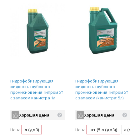
Гидрофобизирующая
Гидрофобизирующая
жидкость глубокого
жидкость глубокого
проникновения Типром У1
проникновения Типром У1
с запахом канистра 1л
с запахом (канистра: 5л)
Хорошая цена!
Хорошая цена!
Цена:
л (дм3)
Цена:
шт (5 л (дм3))
л (дм3) (