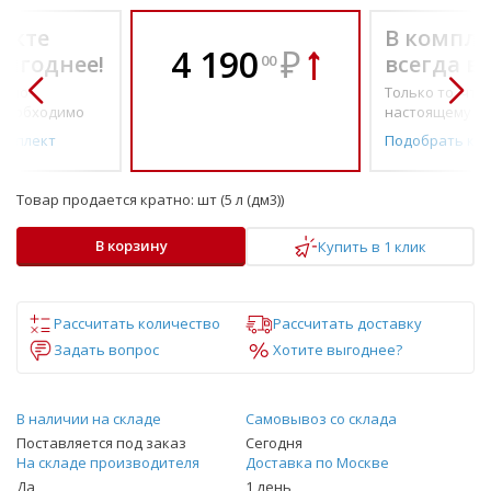
екте
В компле
4 190
₽
выгоднее!
всегда в
00
о по-
Только то, что 
необходимо
настоящему н
омплект
Подобрать ко
Товар продается кратно:
шт (5 л (дм3))
В корзину
Купить в 1 клик
Рассчитать количество
Рассчитать доставку
Задать вопрос
Хотите выгоднее?
В наличии на складе
Самовывоз со склада
Поставляется под заказ
Сегодня
На складе производителя
Доставка по Москве
Да
1 день