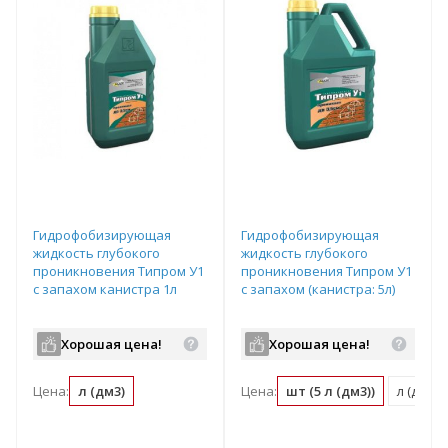
Гидрофобизирующая
Гидрофобизирующая
жидкость глубокого
жидкость глубокого
проникновения Типром У1
проникновения Типром У1
с запахом канистра 1л
с запахом (канистра: 5л)
Хорошая цена!
Хорошая цена!
Цена:
л (дм3)
Цена:
шт (5 л (дм3))
л (дм3) (