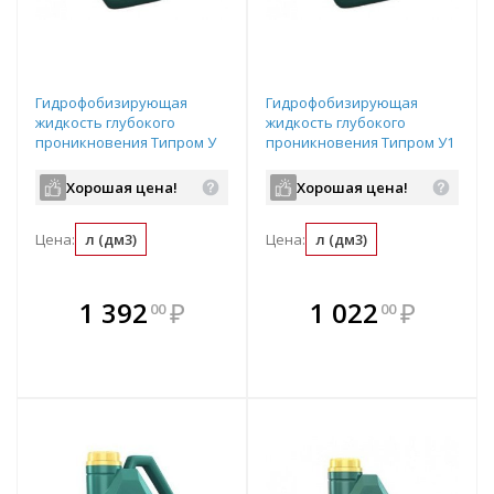
Гидрофобизирующая
Гидрофобизирующая
жидкость глубокого
жидкость глубокого
проникновения Типром У
проникновения Типром У1
без запаха канистра1л
с запахом канистра 1л
Хорошая цена!
Хорошая цена!
Цена:
л (дм3)
Цена:
л (дм3)
В комплекте
В комплекте
1 392
₽
1 022
₽
00
00
е!
всегда выгоднее!
всегда выгоднее!
в
т
Подобрать комплект
Подобрать комплект