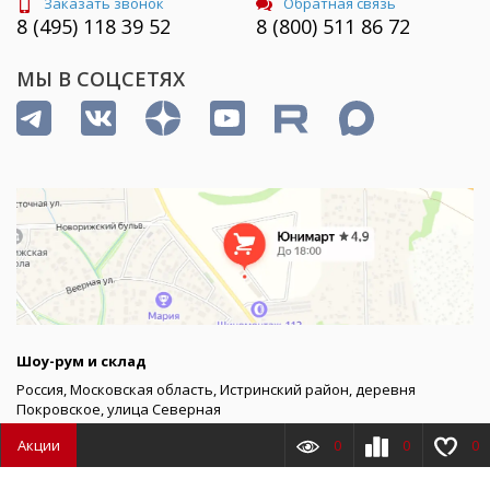
Строительные материалы из категории
гидрофобизаторы страна производитель Россия,
которые вы найдете в каталоге “Юнимарт”, прошли
строгий контроль качества и проверку на
соответствие требованиям экологичности и
безопасности. При выборе материалов ознакомьтесь
подробнее с их характеристиками и убедитесь, что
они соответствуют необходимым параметрам. У нас
вы сможете приобрести все, что может
понадобиться при реализации даже самого
необычного проекта. Гидрофобизаторы в
кибермаркете Unimart вы можете купить по
приемлемым ценам, поскольку мы сотрудничаем
напрямую с производителями. Собственный автопарк
Unimart снимет все вопросы по доставке габаритных
товаров, крупных и мелких розничных партий.
Акции
0
0
0
Товаров
0
Сумма
0.00
₽