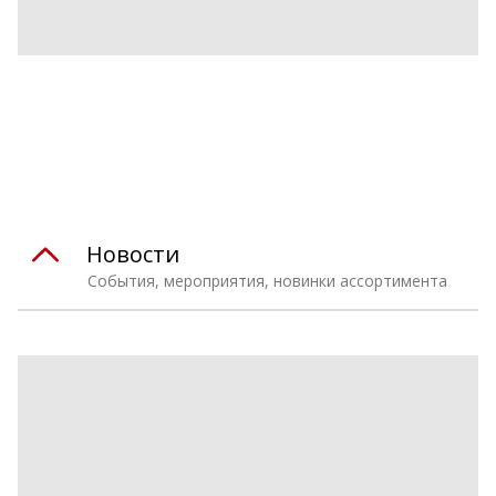
Дмитрий Чепелинский
Руководитель отдела экспертных продаж
+7 (495) 118-35-69
Заказать звонок
Написать сообщение