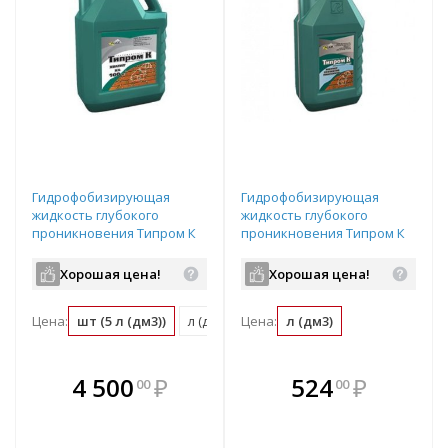
Гидрофобизирующая
Гидрофобизирующая
жидкость глубокого
жидкость глубокого
проникновения Типром К
проникновения Типром К
без запаха (канистра: 5л)
Люкс без запаха канистра
1л
Хорошая цена!
Хорошая цена!
Цена:
шт (5 л (дм3))
л (дм3) (0.2 шт)
Цена:
л (дм3)
В комплекте
В комплекте
4 500
₽
524
₽
00
00
е!
всегда выгоднее!
всегда выгоднее!
в
т
Подобрать комплект
Подобрать комплект