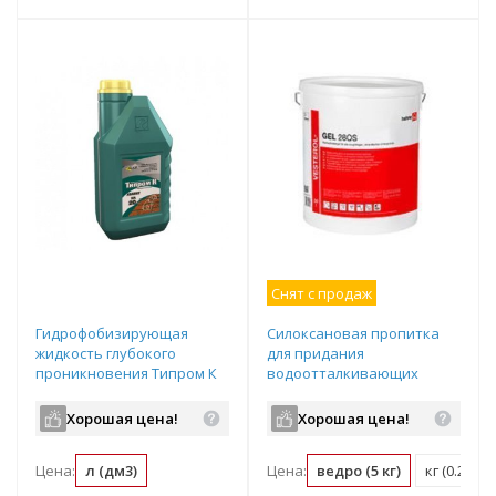
Снят с продаж
Гидрофобизирующая
Силоксановая пропитка
жидкость глубокого
для придания
проникновения Типром К
водоотталкивающих
без запаха канистра 1л
свойств поверхностям
фасада Quick-mix (Квик-
Хорошая цена!
Хорошая цена!
микс) Vesterol 5i Gel280,
цвет: - (ведро 5кг),
Цена:
л (дм3)
Цена:
ведро (5 кг)
кг (0.2 ве
арт.72014