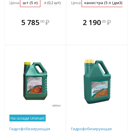
Цена:
шт (5 л)
л (0.2 шт)
Цена:
канистра (5 л (дм3))
л
В комплекте
В комплекте
5 785
₽
2 190
₽
00
00
е!
всегда выгоднее!
всегда выгоднее!
в
т
Подобрать комплект
Подобрать комплект
На складе Unimart
Гидрофобизирующая
Гидрофобизирующая