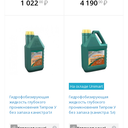
В комплекте
В комплекте
1 022
₽
4 190
₽
00
00
е!
всегда выгоднее!
всегда выгоднее!
в
т
Подобрать комплект
Подобрать комплект
На складе Unimart
Гидрофобизирующая
Гидрофобизирующая
жидкость глубокого
жидкость глубокого
проникновения Типром У
проникновения Типром У
без запаха канистра1л
без запаха (канистра: 5л)