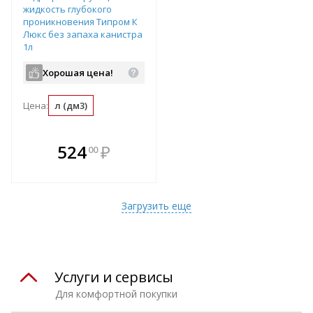
жидкость глубокого
проникновения Типром К
Люкс без запаха канистра
1л
Хорошая цена!
Цена:
л (дм3)
В комплекте
524
₽
00
е!
всегда выгоднее!
т
Подобрать комплект
Загрузить еще
Услуги и сервисы
Для комфортной покупки