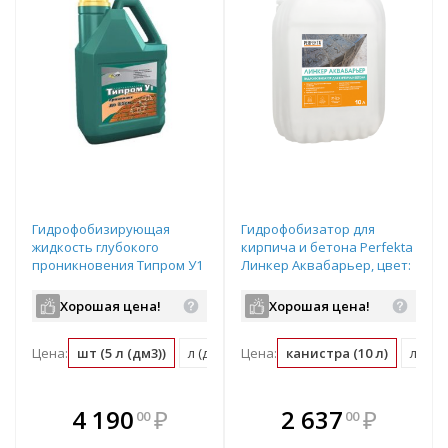
Гидрофобизирующая
Гидрофобизатор для
жидкость глубокого
кирпича и бетона Perfekta
проникновения Типром У1
Линкер Аквабарьер, цвет:
с запахом (канистра: 5л)
- (канистра 10л), арт.6895
Хорошая цена!
Хорошая цена!
Цена:
шт (5 л (дм3))
л (дм3) (0.2 шт)
Цена:
канистра (10 л)
л (0.1
В комплекте
В комплекте
4 190
₽
2 637
₽
00
00
е!
всегда выгоднее!
всегда выгоднее!
в