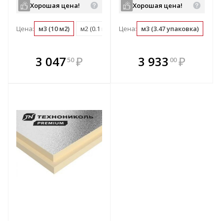
Хорошая цена!
Хорошая цена!
Цена:
м3 (10 м2)
м2 (0.1 м3)
Цена:
упаковка (0.6 м3)
м3 (3.47 упаковка)
упа
В комплекте
В комплекте
3 047
₽
3 933
₽
50
00
е!
всегда выгоднее!
всегда выгоднее!
в
т
Подобрать комплект
Подобрать комплект