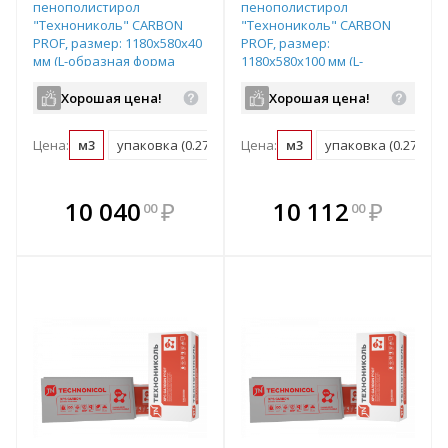
пенополистирол
пенополистирол
"Технониколь" CARBON
"Технониколь" CARBON
PROF, размер: 1180х580х40
PROF, размер:
мм (L-образная форма
1180х580х100 мм (L-
кромки), арт. 582405
образная форма кромки),
арт. 582416
Хорошая цена!
Хорошая цена!
Цена:
м3
упаковка (0.274 м3)
Цена:
м3
упаковка (0.274 м3)
В комплекте
В комплекте
10 040
₽
10 112
₽
00
00
е!
всегда выгоднее!
всегда выгоднее!
в
т
Подобрать комплект
Подобрать комплект