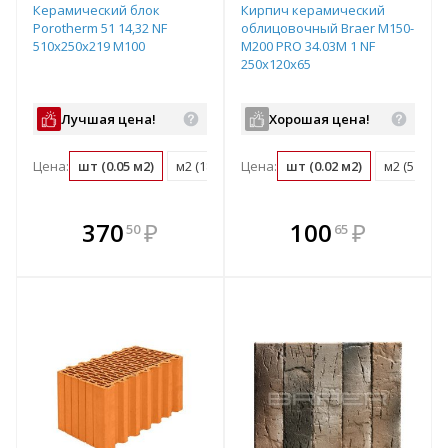
Керамический блок
Кирпич керамический
Porotherm 51 14,32 NF
облицовочный Braer M150-
510х250х219 М100
M200 PRO 34.03M 1 NF
250x120x65
Лучшая цена!
Хорошая цена!
Цена:
шт (0.05 м2)
м2 (18.3 шт)
Цена:
м3 (35.8 шт)
шт (0.02 м2)
поддон (50 ш
м2 (51 шт)
В комплекте
В комплекте
370
₽
100
₽
50
65
е!
всегда выгоднее!
всегда выгоднее!
в
т
Подобрать комплект
Подобрать комплект