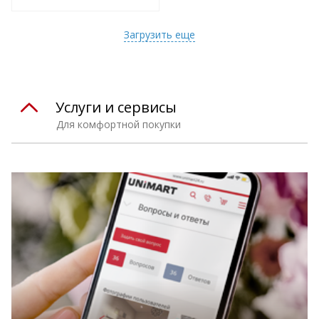
т
Подобрать комплект
Загрузить еще
Услуги и сервисы
Для комфортной покупки