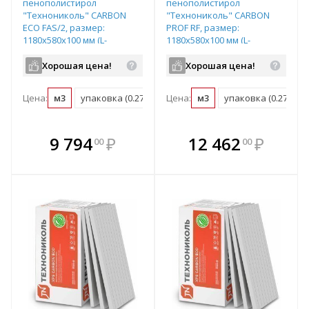
пенополистирол
пенополистирол
"Технониколь" CARBON
"Технониколь" CARBON
ECO FAS/2, размер:
PROF RF, размер:
1180х580х100 мм (L-
1180х580х100 мм (L-
образная форма кромки),
образная форма кромки),
арт. 486363
арт. 584896
Хорошая цена!
Хорошая цена!
Цена:
м3
упаковка (0.274 м3)
Цена:
м3
упаковка (0.274 м3)
В комплекте
В комплекте
9 794
₽
12 462
₽
00
00
е!
всегда выгоднее!
всегда выгоднее!
в
т
Подобрать комплект
Подобрать комплект