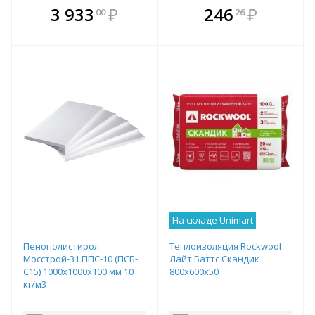
В комплекте
В комплекте
3 933
₽
246
₽
00
26
е!
всегда выгоднее!
всегда выгоднее!
в
т
Подобрать комплект
Подобрать комплект
На складе Unimart
Пенополистирол
Теплоизоляция Rockwool
Мосстрой-31 ППС-10 (ПСБ-
Лайт Баттс Скандик
С15) 1000х1000х100 мм 10
800х600х50
кг/м3