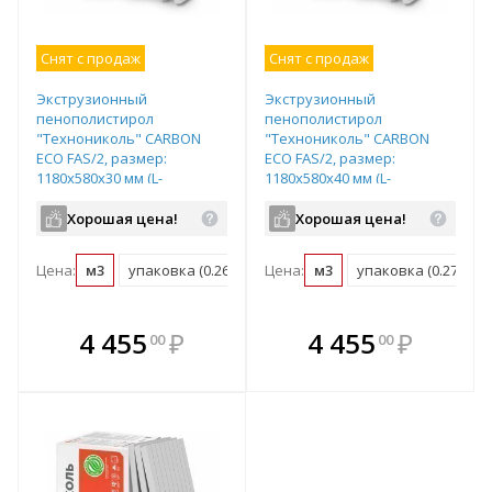
Снят с продаж
Снят с продаж
Экструзионный
Экструзионный
пенополистирол
пенополистирол
"Технониколь" CARBON
"Технониколь" CARBON
ECO FAS/2, размер:
ECO FAS/2, размер:
1180х580х30 мм (L-
1180х580х40 мм (L-
образная форма кромки),
образная форма кромки),
арт. 485324
арт. 485325
Хорошая цена!
Хорошая цена!
Цена:
м3
упаковка (0.267 м3)
Цена:
м3
упаковка (0.274 м3)
В комплекте
В комплекте
4 455
₽
4 455
₽
00
00
е!
всегда выгоднее!
всегда выгоднее!
в
т
Подобрать комплект
Подобрать комплект