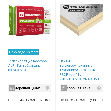
На складе Unimart
Теплоизоляция Rockwool
Плиты
Лайт Баттс Скандик
теплоизоляционные
800х600х100
Технониколь LOGICPIR
PROF Ф/Ф Г1 L
2385х1185х100 мм 695158
Хорошая цена!
Хорошая цена!
Цена:
м3 (10 м2)
м2 (0.1 м3)
Цена:
упаковка (0.29 м3)
м2 (1 м2)
упаковка (169