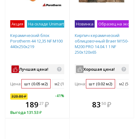
Акция
На складе Unimart
Лучшее предложение
Новинка
Образец на экспоз
Керамический блок
Кирпич керамический
Porotherm 44 12,35 NF М100
облицовочный Braer M150-
440x250x219
M200 PRO 14.04.1 1 NF
250x120x65
Лучшая цена!
Хорошая цена!
Цена:
шт (0.05 м2)
м2 (18.3 шт)
Цена:
м3 (41.5 шт)
шт (0.02 м2)
поддон (50 ш
м2 (51 шт)
-
41
%
320.80
₽
В комплекте
В комплекте
189
₽
83
₽
27
50
всегда выгоднее!
всегда выгоднее!
в
Выгода
131.53
₽
Подобрать комплект
Подобрать комплект