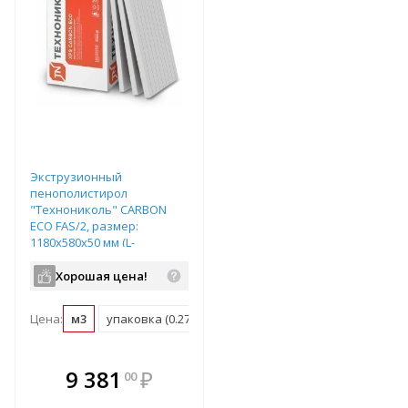
Экструзионный
пенополистирол
"Технониколь" CARBON
ECO FAS/2, размер:
1180х580х50 мм (L-
образная форма кромки),
арт. 476512
Хорошая цена!
Цена:
м3
упаковка (0.274 м3)
В комплекте
9 381
₽
00
е!
всегда выгоднее!