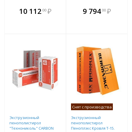
В комплекте
В комплекте
10 112
₽
9 794
₽
00
00
е!
всегда выгоднее!
всегда выгоднее!
в
т
Подобрать комплект
Подобрать комплект
Снят с производства
Экструзионный
Экструзионный
пенополистирол
пенополистирол
"Технониколь" CARBON
Пеноплэкс Кровля Т-15.