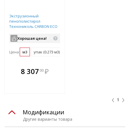
Экструзионный
пенополистирол
Технониколь CARBON ECO
L-образная форма кромки
1180х580х100 мм 418314
Хорошая цена!
Цена:
м3
упак (0.273 м3)
В комплекте
8 307
₽
00
е!
всегда выгоднее!
т
Подобрать комплект
1
Модификации
Другие варианты товара