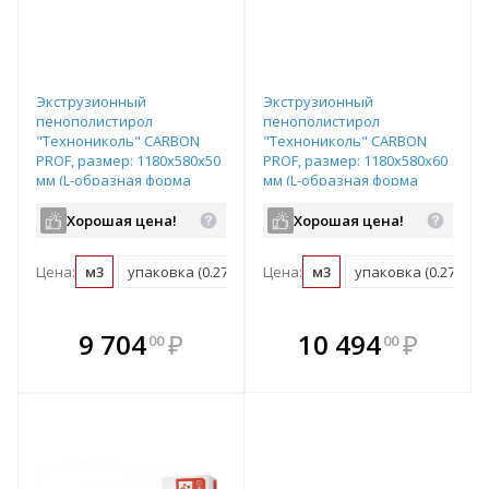
Экструзионный
Экструзионный
пенополистирол
пенополистирол
"Технониколь" CARBON
"Технониколь" CARBON
PROF, размер: 1180х580х50
PROF, размер: 1180х580х60
мм (L-образная форма
мм (L-образная форма
кромки), арт. 582406
кромки), арт. 582408
Хорошая цена!
Хорошая цена!
Цена:
м3
упаковка (0.274 м3)
Цена:
м3
упаковка (0.274 м3)
В комплекте
В комплекте
9 704
₽
10 494
₽
00
00
е!
всегда выгоднее!
всегда выгоднее!
в
т
Подобрать комплект
Подобрать комплект