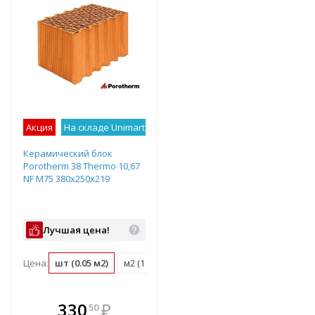
Акция
На складе Unimart
Лучшее предложение
Керамический блок
Porotherm 38 Thermo 10,67
NF М75 380х250х219
Лучшая цена!
Цена:
шт (0.05 м2)
м2 (18.3 шт)
м3 (48.1 шт)
поддон (60 ш
В комплекте
330
₽
50