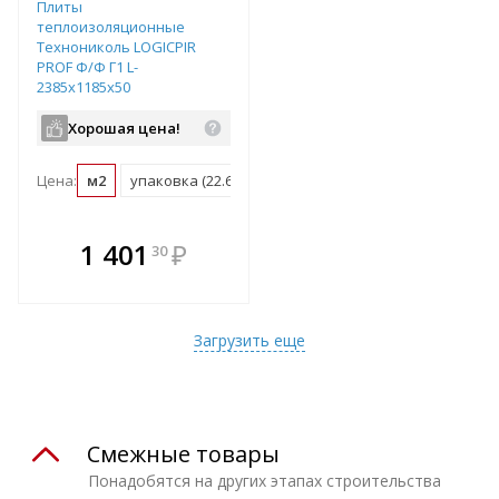
Плиты
теплоизоляционные
Технониколь LOGICPIR
PROF Ф/Ф Г1 L-
2385х1185х50
Хорошая цена!
Цена:
м2
упаковка (22.61 м2)
В комплекте
1 401
₽
30
е!
всегда выгоднее!
т
Подобрать комплект
Загрузить еще
Смежные товары
Понадобятся на других этапах строительства