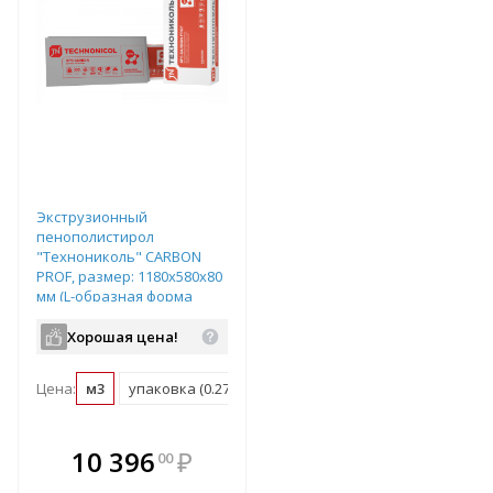
Экструзионный
пенополистирол
"Технониколь" CARBON
PROF, размер: 1180х580х80
мм (L-образная форма
кромки), арт. 582415
Хорошая цена!
Цена:
м3
упаковка (0.274 м3)
В комплекте
10 396
₽
00
е!
всегда выгоднее!