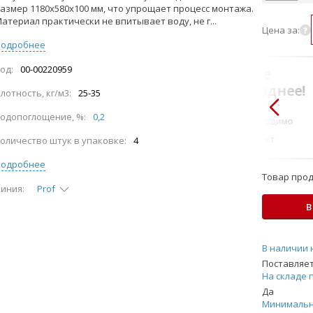
азмер 1180х580х100 мм, что упрощает процесс монтажа.
атериал практически не впитывает воду, не г...
Цена за:
Подробнее
од:
00-00220959
В комплекте
всегда выгоднее!
лотность, кг/м3:
25-35
Только то, что по-
одопоглощение, %:
0,2
настоящему необходимо
Подобрать комплект
оличество штук в упаковке:
4
Подробнее
Товар прод
иния:
Prof
В
В наличии 
Поставляет
На складе 
Да
Минимальн