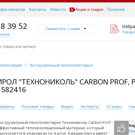
офессионалов
Контакты
Новости
Акции и скидки
Полезное
18 39 52
Избра
Свяжитесь с нами
Товаро
вонок
лоизоляция
/
Экструзионный пенополистирол
Л "ТЕХНОНИКОЛЬ" CARBON PROF, РАЗ
 582416
 сервисы
Похожие товары
Видео
Эксперты
Отзывы
См
кструзионный пенополистирол Технониколь Carbon Prof -
Хо
ффективный теплоизоляционный материал, который
Ры
ыпускается в упаковках по 4 штук. Каждая плита имеет