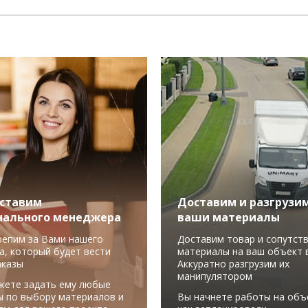
ставим
Доставим и разгрузи
нального менеджера
ваши материалы
репим за Вами нашего
Доставим товар и сопутст
а, который будет вести
материалы на ваш объект в
аказы
Аккуратно разгрузим их
манипулятором
жете задать ему любые
ы по выбору материалов и
Вы начнете работы на объ