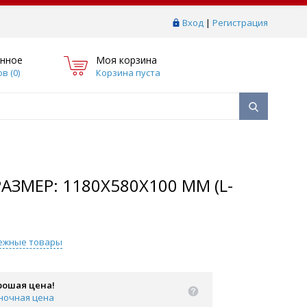
Вход
|
Регистрация
нное
Моя корзина
в (
0
)
Корзина пуста
МЕР: 1180Х580Х100 ММ (L-
ежные товары
рошая цена!
ночная цена