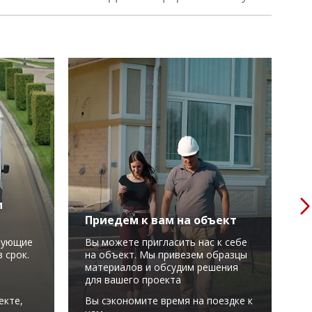
м
Приедем к вам на объект
Р
вующие
Вы можете пригласить нас к себе
М
 срок.
на объект. Мы привезем образцы
в
материалов и обсудим решения
у
для вашего проекта
С
екте,
Вы сэкономите время на поездке к
м