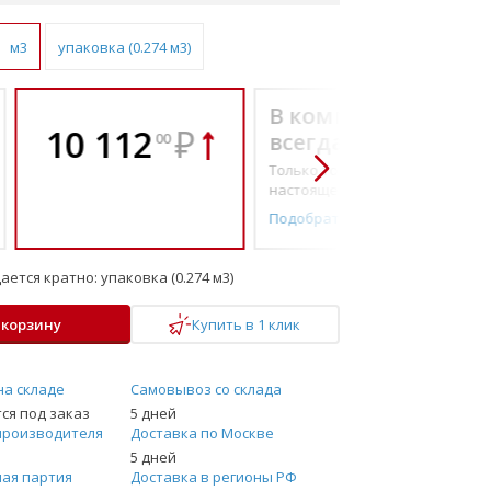
м3
упаковка (0.274 м3)
В комплекте
10 112
₽
всегда выгоднее!
00
Только то, что по-
настоящему необходимо
Подобрать комплект
ается кратно:
упаковка (0.274 м3)
 корзину
Купить в 1 клик
на складе
Самовывоз со склада
ся под заказ
5 дней
производителя
Доставка по Москве
5 дней
ая партия
Доставка в регионы РФ