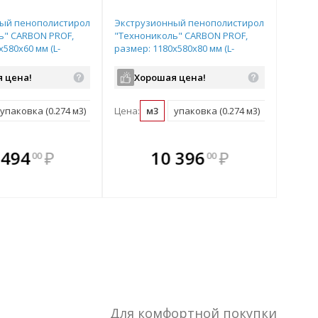
ый пенополистирол
Экструзионный пенополистирол
ь" CARBON PROF,
"Технониколь" CARBON PROF,
х580х60 мм (L-
размер: 1180х580х80 мм (L-
ма кромки), арт.
образная форма кромки), арт.
582415
 цена!
Хорошая цена!
упаковка (0.274 м3)
Цена:
м3
упаковка (0.274 м3)
плекте
 комплекте
В комплекте
В
 494
₽
10 396
₽
00
00
ыгоднее!
гда выгоднее!
всегда выгоднее!
всег
 комплект
добрать комплект
Подобрать комплект
Под
Для комфортной покупки