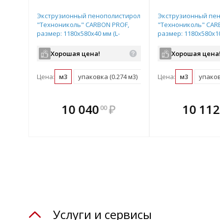
Экструзионный пенополистирол
Экструзионный пе
"Технониколь" CARBON PROF,
"Технониколь" CAR
размер: 1180х580х40 мм (L-
размер: 1180х580х10
образная форма кромки), арт.
образная форма кро
582405
582416
Хорошая цена!
Хорошая цена
Цена:
м3
упаковка (0.274 м3)
Цена:
м3
упаков
те
В комплекте
В комплек
В ком
10 040
₽
10 112
00
днее!
всегда выгоднее!
всегда выгод
всегда 
лект
Подобрать комплект
Подобрать компл
Подобрат
Услуги и сервисы