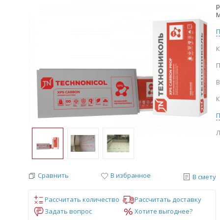
р
М
К
П
В
К
Л
Сравнить
В избранное
В смету
Рассчитать количество
Рассчитать доставку
Задать вопрос
Хотите выгоднее?