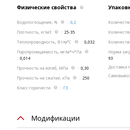
Физические свойства
Упаков
Водопоглощение, %
:
0,2
Количеств
Плотность, кг/м3
:
25-35
Количеств
Теплопроводность, Вт/м°С
:
0,032
Количеств
Паропроницаемость, мг/м*ч*Па
Норма загр
:
0,014
93
Доставка 
Прочность на изгиб, МПа
:
0,30
Самовывоз
Прочность на сжатие, кПа
:
250
Класс горючести
:
Г3
Модификации