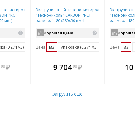
нополистирол
Экструзионный пенополистирол
Экструзионн
BON PROF,
"Технониколь" CARBON PROF,
"Техноникол
0 мм (L-
размер: 1180х580х50 мм (L-
размер: 1180
мки), арт.
образная форма кромки), арт.
образная фор
582406
582408
!
Хорошая цена!
Хорошая
ка (0.274 м3)
Цена:
м3
упаковка (0.274 м3)
Цена:
м3
те
плекте
В комплекте
В комплекте
В ком
В
₽
9 704
₽
10
00
00
нее!
выгоднее!
всегда выгоднее!
всегда выгоднее!
всегда в
все
ект
ь комплект
Подобрать комплект
Подобрать комплект
Подобрать
По
Загрузить еще