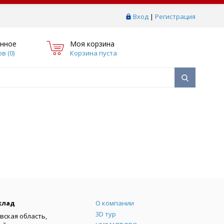
Вход
|
Регистрация
нное
Моя корзина
в (
0
)
Корзина пуста
Меню
клад
О компании
3D тур
вская область,