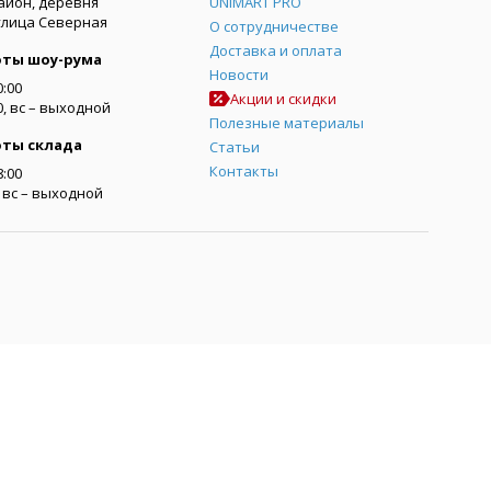
айон, деревня
UNIMART PRO
улица Северная
О сотрудничестве
Доставка и оплата
оты шоу-рума
Новости
0:00
Акции и скидки
00, вс – выходной
Полезные материалы
оты склада
Статьи
Контакты
8:00
0, вс – выходной