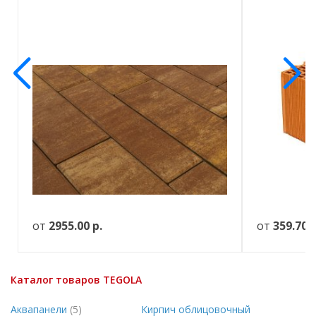
от
2955.00
р.
от
359.70
р
Каталог товаров TEGOLA
Аквапанели
(5)
Кирпич облицовочный