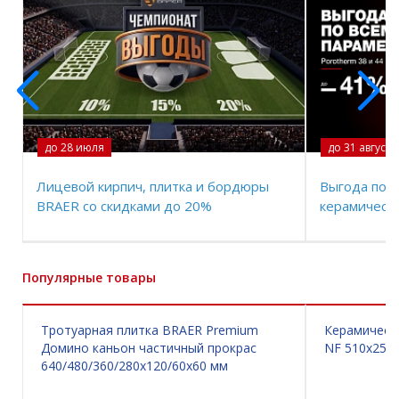
до 28 июля
до 31 августа
Лицевой кирпич, плитка и бордюры
Выгода по в
BRAER со скидками до 20%
керамически
Популярные товары
Тротуарная плитка BRAER Premium
Керамически
Домино каньон частичный прокрас
NF 510х250
640/480/360/280х120/60х60 мм