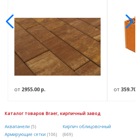
от
2955.00
р.
от
359.70
р
Каталог товаров Braer, кирпичный завод
Аквапанели
(5)
Кирпич облицовочный
Армирующие сетки
(106)
(669)