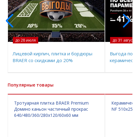
до 28 июля
до 31 августа
Лицевой кирпич, плитка и бордюры
Выгода по в
BRAER со скидками до 20%
керамически
Популярные товары
Тротуарная плитка BRAER Premium
Керамически
Домино каньон частичный прокрас
NF 510х250
640/480/360/280х120/60х60 мм