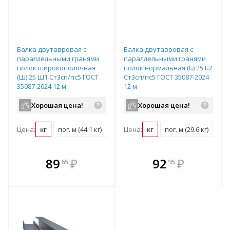
Балка двутавровая с
Балка двутавровая с
параллельными гранями
параллельными гранями
полок широкополочная
полок нормальная (Б) 25 Б2
(Ш) 25 Ш1 Ст3сп/пс5 ГОСТ
Ст3сп/пс5 ГОСТ 35087-2024
35087-2024 12 м
12 м
Хорошая цена!
Хорошая цена!
Цена:
кг
пог. м (44.1 кг)
шт (529.2 кг)
Цена:
кг
пог. м (29.6 кг)
шт 
В комплекте
В комплекте
89
₽
92
₽
65
95
е!
всегда выгоднее!
всегда выгоднее!
в
т
Подобрать комплект
Подобрать комплект