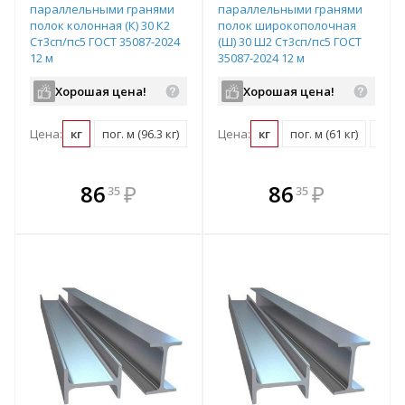
параллельными гранями
параллельными гранями
полок колонная (К) 30 К2
полок широкополочная
Ст3сп/пс5 ГОСТ 35087-2024
(Ш) 30 Ш2 Ст3сп/пс5 ГОСТ
12 м
35087-2024 12 м
Хорошая цена!
Хорошая цена!
Цена:
кг
пог. м (96.3 кг)
Цена:
кг
пог. м (61 кг)
шт (7
В комплекте
В комплекте
86
₽
86
₽
35
35
е!
всегда выгоднее!
всегда выгоднее!
в
т
Подобрать комплект
Подобрать комплект