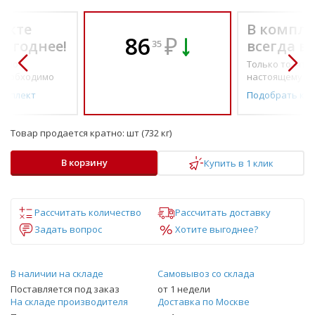
екте
В компле
86
₽
выгоднее!
всегда в
35
о по-
Только то, что 
необходимо
настоящему н
омплект
Подобрать ко
Товар продается кратно:
шт (732 кг)
В корзину
Купить в 1 клик
Рассчитать количество
Рассчитать доставку
Задать вопрос
Хотите выгоднее?
В наличии на складе
Самовывоз со склада
Поставляется под заказ
от 1 недели
На складе производителя
Доставка по Москве