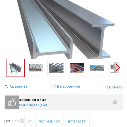
Сравнить
В избранное
В смету
Хорошая цена!
Рыночная цена
Цена за:
кг
пог. м (61 кг)
шт (732 кг)