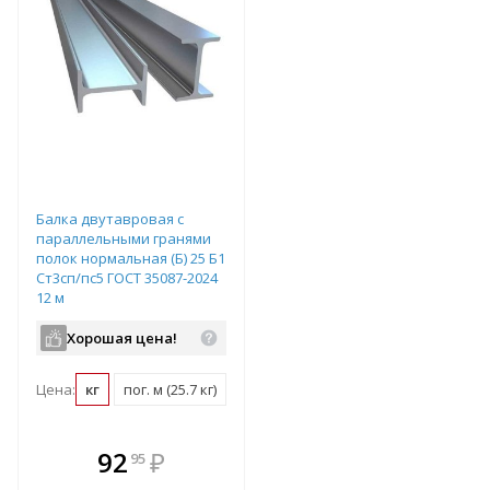
Балка двутавровая с
параллельными гранями
полок нормальная (Б) 25 Б1
Ст3сп/пс5 ГОСТ 35087-2024
12 м
Хорошая цена!
Цена:
кг
пог. м (25.7 кг)
шт (308.4 кг)
В комплекте
92
₽
95
е!
всегда выгоднее!