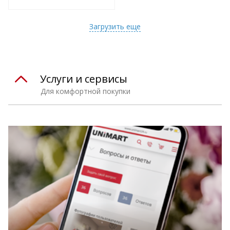
т
Подобрать комплект
Загрузить еще
Услуги и сервисы
Для комфортной покупки