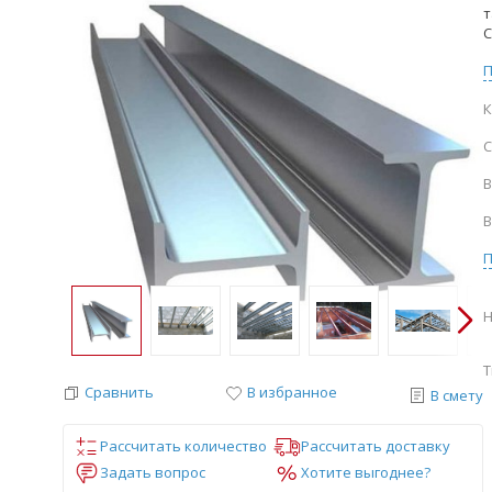
т
С
К
С
В
В
Н
Т
Сравнить
В избранное
В смету
Рассчитать количество
Рассчитать доставку
Задать вопрос
Хотите выгоднее?