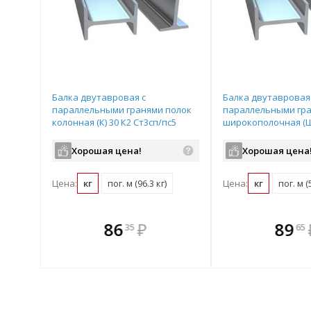
Балка двутавровая с
Балка двутавровая
параллельными гранями полок
параллельными гра
колонная (К) 30 К2 Ст3сп/пс5
широкополочная (Ш
ГОСТ 35087-2024 12 м
Ст3сп/пс5 ГОСТ 3508
Хорошая цена!
Хорошая цена
Цена:
кг
пог. м (96.3 кг)
Цена:
кг
пог. м (
те
В комплекте
В комплек
В ком
86
₽
89
35
65
днее!
всегда выгоднее!
всегда выгод
всегда 
лект
Подобрать комплект
Подобрать компл
Подобрат