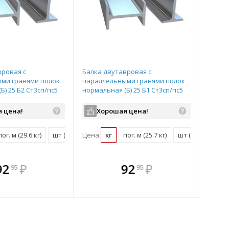
вровая с
Балка двутавровая с
ми гранями полок
параллельными гранями полок
Б) 25 Б2 Ст3сп/пс5
нормальная (Б) 25 Б1 Ст3сп/пс5
024 12 м
ГОСТ 35087-2024 12 м
 цена!
Хорошая цена!
пог. м (29.6 кг)
шт (355.2 кг)
Цена:
кг
пог. м (25.7 кг)
шт (308.4 кг)
плекте
 комплекте
В комплекте
В
92
₽
92
₽
95
95
ыгоднее!
гда выгоднее!
всегда выгоднее!
всег
 комплект
добрать комплект
Подобрать комплект
Под