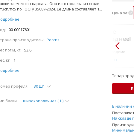
акже элементов каркаса. Она изготовлена из стали
т3сп/пс5 по ГОСТу 35087-2024. Ее длина составляет 1...
Цена за:
Подробнее
од:
00-00017601
В комплекте
всегда выгоднее!
трана производитель:
Россия
Только то, что по-
ес пог.м, кг:
53,6
настоящему необходимо
Подобрать комплект
ес, кг:
1
Подробнее
Товар прод
омер профиля:
30 Ш1
В
ип балки:
широкополочная (Ш)
В наличии 
Поставляет
На складе 
Производит
Минимальн