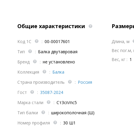
Общие характеристики
Размер
Код 1С
:
00-00017601
Длина, м
Вес пог.м, к
Тип
:
Балка двутавровая
Вес, кг :
1
Бренд
:
не установлено
Коллекция
:
Балка
Страна производитель
:
Россия
Гост
:
35087-2024
Марка стали
:
Ст3сп/пс5
Тип балки
:
широкополочная (Ш)
Номер профиля
:
30 Ш1