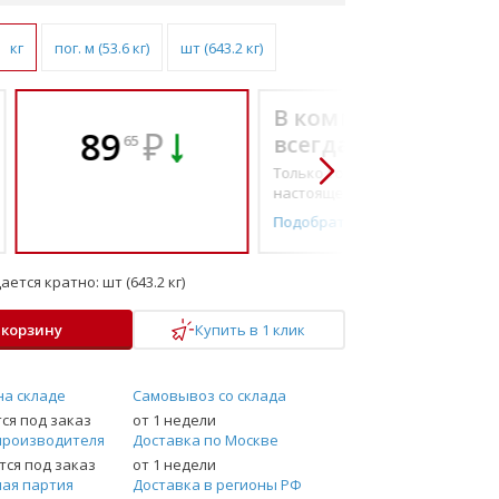
кг
пог. м (53.6 кг)
шт (643.2 кг)
В комплекте
89
₽
всегда выгоднее!
65
Только то, что по-
настоящему необходимо
Подобрать комплект
ается кратно:
шт (643.2 кг)
 корзину
Купить в 1 клик
на складе
Самовывоз со склада
ся под заказ
от 1 недели
производителя
Доставка по Москве
ся под заказ
от 1 недели
ая партия
Доставка в регионы РФ