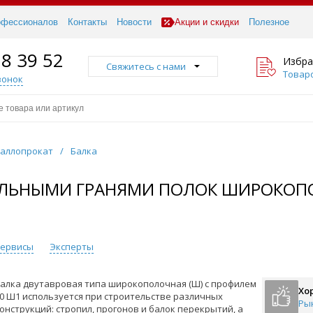
офессионалов
Контакты
Новости
Акции и скидки
Полезное
18 39 52
Избра
Свяжитесь с нами
Товаро
вонок
аллопрокат
/
Балка
ЕЛЬНЫМИ ГРАНЯМИ ПОЛОК ШИРОКОПОЛ
 сервисы
Эксперты
алка двутавровая типа широкополочная (Ш) с профилем
Хо
0 Ш1 используется при строительстве различных
Ры
онструкций: стропил, прогонов и балок перекрытий, а