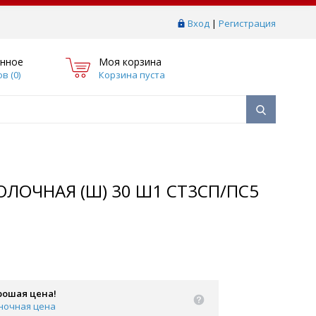
Вход
|
Регистрация
нное
Моя корзина
в (
0
)
Корзина пуста
ОЧНАЯ (Ш) 30 Ш1 СТ3СП/ПС5
рошая цена!
ночная цена