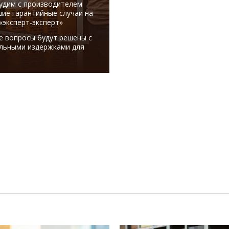
удим с производителем
ие гарантийные случаи на
«эксперт-эксперт»
е вопросы будут решены с
льными издержками для