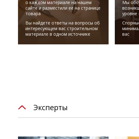
о каждом материале на нашем
Мы обс
сайте и разместили ее на странице
возникш
товара
уровне 
Вы найдете ответы на вопросы об
Спорны
интересующем вас строительном
минима
материале в одном источнике
вас
Эксперты