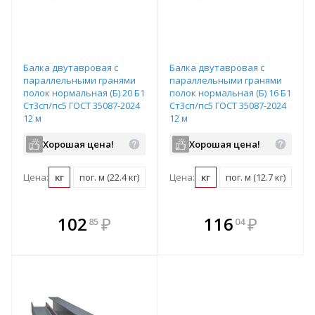
Балка двутавровая с
Балка двутавровая с
параллельными гранями
параллельными гранями
полок нормальная (Б) 20 Б1
полок нормальная (Б) 16 Б1
Ст3сп/пс5 ГОСТ 35087-2024
Ст3сп/пс5 ГОСТ 35087-2024
12 м
12 м
Хорошая цена!
Хорошая цена!
Цена:
кг
пог. м (22.4 кг)
шт (268.8 кг)
Цена:
кг
пог. м (12.7 кг)
шт 
В комплекте
В комплекте
102
₽
116
₽
85
04
е!
всегда выгоднее!
всегда выгоднее!
в
т
Подобрать комплект
Подобрать комплект