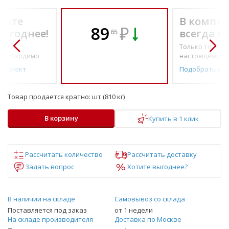
екте
В компле
89
₽
выгоднее!
всегда в
65
о по-
Только то, что 
необходимо
настоящему н
омплект
Подобрать ко
Товар продается кратно:
шт (810 кг)
В корзину
Купить в 1 клик
Рассчитать количество
Рассчитать доставку
Задать вопрос
Хотите выгоднее?
В наличии на складе
Самовывоз со склада
Поставляется под заказ
от 1 недели
На складе производителя
Доставка по Москве