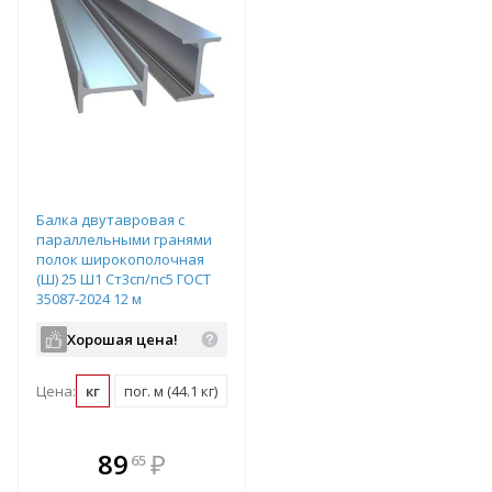
Балка двутавровая с
параллельными гранями
полок широкополочная
(Ш) 25 Ш1 Ст3сп/пс5 ГОСТ
35087-2024 12 м
Хорошая цена!
Цена:
кг
пог. м (44.1 кг)
шт (529.2 кг)
В комплекте
89
₽
65
е!
всегда выгоднее!