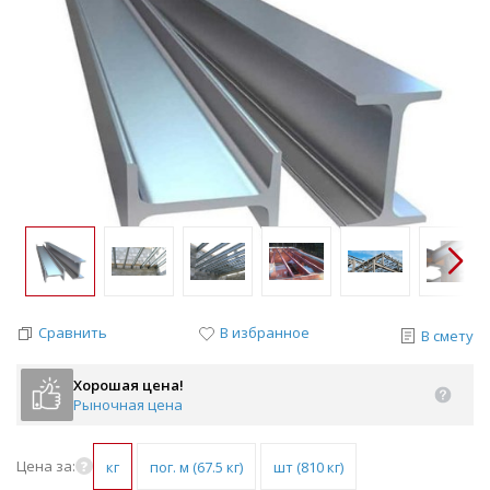
Сравнить
В избранное
В смету
Хорошая цена!
Рыночная цена
Цена за:
кг
пог. м (67.5 кг)
шт (810 кг)