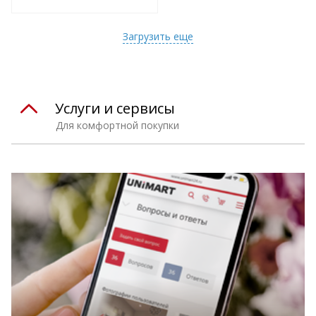
т
Подобрать комплект
Загрузить еще
Услуги и сервисы
Для комфортной покупки