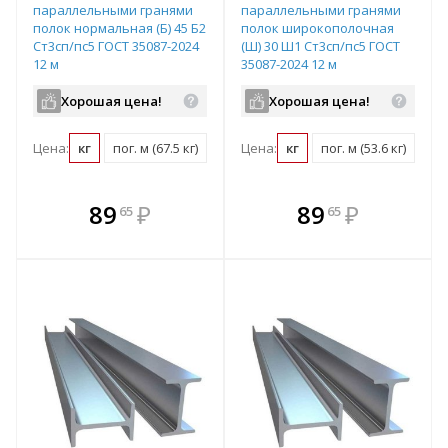
параллельными гранями
параллельными гранями
полок нормальная (Б) 45 Б2
полок широкополочная
Ст3сп/пс5 ГОСТ 35087-2024
(Ш) 30 Ш1 Ст3сп/пс5 ГОСТ
12 м
35087-2024 12 м
Хорошая цена!
Хорошая цена!
Цена:
кг
пог. м (67.5 кг)
шт (810 кг)
Цена:
кг
пог. м (53.6 кг)
шт 
В комплекте
В комплекте
89
₽
89
₽
65
65
е!
всегда выгоднее!
всегда выгоднее!
в
т
Подобрать комплект
Подобрать комплект