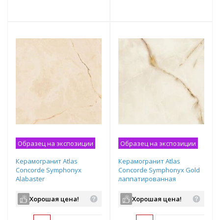
т
Подобрать комплект
Подобрать комплект
Образец на экспозиции
Образец на экспозиции
Керамогранит Atlas
Керамогранит Atlas
Concorde Symphonyx
Concorde Symphonyx Gold
Alabaster
лаппатированная
лаппатированная
1200х600х9 мм рядовая
1200х600х9 мм рядовая
плитка 610015000641
Хорошая цена!
Хорошая цена!
плитка 610015000642