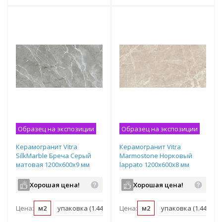
Образец на экспозиции
Образец на экспозиции
Керамогранит Vitra
Керамогранит Vitra
SilkMarble Бреча Серый
Marmostone Норковый
матовая 1200х600х9 мм
lappato 1200х600х8 мм
рядовая плитка
рядовая плитка
K947780R0001VTSP
K951327LPR01VTER
Хорошая цена!
Хорошая цена!
Цена:
м2
упаковка (1.44 м2)
Цена:
м2
упаковка (1.44 м2)