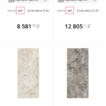
Цена:
м2
упаковка (3 м2)
поддон (39 м2)
Цена:
м2
упаковка (3.36 м2)
В комплекте
В комплекте
8 581
₽
12 805
₽
00
12
е!
всегда выгоднее!
всегда выгоднее!
в
т
Подобрать комплект
Подобрать комплект