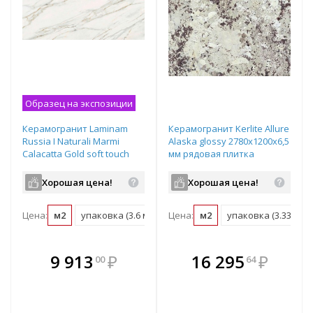
Образец на экспозиции
Керамогранит Laminam
Керамогранит Kerlite Allure
Russia I Naturali Marmi
Alaska glossy 2780х1200х6,5
Calacatta Gold soft touch
мм рядовая плитка
3000х1200х5,6 мм рядовая
EK6AR05
плитка LAMF011482_IT
Хорошая цена!
Хорошая цена!
Цена:
м2
упаковка (3.6 м2)
Цена:
поддон (61.2 м2)
м2
упаковка (3.336 м2)
В комплекте
В комплекте
9 913
₽
16 295
₽
00
64
е!
всегда выгоднее!
всегда выгоднее!
в
т
Подобрать комплект
Подобрать комплект