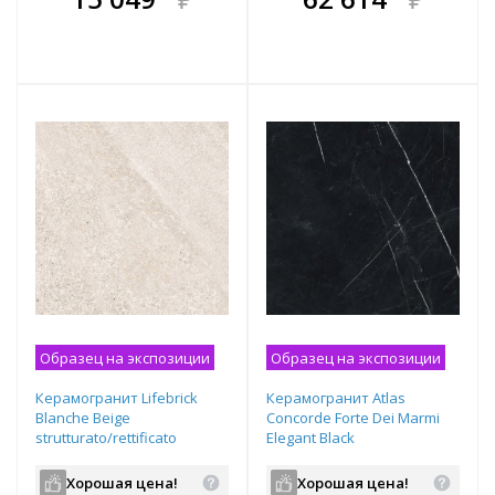
е!
всегда выгоднее!
всегда выгоднее!
в
т
Подобрать комплект
Подобрать комплект
Образец на экспозиции
Образец на экспозиции
Керамогранит Lifebrick
Керамогранит Atlas
Blanche Beige
Concorde Forte Dei Marmi
strutturato/rettificato
Elegant Black
900х600х20 мм рядовая
патинированная
плитка 09Bl.Beige
1200х600х9 мм рядовая
Хорошая цена!
Хорошая цена!