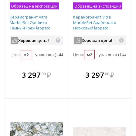
Образец на экспозиции
Образец на экспозиции
Керамогранит Vitra
Керамогранит Vitra
MarbleSet Оробико
MarbleSet Арабескато
Темный Греж lappato
Норковый lappato
1200х600х8 мм рядовая
1200х600х8 мм рядовая
плитка K951333LPR01VTER
плитка K951332LPR01VTER
Хорошая цена!
Хорошая цена!
Цена:
м2
упаковка (1.44 м2)
Цена:
м2
упаковка (1.44 м2)
В комплекте
В комплекте
3 297
₽
3 297
₽
00
00
е!
всегда выгоднее!
всегда выгоднее!
в
т
Подобрать комплект
Подобрать комплект