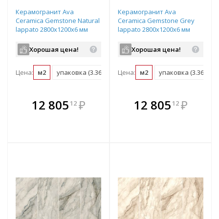
Керамогранит Ava
Керамогранит Ava
Ceramica Gemstone Natural
Ceramica Gemstone Grey
lappato 2800х1200х6 мм
lappato 2800х1200х6 мм
рядовая плитка 179162
рядовая плитка 179165
Хорошая цена!
Хорошая цена!
Цена:
м2
упаковка (3.36 м2)
Цена:
м2
упаковка (3.36 м2)
В комплекте
В комплекте
12 805
₽
12 805
₽
12
12
е!
всегда выгоднее!
всегда выгоднее!
в
т
Подобрать комплект
Подобрать комплект