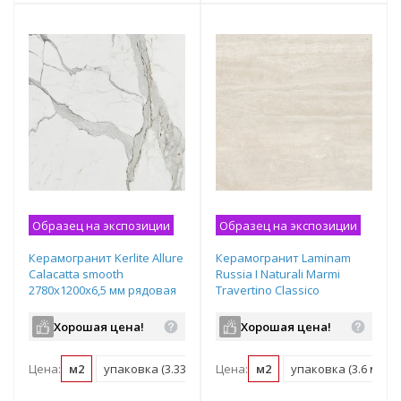
Образец на экспозиции
Образец на экспозиции
Керамогранит Kerlite Allure
Керамогранит Laminam
Calacatta smooth
Russia I Naturali Marmi
2780х1200х6,5 мм рядовая
Travertino Classico
плитка
bocciardato 3000х1200х5,6
мм рядовая плитка
Хорошая цена!
Хорошая цена!
LAMF011483
Цена:
м2
упаковка (3.336 м2)
Цена:
поддон (60.04 м2)
м2
упаковка (3.6 м2)