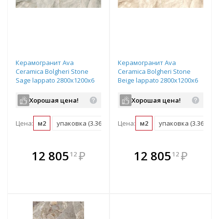
Керамогранит Ava
Керамогранит Ava
Ceramica Bolgheri Stone
Ceramica Bolgheri Stone
Sage lappato 2800х1200х6
Beige lappato 2800х1200х6
мм рядовая плитка 196043
мм рядовая плитка 196042
Хорошая цена!
Хорошая цена!
Цена:
м2
упаковка (3.36 м2)
Цена:
м2
упаковка (3.36 м2)
В комплекте
В комплекте
12 805
₽
12 805
₽
12
12
е!
всегда выгоднее!
всегда выгоднее!
в
т
Подобрать комплект
Подобрать комплект