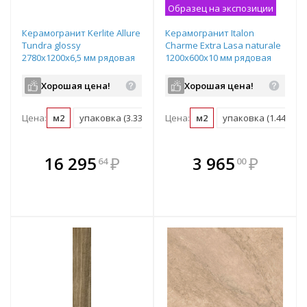
Образец на экспозиции
Керамогранит Kerlite Allure
Керамогранит Italon
Tundra glossy
Charme Extra Lasa naturale
2780х1200х6,5 мм рядовая
1200х600х10 мм рядовая
плитка EK6AR55
плитка 610010001193
Хорошая цена!
Хорошая цена!
Цена:
м2
упаковка (3.336 м2)
Цена:
поддон (60.04 м2)
м2
упаковка (1.44 м2)
В комплекте
В комплекте
16 295
₽
3 965
₽
64
00
е!
всегда выгоднее!
всегда выгоднее!
в
т
Подобрать комплект
Подобрать комплект