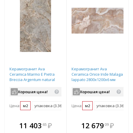
Керамогранит Ava
Керамогранит Ava
Ceramica Marmo E Pietra
Ceramica Onice Iride Malaga
Breccia Argentum natural
lappato 2800х1200х6 мм
2800х1200х6 мм рядовая
рядовая плитка 173023
плитка 163012
Хорошая цена!
Хорошая цена!
Цена:
м2
упаковка (3.36 м2)
Цена:
м2
упаковка (3.36 м2)
В комплекте
В комплекте
11 403
₽
12 679
₽
65
09
е!
всегда выгоднее!
всегда выгоднее!
в