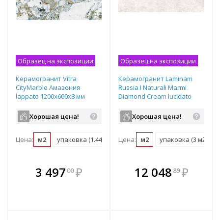
Образец на экспозиции
Образец на экспозиции
Керамогранит Vitra
Керамогранит Laminam
CityMarble Амазония
Russia I Naturali Marmi
lappato 1200х600х8 мм
Diamond Cream lucidato
рядовая плитка
3000х1000х5,6 мм рядовая
K951846LPR01VTER
плитка LAMFF00376_IT
Хорошая цена!
Хорошая цена!
Цена:
м2
упаковка (1.44 м2)
Цена:
м2
упаковка (3 м2)
В комплекте
В комплекте
3 497
₽
12 048
₽
00
89
е!
всегда выгоднее!
всегда выгоднее!
в
т
Подобрать комплект
Подобрать комплект