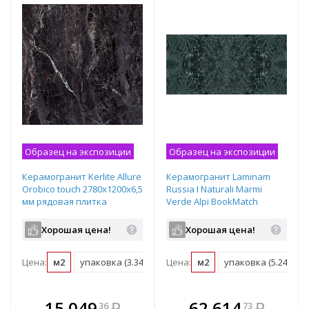
Образец на экспозиции
Образец на экспозиции
Керамогранит Kerlite Allure
Керамогранит Laminam
Orobico touch 2780х1200х6,5
Russia I Naturali Marmi
мм рядовая плитка
Verde Alpi BookMatch
bocciardato 3240х1620х12
мм рядовая плитка
Хорошая цена!
Хорошая цена!
LAMF0M0091_IT
Цена:
м2
упаковка (3.34 м2)
Цена:
поддон (60.04 м2)
м2
упаковка (5.249 м2)
В комплекте
В комплекте
15 049
₽
62 614
₽
36
73