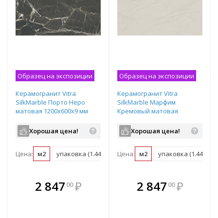
Образец на экспозиции
Образец на экспозиции
Керамогранит Vitra
Керамогранит Vitra
SilkMarble Порто Неро
SilkMarble Марфим
матовая 1200х600х9 мм
Кремовый матовая
рядовая плитка
1200х600х9 мм рядовая
K950299R0001VTSP
плитка K947783R0001VTSP
Хорошая цена!
Хорошая цена!
Цена:
м2
упаковка (1.44 м2)
Цена:
м2
упаковка (1.44 м2)
В комплекте
В комплекте
2 847
₽
2 847
₽
00
00
е!
всегда выгоднее!
всегда выгоднее!
в
т
Подобрать комплект
Подобрать комплект