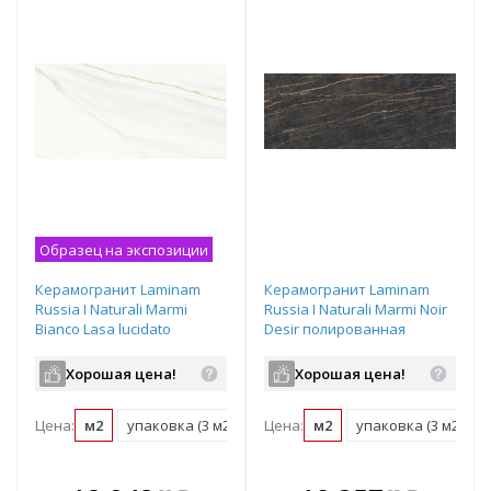
Образец на экспозиции
Керамогранит Laminam
Керамогранит Laminam
Russia I Naturali Marmi
Russia I Naturali Marmi Noir
Bianco Lasa lucidato
Desir полированная
3000х1000х5,6 мм рядовая
3000х1000х5,6 мм рядовая
плитка LAMFF00375_IT
плитка LAMFF00372_IT
Хорошая цена!
Хорошая цена!
Цена:
м2
упаковка (3 м2)
поддон (39 м2)
Цена:
м2
упаковка (3 м2)