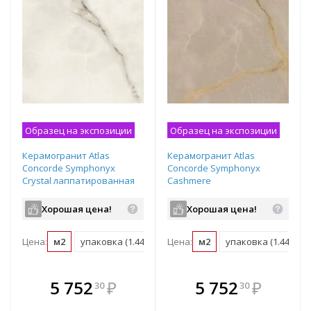
Образец на экспозиции
Образец на экспозиции
Керамогранит Atlas
Керамогранит Atlas
Concorde Symphonyx
Concorde Symphonyx
Crystal лаппатированная
Cashmere
1200х600х9 мм рядовая
лаппатированная
плитка 610015000640
1200х600х9 мм рядовая
Хорошая цена!
Хорошая цена!
плитка 610015000644
Цена:
м2
упаковка (1.44 м2)
Цена:
м2
упаковка (1.44 м2)
В комплекте
В комплекте
5 752
₽
5 752
₽
30
30
е!
всегда выгоднее!
всегда выгоднее!
в