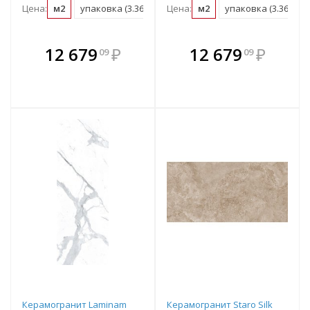
Цена:
м2
упаковка (3.36 м2)
Цена:
м2
упаковка (3.36 м2)
В комплекте
В комплекте
12 679
₽
12 679
₽
09
09
е!
всегда выгоднее!
всегда выгоднее!
в
т
Подобрать комплект
Подобрать комплект
Керамогранит Laminam
Керамогранит Staro Silk