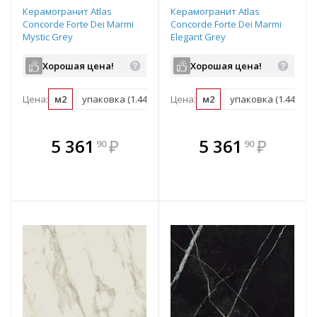
Керамогранит Atlas
Керамогранит Atlas
Concorde Forte Dei Marmi
Concorde Forte Dei Marmi
Mystic Grey
Elegant Grey
патинированная
патинированная
1200х600х9 мм рядовая
1200х600х9 мм рядовая
Хорошая цена!
Хорошая цена!
плитка 610015000658
плитка 610015000657
Цена:
м2
упаковка (1.44 м2)
Цена:
м2
упаковка (1.44 м2)
В комплекте
В комплекте
5 361
₽
5 361
₽
90
90
е!
всегда выгоднее!
всегда выгоднее!
в
т
Подобрать комплект
Подобрать комплект