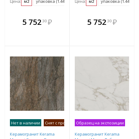
Цена:
м2
упаковка (1.44 м2)
Цена:
м2
упаковка (1.44 м2)
В комплекте
В комплекте
5 752
₽
5 752
₽
30
30
е!
всегда выгоднее!
всегда выгоднее!
в
т
Подобрать комплект
Подобрать комплект
Нет в наличии
Снят с производства
Образец на экспозиции
Керамогранит Kerama
Керамогранит Kerama