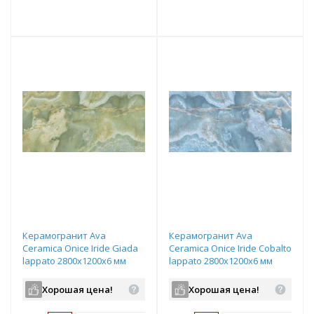
т
Подобрать комплект
Подобрать комплект
Керамогранит Ava
Керамогранит Ava
Ceramica Onice Iride Giada
Ceramica Onice Iride Cobalto
lappato 2800х1200х6 мм
lappato 2800х1200х6 мм
рядовая плитка 173022
рядовая плитка 173025
Хорошая цена!
Хорошая цена!