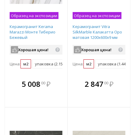
Образец на экспозиции
Образец на экспозиции
Керамогранит Kerama
Керамогранит Vitra
Marazzi Монте Тиберио
SilkMarble Калакатта Оро
Бежевый
матовая 1200х600х9 мм
лаппатированная
рядовая плитка
1195х600х9 мм рядовая
K951682R0001VTER
Хорошая цена!
Хорошая цена!
плитка SG564522R
Цена:
м2
упаковка (2.151 м2)
Цена:
м2
упаковка (1.44 м2)
В комплекте
В комплекте
5 008
₽
2 847
₽
00
00
е!
всегда выгоднее!
всегда выгоднее!
в
т
Подобрать комплект
Подобрать комплект