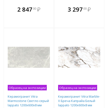
В комплекте
В комплекте
2 847
₽
3 297
₽
00
00
е!
всегда выгоднее!
всегда выгоднее!
в
т
Подобрать комплект
Подобрать комплект
Образец на экспозиции
Образец на экспозиции
Керамогранит Vitra
Керамогранит Vitra Marble-
Marmostone Светло-серый
X Бреча Капрайа Белый
lappato 1200х600х8 мм
lappato 1200х600х8 мм