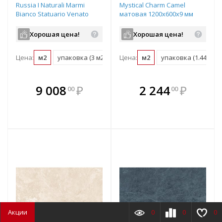
Russia I Naturali Marmi
Mystical Charm Camel
Bianco Statuario Venato
матовая 1200х600х9 мм
матовая 3000х1000х5,6 мм
рядовая плитка
рядовая плитка
Хорошая цена!
Хорошая цена!
LAMF005778
Цена:
м2
упаковка (3 м2)
поддон (39 м2)
Цена:
м2
упаковка (1.44 м2)
В комплекте
В комплекте
9 008
₽
2 244
₽
00
00
е!
всегда выгоднее!
всегда выгоднее!
в
т
Подобрать комплект
Подобрать комплект
Акции
0
0
0