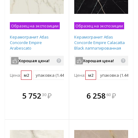
Образец на экспозиции
Образец на экспозиции
Керамогранит Atlas
Керамогранит Atlas
Concorde Empire
Concorde Empire Calacatta
Arabescato
Black лаппатированная
лаппатированная
1200х600х9 мм рядовая
1200х600х9 мм рядовая
плитка 610015000619
Хорошая цена!
Хорошая цена!
плитка 610015000614
Цена:
м2
упаковка (1.44 м2)
Цена:
м2
упаковка (1.44 м2)
В комплекте
В комплекте
5 752
₽
6 258
₽
30
60
е!
всегда выгоднее!
всегда выгоднее!
в
т
Подобрать комплект
Подобрать комплект