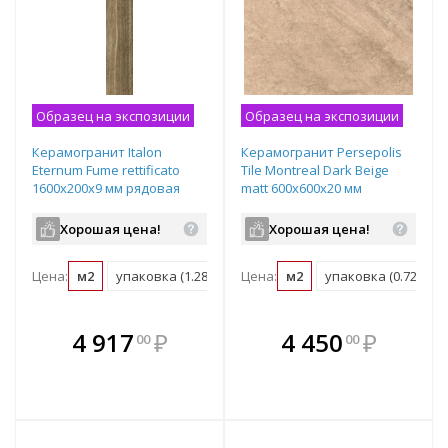
Образец на экспозиции
Образец на экспозиции
Керамогранит Italon
Керамогранит Persepolis
Eternum Fume rettificato
Tile Montreal Dark Beige
1600х200х9 мм рядовая
matt 600х600х20 мм
плитка 610010002771
рядовая плитка 6FML1861
Хорошая цена!
Хорошая цена!
Цена:
м2
упаковка (1.28 м2)
Цена:
м2
упаковка (0.72 м2)
В комплекте
В комплекте
4 917
₽
4 450
₽
00
00
е!
всегда выгоднее!
всегда выгоднее!
в
т
Подобрать комплект
Подобрать комплект