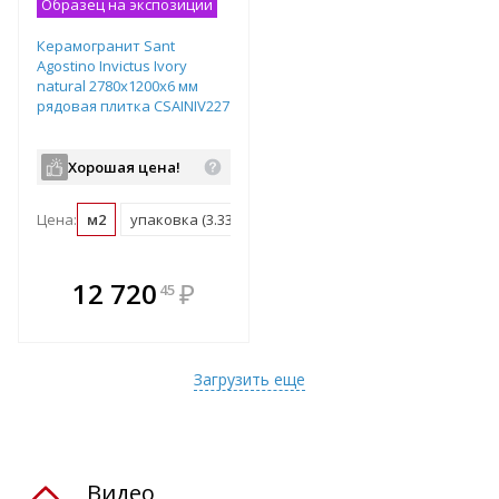
Образец на экспозиции
Керамогранит Sant
Agostino Invictus Ivory
natural 2780х1200х6 мм
рядовая плитка CSAINIV227
Хорошая цена!
Цена:
м2
упаковка (3.336 м2)
В комплекте
12 720
₽
45
е!
всегда выгоднее!
т
Подобрать комплект
Загрузить еще
Видео