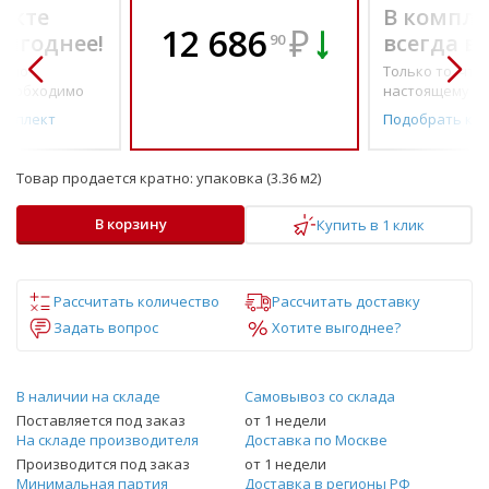
екте
В компле
12 686
₽
выгоднее!
всегда в
90
о по-
Только то, что 
необходимо
настоящему н
омплект
Подобрать ко
Товар продается кратно:
упаковка (3.36 м2)
В корзину
Купить в 1 клик
Рассчитать количество
Рассчитать доставку
Задать вопрос
Хотите выгоднее?
В наличии на складе
Самовывоз со склада
Поставляется под заказ
от 1 недели
На складе производителя
Доставка по Москве
Производится под заказ
от 1 недели
Минимальная партия
Доставка в регионы РФ