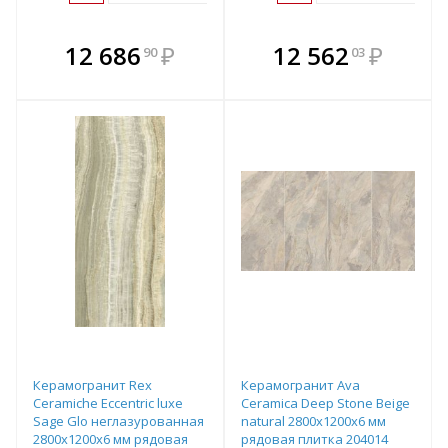
В комплекте
В комплекте
12 686
₽
12 562
₽
90
03
е!
всегда выгоднее!
всегда выгоднее!
в
т
Подобрать комплект
Подобрать комплект
Керамогранит Rex
Керамогранит Ava
Ceramiche Eccentric luxe
Ceramica Deep Stone Beige
Sage Glo неглазурованная
natural 2800х1200х6 мм
2800х1200х6 мм рядовая
рядовая плитка 204014