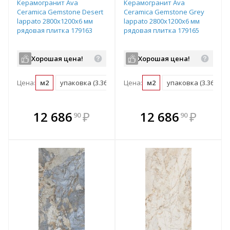
Керамогранит Ava
Керамогранит Ava
Ceramica Gemstone Desert
Ceramica Gemstone Grey
lappato 2800х1200х6 мм
lappato 2800х1200х6 мм
рядовая плитка 179163
рядовая плитка 179165
Хорошая цена!
Хорошая цена!
Цена:
м2
упаковка (3.36 м2)
Цена:
м2
упаковка (3.36 м2)
В комплекте
В комплекте
12 686
₽
12 686
₽
90
90
е!
всегда выгоднее!
всегда выгоднее!
в
т
Подобрать комплект
Подобрать комплект