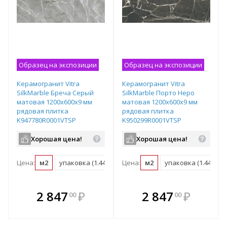
Образец на экспозиции
Образец на экспозиции
Керамогранит Vitra
Керамогранит Vitra
SilkMarble Бреча Серый
SilkMarble Порто Неро
матовая 1200х600х9 мм
матовая 1200х600х9 мм
рядовая плитка
рядовая плитка
K947780R0001VTSP
K950299R0001VTSP
Хорошая цена!
Хорошая цена!
Цена:
м2
упаковка (1.44 м2)
Цена:
м2
упаковка (1.44 м2)
В комплекте
В комплекте
2 847
₽
2 847
₽
00
00
е!
всегда выгоднее!
всегда выгоднее!
в
т
Подобрать комплект
Подобрать комплект