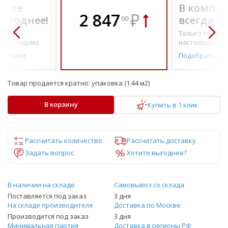
екте
В компле
2 847
₽
выгоднее!
всегда в
00
о по-
Только то, что 
необходимо
настоящему н
омплект
Подобрать ко
Товар продается кратно:
упаковка (1.44 м2)
В корзину
Купить в 1 клик
Рассчитать количество
Рассчитать доставку
Задать вопрос
Хотите выгоднее?
В наличии на складе
Самовывоз со склада
Поставляется под заказ
3 дня
На складе производителя
Доставка по Москве
Производится под заказ
3 дня
Минимальная партия
Доставка в регионы РФ