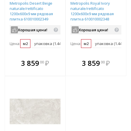
Metropolis Desert Beige
Metropolis Royal Ivory
naturale/rettificato
naturale/rettificato
1200х600х9 мм рядовая
1200х600х9 мм рядовая
плитка 610010002349
плитка 610010002348
Хорошая цена!
Хорошая цена!
Цена:
м2
упаковка (1.44 м2)
Цена:
поддон (50.4 м2)
м2
упаковка (1.44 м2)
В комплекте
В комплекте
3 859
₽
3 859
₽
00
00
е!
всегда выгоднее!
всегда выгоднее!
в
т
Подобрать комплект
Подобрать комплект