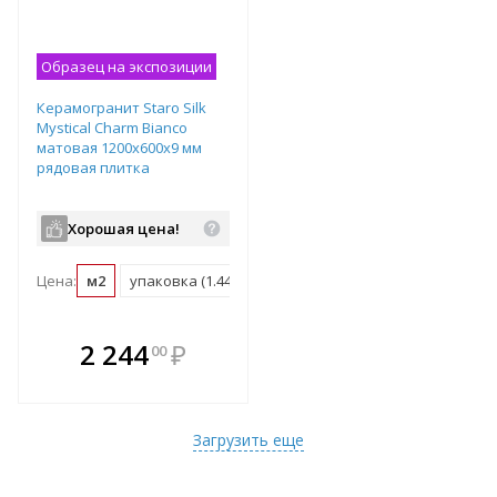
Образец на экспозиции
Керамогранит Staro Silk
Mystical Charm Bianco
матовая 1200х600х9 мм
рядовая плитка
Хорошая цена!
Цена:
м2
упаковка (1.44 м2)
В комплекте
2 244
₽
00
е!
всегда выгоднее!
т
Подобрать комплект
Загрузить еще