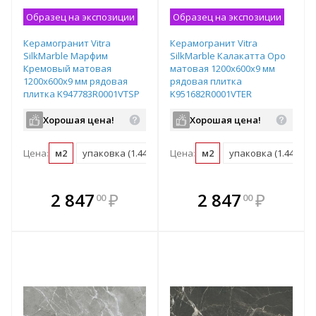
Образец на экспозиции
Образец на экспозиции
Керамогранит Vitra
Керамогранит Vitra
SilkMarble Марфим
SilkMarble Калакатта Оро
Кремовый матовая
матовая 1200х600х9 мм
1200х600х9 мм рядовая
рядовая плитка
плитка K947783R0001VTSP
K951682R0001VTER
Хорошая цена!
Хорошая цена!
Цена:
м2
упаковка (1.44 м2)
Цена:
м2
упаковка (1.44 м2)
В комплекте
В комплекте
2 847
₽
2 847
₽
00
00
е!
всегда выгоднее!
всегда выгоднее!
в
т
Подобрать комплект
Подобрать комплект