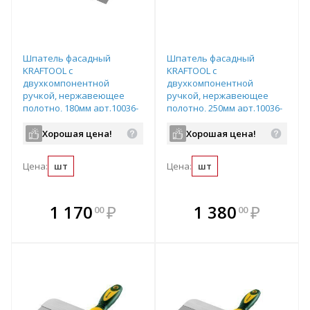
Шпатель фасадный
Шпатель фасадный
KRAFTOOL с
KRAFTOOL с
двухкомпонентной
двухкомпонентной
ручкой, нержавеющее
ручкой, нержавеющее
полотно, 180мм арт.10036-
полотно, 250мм арт.10036-
180
250
Хорошая цена!
Хорошая цена!
Цена:
шт
Цена:
шт
В комплекте
В комплекте
1 170
₽
1 380
₽
00
00
е!
всегда выгоднее!
всегда выгоднее!
в
т
Подобрать комплект
Подобрать комплект