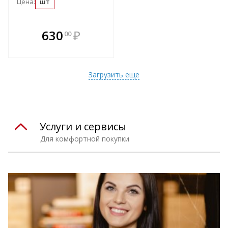
Цена:
шт
В комплекте
630
₽
00
е!
всегда выгоднее!
т
Подобрать комплект
Загрузить еще
Услуги и сервисы
Для комфортной покупки