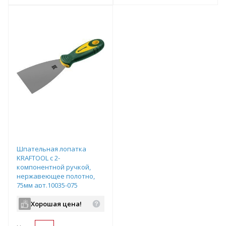
т
Подобрать комплект
Подобрать комплект
Шпательная лопатка
KRAFTOOL с 2-
компонентной ручкой,
нержавеющее полотно,
75мм арт.10035-075
Хорошая цена!