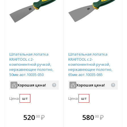
Шпательная лопатка
Шпательная лопатка
KRAFTOOL с 2-
KRAFTOOL с 2-
компонентной ручкой,
компонентной ручкой,
нержавеющее полотно,
нержавеющее полотно,
50мм арт.10035-050
65мм арт.10035-065
Хорошая цена!
Хорошая цена!
Цена:
шт
Цена:
шт
В комплекте
В комплекте
520
₽
580
₽
00
00
е!
всегда выгоднее!
всегда выгоднее!
в