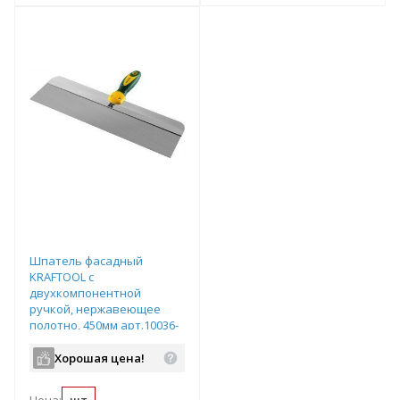
т
Подобрать комплект
Подобрать комплект
Шпатель фасадный
KRAFTOOL с
двухкомпонентной
ручкой, нержавеющее
полотно, 450мм арт.10036-
450
Хорошая цена!
Цена:
шт