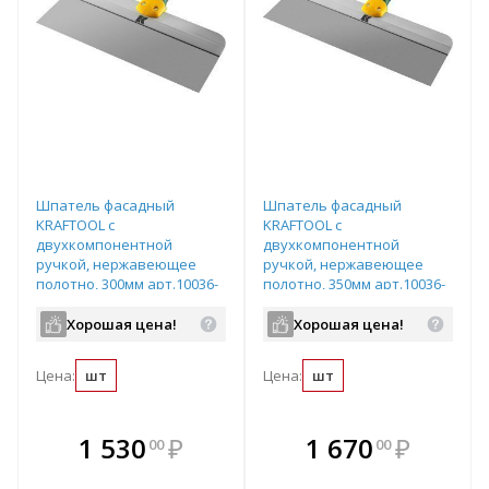
Шпатель фасадный
Шпатель фасадный
KRAFTOOL с
KRAFTOOL с
двухкомпонентной
двухкомпонентной
ручкой, нержавеющее
ручкой, нержавеющее
полотно, 300мм арт.10036-
полотно, 350мм арт.10036-
300
350
Хорошая цена!
Хорошая цена!
Цена:
шт
Цена:
шт
В комплекте
В комплекте
1 530
₽
1 670
₽
00
00
е!
всегда выгоднее!
всегда выгоднее!
в