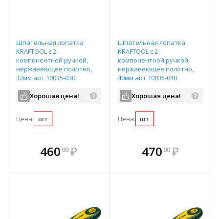
Шпательная лопатка
Шпательная лопатка
KRAFTOOL с 2-
KRAFTOOL с 2-
компонентной ручкой,
компонентной ручкой,
нержавеющее полотно,
нержавеющее полотно,
32мм арт.10035-030
40мм арт.10035-040
Хорошая цена!
Хорошая цена!
Цена:
шт
Цена:
шт
В комплекте
В комплекте
460
₽
470
₽
00
00
е!
всегда выгоднее!
всегда выгоднее!
в
т
Подобрать комплект
Подобрать комплект