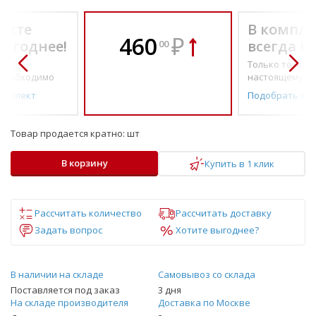
екте
В компле
460
₽
выгоднее!
всегда в
00
о по-
Только то, что 
необходимо
настоящему н
омплект
Подобрать ко
Товар продается кратно:
шт
В корзину
Купить в 1 клик
Рассчитать количество
Рассчитать доставку
Задать вопрос
Хотите выгоднее?
В наличии на складе
Самовывоз со склада
Поставляется под заказ
3 дня
На складе производителя
Доставка по Москве