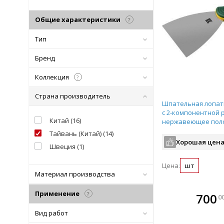
Общие характеристики
?
Тип
Бренд
Коллекция
?
Страна производитель
Шпательная лопат
с 2-компонентной 
Китай
(
16
)
нержавеющее поло
арт.10035-100
Тайвань (Китай)
(
14
)
Хорошая цена
Швеция
(
1
)
Цена:
шт
Материал производства
Применение
В комплекте
В ко
?
700
0
всегда выгоднее!
всегда 
Вид работ
Подобрать комплект
Подобрат