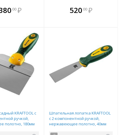
плекте
В комплекте
В комплекте
В
 380
₽
520
₽
00
00
ыгоднее!
гда выгоднее!
всегда выгоднее!
всег
 комплект
добрать комплект
Подобрать комплект
Под
садный KRAFTOOL с
Шпательная лопатка KRAFTOOL
нтной ручкой,
с 2-компонентной ручкой,
е полотно, 180мм
нержавеющее полотно, 40мм
0
арт.10035-040