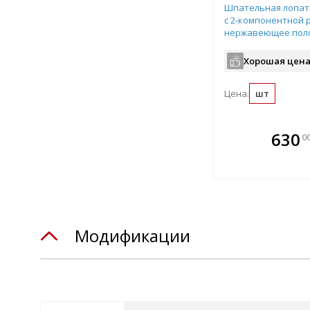
Шпательная лопат
с 2-компонентной 
нержавеющее поло
арт.10035-075
Хорошая цена
Цена:
шт
В комплекте
В ко
630
0
всегда выгоднее!
всегда 
Подобрать комплект
Подобрат
Модификации