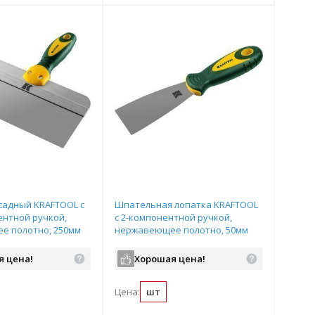
садный KRAFTOOL с
Шпательная лопатка KRAFTOOL
нтной ручкой,
с 2-компонентной ручкой,
е полотно, 250мм
нержавеющее полотно, 50мм
0
арт.10035-050
я цена!
Хорошая цена!
Цена:
шт