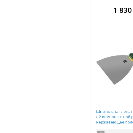
В комплекте
В ко
1 830
всегда выгоднее!
всегда 
Подобрать комплект
Подобрат
Шпательная лопат
с 2-компонентной 
нержавеющее поло
арт.10035-125