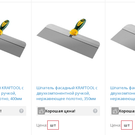
 KRAFTOOL с
Шпатель фасадный KRAFTOOL с
Шпатель фа
 ручкой,
двухкомпонентной ручкой,
двухкомпоне
тно, 400мм
нержавеющее полотно, 350мм
нержавеюще
арт.10036-350
арт.10036-25
!
Хорошая цена!
Хороша
Цена:
шт
Цена:
шт