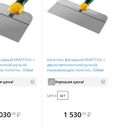
садный KRAFTOOL с
Шпатель фасадный KRAFTOOL с
нтной ручкой,
двухкомпонентной ручкой,
е полотно, 150мм
нержавеющее полотно, 300мм
0
арт.10036-300
я цена!
Хорошая цена!
Цена:
шт
плекте
В комплекте
В комплекте
В
 030
₽
1 530
₽
00
00
ыгоднее!
гда выгоднее!
всегда выгоднее!
всег
 комплект
добрать комплект
Подобрать комплект
Под