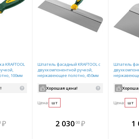
ка KRAFTOOL
Шпатель фасадный KRAFTOOL с
Шпатель фа
ручкой,
двухкомпонентной ручкой,
двухкомпоне
тно, 100мм
нержавеющее полотно, 450мм
нержавеюще
арт.10036-450
арт.10036-15
!
Хорошая цена!
Хороша
Цена:
шт
Цена:
шт
мплекте
В комплекте
В комплекте
В ком
₽
2 030
₽
1
0
00
выгоднее!
всегда выгоднее!
всегда выгоднее!
всегда в
все
ь комплект
Подобрать комплект
Подобрать комплект
Подобрать
По