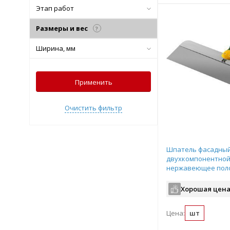
Этап работ
Размеры и вес
?
Ширина, мм
Применить
Очистить фильтр
Шпатель фасадный
двухкомпонентной
нержавеющее поло
арт.10036-400
Хорошая цена
Цена:
шт